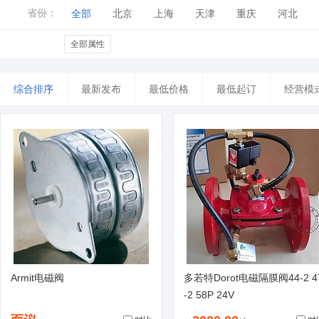
Nachi/不二越
TPC
Fuji/富士
Siemens/西门
衬氟
其他
省份：
全部
北京
上海
天津
重庆
河北
天工
TAIYO
ATLAS COPCO/阿特拉斯科普柯
山东
河南
湖北
湖南
广东
广西
全部属性
Ingersoll Rand/英格索兰
best
盛达
ST/意法
台湾
香港
澳门
tektronix/泰克
HYNIX/海力士
JUKI/重机
SU
综合排序
最新发布
最低价格
最低起订
经营模
REXROTH/力士乐
VICKERS/威格士
其他
Armit电磁阀
多若特Dorot电磁隔膜阀44-2 4
-2 58P 24V