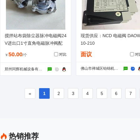
搅拌站布袋除尘器脉冲电磁阀24
现货供应：NCD 电磁阀 DAOW
V进出口1寸直角电磁脉冲阀配
10-210
件
50.00
面议
对比
对
￥
/个
佛山市禅城区铂锦机电商行
郑州同辉机械设备有限公司
«
1
2
3
4
5
6
7
热销推荐