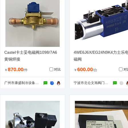
Castel卡士妥电磁阀1098/7A6
4WE6J6X/EG24N9K4力士乐
黄铜焊接
磁阀
870.00
600.00
对比
对
￥
/件
￥
/台
广州市康盛制冷设备有限公司
宁波市北仑文旭阀门有限公司