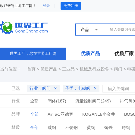
欢迎来到世界工厂网！
登录
免费注册
产品
优质产品
优质厂家
世界工厂，尽在世界工厂网
当前位置：
首页
>
优质产品
>
工业品
>
机械及行业设备
>
阀门
>
电
已选：
行业：阀门
子类：电磁阀
行业：
全部
阀体(187)
流量控制阀门(249)
排气阀(6
手动阀(86)
放料阀(107)
闸阀(391)
截止阀(2
品牌：
全部
AirTac/亚德客
KOGANEI/小金井
BOS
球阀(830)
蝶阀(669)
止回阀(205)
减压阀(35
NORGER/诺冠
SNS
Danfoss/丹佛斯
ATO
材质：
全部
碳钢
不锈钢
黄铜
铸铁
铸钢
电磁阀(642)
换向阀(195)
其他阀门(629)
阀