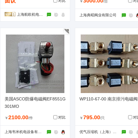
面议
3000.00
对比
对
￥
/台
上海航欧机电设备有限公司
上海典昭阀业有限公司
美国ASCO防爆电磁阀EF8551G
WP110-67-00 南京排污电磁阀
301MO
2100.00
795.00
对比
对
￥
/件
￥
/只
上海韦米机电设备有限公司
优气压缩机（上海）有限公司