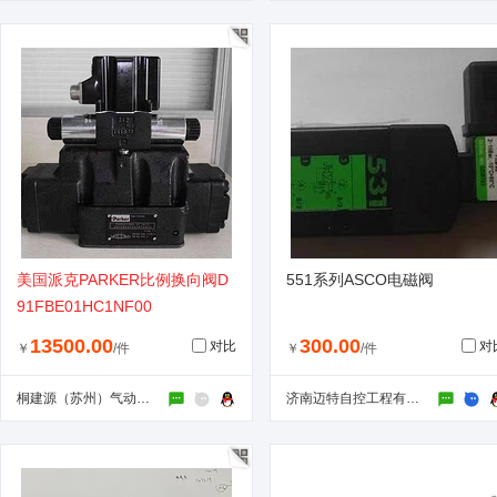
美国派克PARKER比例换向阀D
551系列ASCO电磁阀
91FBE01HC1NF00
13500.00
300.00
对比
对
￥
/件
￥
/件
桐建源（苏州）气动液压有限公司
济南迈特自控工程有限公司