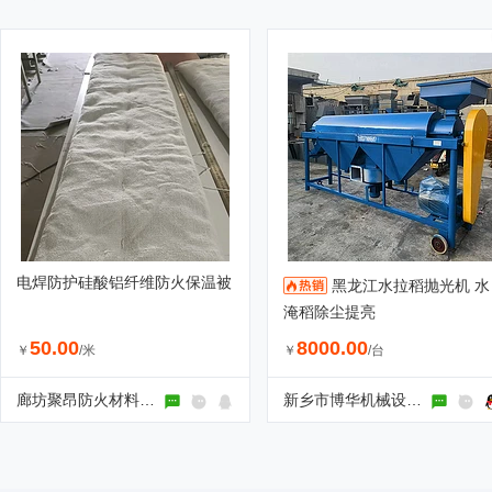
电焊防护硅酸铝纤维防火保温被
黑龙江水拉稻抛光机 水
淹稻除尘提亮
50.00
8000.00
￥
/米
￥
/台
廊坊聚昂防火材料有限公司
新乡市博华机械设备有限公司