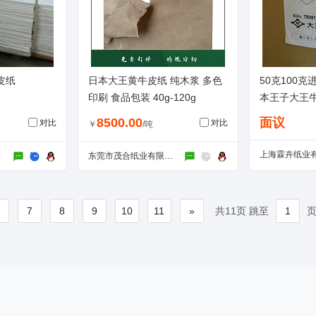
皮纸
日本大王黄牛皮纸 纯木浆 多色
50克100
印刷 食品包装 40g-120g
本王子大王
8500.00
面议
对比
对比
￥
/吨
上海霖卉纸业
司
东莞市茂合纸业有限公司
6
7
8
9
10
11
»
共11页 跳至