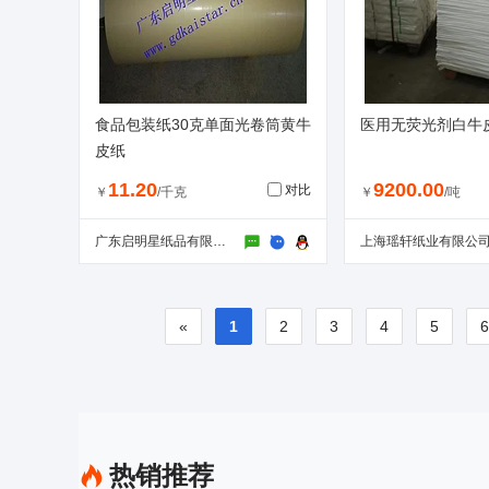
食品包装纸30克单面光卷筒黄牛
医用无荧光剂白牛
皮纸
11.20
9200.00
对比
￥
/千克
￥
/吨
广东启明星纸品有限公司
上海瑶轩纸业有限公
«
1
2
3
4
5
热销推荐