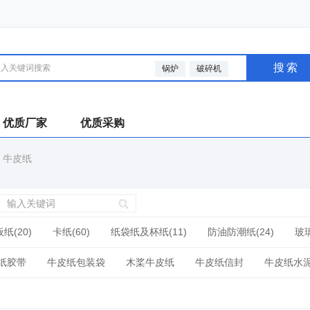
搜索
锅炉
破碎机
优质厂家
优质采购
>
牛皮纸
板纸(20)
卡纸(60)
纸袋纸及杯纸(11)
防油防潮纸(24)
玻璃
硅油纸(3)
其他包装用纸(21)
石头纸
纸胶带
牛皮纸包装袋
木桨牛皮纸
牛皮纸信封
牛皮纸水
其他