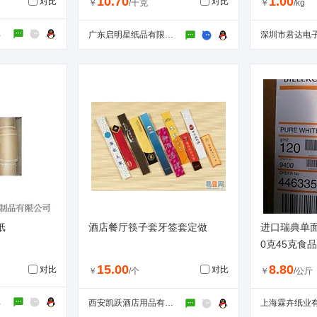
10.70
1.00
对比
对比
￥
/千克
￥
/kg
限公司
广东启明星纸品有限公司
纸
酒店餐厅筷子套牙签套定做
进口瑞典单面
0克45克食
15.00
8.80
对比
对比
￥
/个
￥
/公斤
公司
西安凯跃酒店用品有限公司
上海霖卉纸业