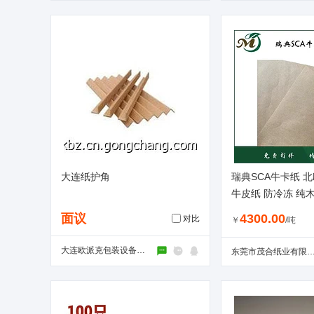
大连纸护角
瑞典SCA牛卡纸 
牛皮纸 防冷冻 纯
食品包装 115g
面议
4300.00
对比
￥
/吨
大连欧派克包装设备有限公司
东莞市茂合纸业有限