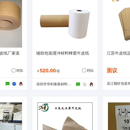
牛皮纸厂家直
辅助包装缓冲材料蜂窝牛皮纸
江苏牛皮纸
520.00
面议
对比
对比
￥
/卷
材料厂
吴江顺旺包装
深圳市华利泰新材料有限公司