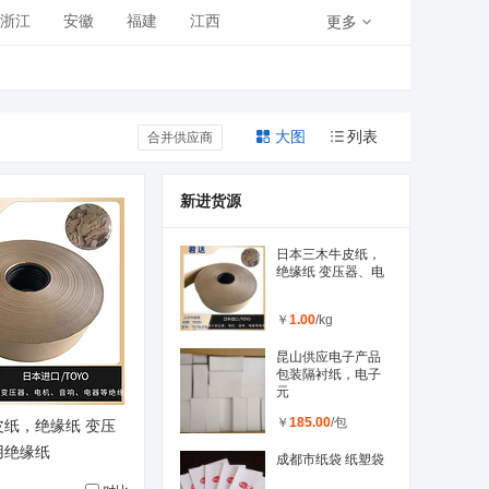
浙江
安徽
福建
江西
更多
青海
宁夏
新疆
大图
列表
合并供应商
新进货源
日本三木牛皮纸，
绝缘纸 变压器、电
￥
1.00
/kg
昆山供应电子产品
包装隔衬纸，电子
元
￥
185.00
/包
纸，绝缘纸 变压
用绝缘纸
成都市纸袋 纸塑袋