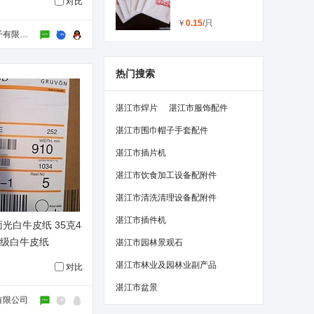
对比
￥
0.15
/只
深圳市君达电子有限公司
热门搜索
湛江市焊片
湛江市服饰配件
湛江市围巾帽子手套配件
湛江市插片机
湛江市饮食加工设备配附件
湛江市清洗清理设备配附件
湛江市插件机
光白牛皮纸 35克4
品级白牛皮纸
湛江市园林景观石
湛江市林业及园林业副产品
对比
湛江市盆景
有限公司