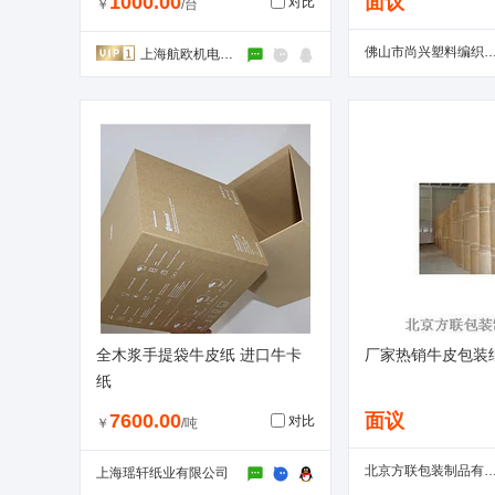
1000.00
面议
对比
￥
/台
佛山市尚兴塑料编织袋有
上海航欧机电设备有限公司
全木浆手提袋牛皮纸 进口牛卡
厂家热销牛皮包装
纸
7600.00
面议
对比
￥
/吨
北京方联包装制品有限
上海瑶轩纸业有限公司