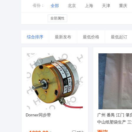
省份：
全部
北京
上海
天津
重庆
山东
河南
湖北
湖南
广东
全部属性
台湾
香港
澳门
综合排序
最新发布
最低价格
最低起订
Dorner同步带
广州 番禺 江门 肇
中山纸塑袋生产 
制 阀口袋厂家