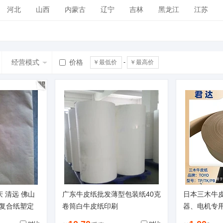
河北
山西
内蒙古
辽宁
吉林
黑龙江
江苏
广西
海南
四川
贵州
云南
西藏
陕西
甘肃
经营模式
价格
-
庆 清远 佛山
广东牛皮纸批发薄型包装纸40克
日本三木牛皮
三复合纸塑定
卷筒白牛皮纸印刷
器、电机专