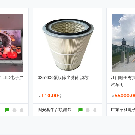
LED电子屏
325*600覆膜除尘滤筒 滤芯
江门哪里有卖
汽车衡
110.00
55000.0
￥
/个
￥
保科技有限公司
固安县牛驼镇鑫磊滤清器厂