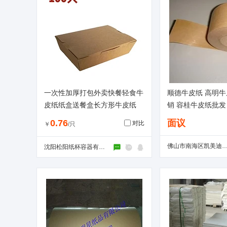
一次性加厚打包外卖快餐轻食牛
顺德牛皮纸 高明
皮纸纸盒送餐盒长方形牛皮纸
销 容桂牛皮纸批发
0.76
面议
对比
￥
/只
佛山市南海区凯美迪薄膜包装
沈阳松阳纸杯容器有限公司