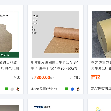
北欧进口精致
现货批发澳洲威士牛卡纸 VISY
铭方 东莞精
木浆 彩色印刷
牛卡 澳牛 厂家直销90-450g卷
浆牛皮纸印刷
筒
7800.00
面议
对比
对比
￥
/吨
公司
东莞市昊疆合纸业有限公司