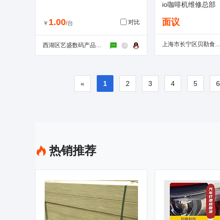
io咖啡机维修总部
1.00
面议
对比
￥
/台
上海市长宁区贝勒食品
西湖区艺盛数码产品维修中心
«
1
2
3
4
5
热销推荐