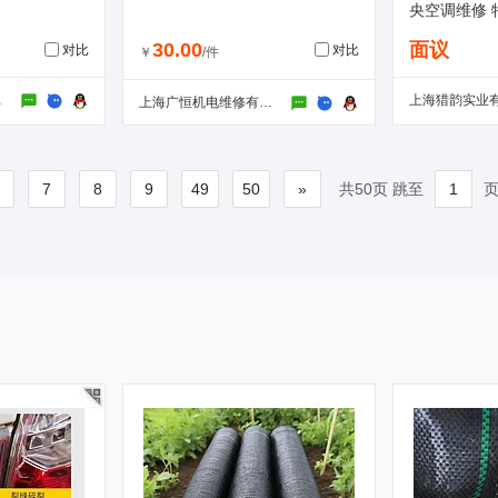
央空调维修 
30.00
面议
对比
对比
￥
/件
经营部
上海猎韵实业
上海广恒机电维修有限公司
6
7
8
9
49
50
»
共50页 跳至