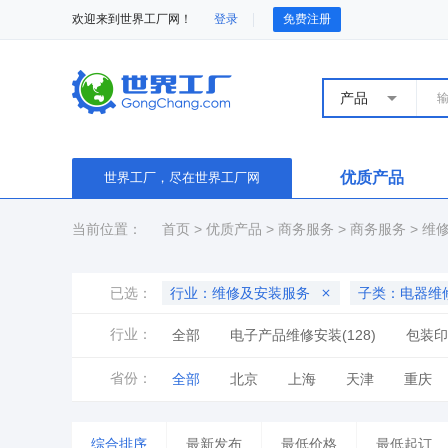
欢迎来到世界工厂网！
登录
免费注册
产品
优质产品
世界工厂，尽在世界工厂网
当前位置：
首页
>
优质产品
>
商务服务
>
商务服务
>
维
已选：
行业：维修及安装服务
子类：电器维
行业：
全部
电子产品维修安装(128)
包装印
通信产品维修安装(53)
家具维修(38)
省份：
全部
北京
上海
天津
重庆
电器维修及安装(2700)
办公设备维修及安装
山东
河南
湖北
湖南
广东
综合排序
最新发布
最低价格
最低起订