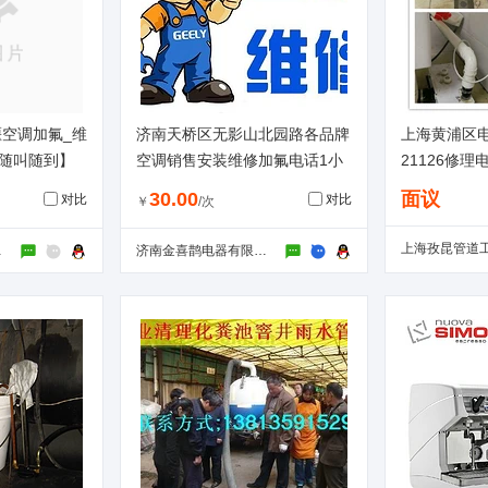
堰空调加氟_维
济南天桥区无影山北园路各品牌
上海黄浦区电
6【随叫随到】
空调销售安装维修加氟电话1小
21126修理
时登门
30.00
面议
对比
对比
￥
/次
中心
济南金喜鹊电器有限公司