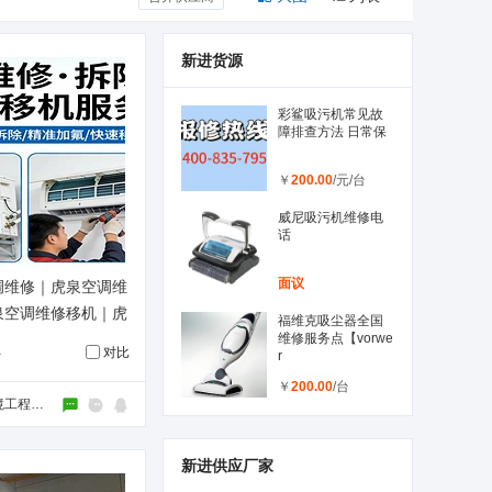
新进货源
彩鲨吸污机常见故
障排查方法 日常保
￥
200.00
/元/台
威尼吸污机维修电
话
面议
调维修｜虎泉空调维
泉空调维修移机｜虎
福维克吸尘器全国
加氟-武汉科恩特环
维修服务点【vorwe
对比
台
r
完工
￥
200.00
/台
武汉科恩特环境工程有限公司
新进供应厂家