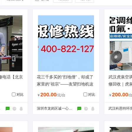
修电话【北京
花三千多买的“扫地僧”，却成了
武汉虎泉空
家里的“祖宗”——友望扫地机这
修回收｜虎
些坑，你踩过几个？
泉空调维修
200.00
200.00
对比
对比
￥
/元/台
￥
/
境当天上门
限公司
深圳市龙岗区诚一心家电维修店（个体工商户）