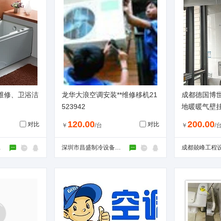
维修、卫浴洁
龙华大浪空调安装**维修移机21
成都德国博世
523942
地暖暖气壁
120.00
200.00
对比
对比
￥
/台
￥
/
公司
深圳市昌盛制冷设备有限公司