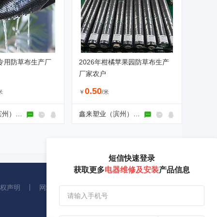
园专用防草布生产厂
2026年柑橘苹果园防草布生产
厂家农户
0.50
米
￥
/米
鑫来塑业（滨州）有限公司
鑫来塑业（滨州）有限公司
短信快速登录
获取更多
电器维修及安装
产品信息
权声明
网站地图