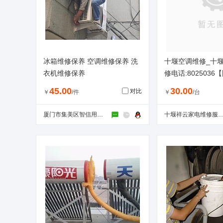
冰箱维修保养 空调维修保养 洗
十堰空调维修_十
衣机维修保养
修电话:802503
45.00
30.00
对比
￥
/件
￥
/台
厦门市集美区智信用电器维修店
十堰祥云家电维修服务