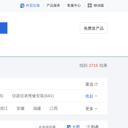
外贸出海
产品服务
客服中心
移动版
免费发产品
找到
2715
结果
重选
5)
仪器仪表维修安装(641)
收起
(99)
机械设备维修安装(442)
浙江
安徽
福建
江西
更多
青海
宁夏
新疆
大图
列表
合并供应商