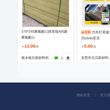
370*240聚氨酯公路管箱A内蒙
汽车灯罩修
聚氨酯公
贝lobite亚克
13.00
5.00
￥
/米
￥
/支
衡水银兴新材料科技有限公司
东莞市乐贝新
网站首页
关于