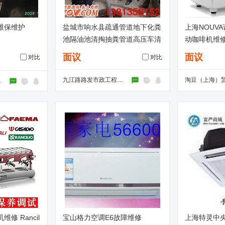
维保维护
盐城市响水县疏通管道地下化粪
上海NOUVA
池隔油池清掏抽粪管道高压车清
动咖啡机维
洗
面议
面议
对比
对比
九江路路发市政工程有限公司
公司
修 Rancil
宝山格力空调E6故障维修
上海特灵中央