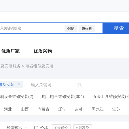
搜索
锅炉
破碎机
优质厂家
优质采购
修及安装服务
>
电器维修及安装
修及安装
刷设备维修安装(2)
电工电气维修安装(304)
五金工具维修安装(3
数码及电脑维修安装(305)
建筑安装维修(932)
汽车及配件维修安装
河北
山西
内蒙古
辽宁
吉林
黑龙江
江苏
(121)
其他维修及安装(1323)
广西
海南
四川
贵州
云南
西藏
陕西
甘肃
经营模式
价格
-