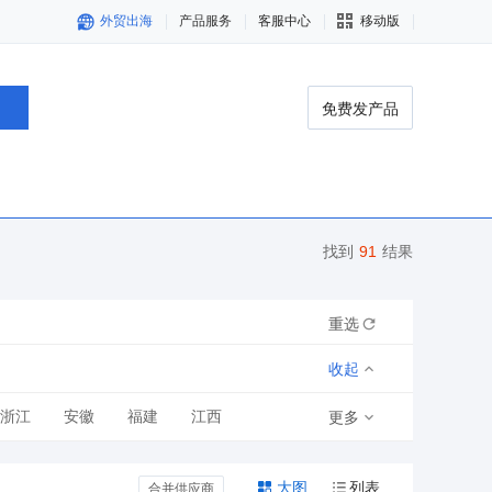
外贸出海
产品服务
客服中心
移动版
免费发产品
找到
91
结果
重选
收起
浙江
安徽
福建
江西
更多
青海
宁夏
新疆
大图
列表
合并供应商