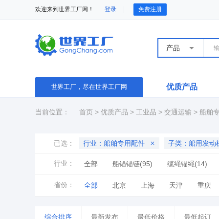
欢迎来到世界工厂网！
登录
免费注册
产品
优质产品
世界工厂，尽在世界工厂网
当前位置：
首页
>
优质产品
>
工业品
>
交通运输
>
船舶
已选：
行业：船舶专用配件
子类：船用发动
行业：
全部
船锚锚链(95)
缆绳锚绳(14)
省份：
全部
北京
上海
天津
重庆
山东
河南
湖北
湖南
广东
综合排序
最新发布
最低价格
最低起订