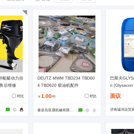
4冲船艇动力挂
DEUTZ MWM TBD234 TBD60
巴斯夫GLYSA
及售后维修
4 TBD620 柴油机配件
n (Glysaco
1.00
面议
对比
对比
￥
/件
公司
秦皇岛双晟机械有限公司