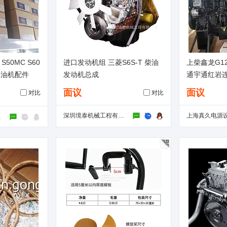
 S50MC S60
进口发动机组 三菱S6S-T 柴油
上柴鑫龙G1
用柴油机配件
发动机总成
通宇通红岩
水泵活塞环
面议
面议
对比
对比
深圳境泰机械工程有限公司
公司