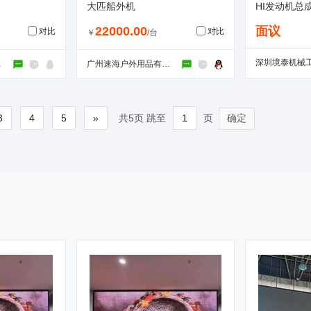
大匹船外机
HI发动机总成
22000.00
面议
对比
对比
￥
/台
公司
广州速海户外用品有限公司
3
4
5
»
共5页 跳至
页