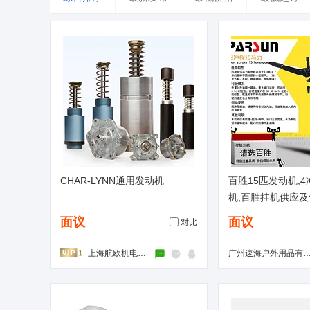
台湾
香港
澳门
CHAR-LYNN通用发动机
百胜15匹发动机,
机,百胜挂机供应
面议
面议
对比
上海航欧机电设备有限公司
广州速海户外用品有限