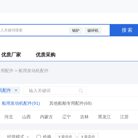
搜索
锅炉
破碎机
优质厂家
优质采购
专用配件
>
船用发动机配件
机配件
船用发动机配件(91)
其他船舶专用配件(68)
河北
山西
内蒙古
辽宁
吉林
黑龙江
江苏
广西
海南
四川
贵州
云南
西藏
陕西
甘肃
经营模式
价格
-