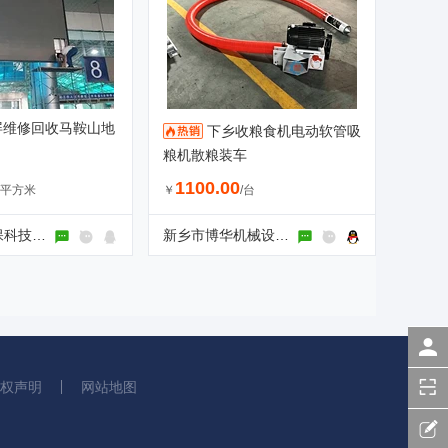
屏维修回收马鞍山地
下乡收粮食机电动软管吸
粮机散粮装车
1100.00
/平方米
￥
/台
河南正焱环保科技有限公司
新乡市博华机械设备有限公司
短信快速登录
获取更多
船用发动机配件
产品信息
权声明
网站地图