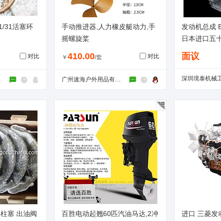
21/31活塞环
手动推进器,人力橡皮艇动力,手
发动机总成 BB
摇螺旋桨
日本进口五
410.00
面议
对比
对比
￥
/套
公司
广州速海户外用品有限公司
嘴 柱塞 出油阀
百胜电动起翘60匹汽油马达,2冲
进口 三菱发动机