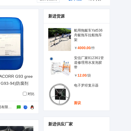
新进货源
船用拖艇车Yat536
舟艇拖车拉船拖车
架
￥
4000.00
/件
安信厂家812361管
道修理用水发泡胶
带
￥
12.00
/袋
CORR G93 gree
rr G93-94)防腐剂
电子罗经复示器
对比
面议
济南诚润达贸易有限公司
新进供应厂家