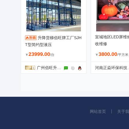
宣城地区LED屏维
升降货梯佰旺牌工厂SJH
收维修
T型简约型液压
23999.00
3800.00
￥
/台
￥
/平方米
广州佰旺升降机械有限公司
河南正焱环
网站首页
关于