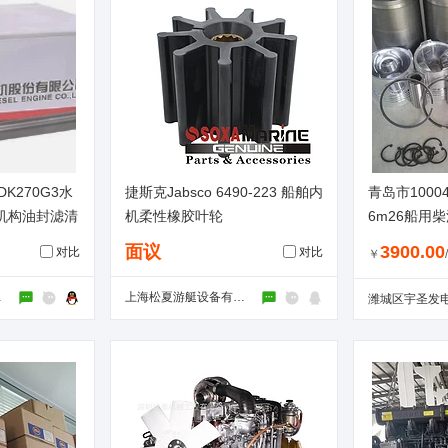
DK270G3水
捷斯克Jabsco 6490-223 船舶内
青岛市1000
机构油封滤清
机柔性橡胶叶轮
6m26船用柴
管
29385
面议
3900.00
对比
对比
￥
公司
上海松夏游艇设备有限公司
潍城区宇圣发