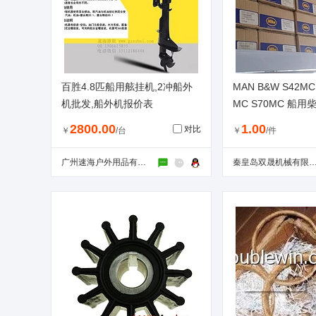
百胜4.8匹船用舷挂机,2冲船外
MAN B&W S42MC
机批发,船外机报价表
MC S70MC 船
2800.00
1.00
对比
￥
/台
￥
/件
广州速海户外用品有限公司
秦皇岛双晟机械有限