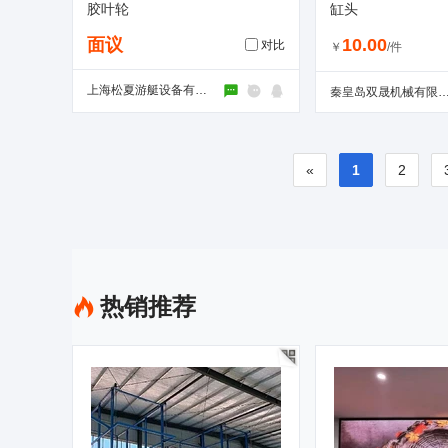
胶叶轮
缸头
面议
10.00
对比
￥
/件
上海松夏游艇设备有限公司
秦皇岛双晟机械有限
«
1
2
热销推荐