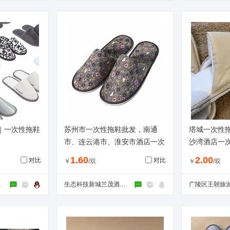
｜一次性拖鞋
苏州市一次性拖鞋批发，南通
塔城一次性拖
市、连云港市、淮安市酒店一次
沙湾酒店一
性用品厂家。
1.60
2.00
对比
对比
￥
/双
￥
/双
用品厂
生态科技新城兰茂酒店用品经营部（个体工商户）