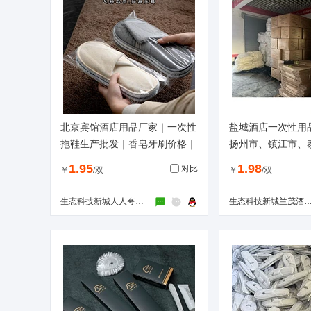
北京宾馆酒店用品厂家｜一次性
盐城酒店一次性用
拖鞋生产批发｜香皂牙刷价格｜
扬州市、镇江市、
迁，一次性拖鞋厂
1.95
1.98
对比
￥
/双
￥
/双
生态科技新城人人夸旅游用品厂
生态科技新城兰茂酒店用品经营部（个体