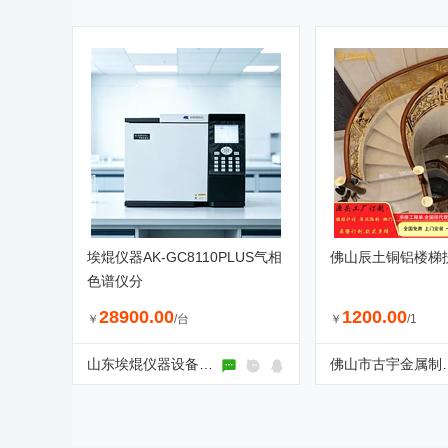
埃焜仪器AK-GC8110PLUS气相
佛山辰土铜铝楼梯
色谱仪分
28900.00
1200.00
￥
/台
￥
/1
山东埃焜仪器设备有限公司
佛山市古宇