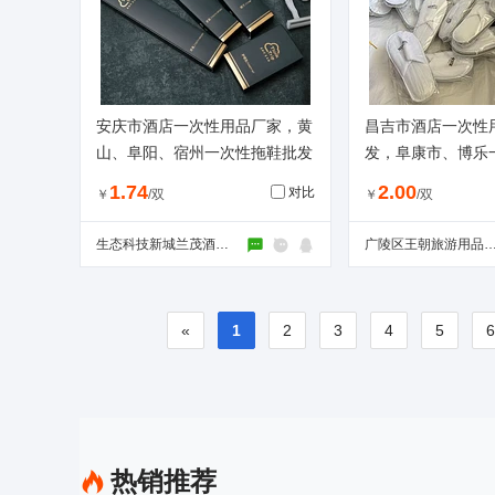
安庆市酒店一次性用品厂家，黄
昌吉市酒店一次性
山、阜阳、宿州一次性拖鞋批发
发，阜康市、博乐
厂家。
家
1.74
2.00
对比
￥
/双
￥
/双
生态科技新城兰茂酒店用品经营部（个体工商户）
广陵区王朝旅游用品经
«
1
2
3
4
5
热销推荐