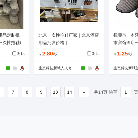
用品定制批
北京一次性拖鞋厂家｜北京酒店
抚顺市、本
一次性拖鞋厂
用品批发价格｜
市宾馆酒店
口一次性拖
2.80
1.25
对比
对比
￥
/双
￥
/双
营部
生态科技新城人人夸旅游用品厂
6
7
8
9
13
14
»
共14页 跳至