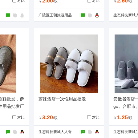
2.00
2.60
对比
对比
￥
/双
￥
/双
工商户）
广陵区王朝旅游用品经营部
拖鞋批发，伊
蔚徕酒店一次性用品批发
安徽省酒店一
性用品批发厂
go。合肥市
次性拖鞋批
3.20
1.25
对比
对比
￥
/双
￥
/双
营部
生态科技新城人人夸旅游用品厂