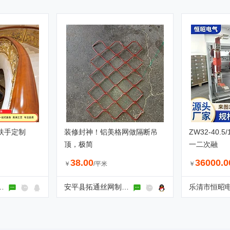
扶手定制
装修封神！铝美格网做隔断吊
ZW32-40.
顶，极简
一二次融
38.00
36000.0
￥
/平米
￥
金属制品有限公司
安平县拓通丝网制品有限公司