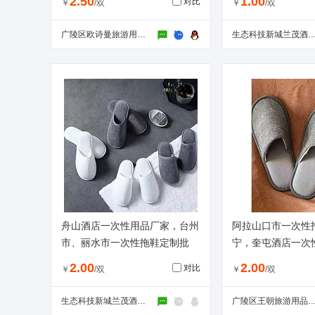
2.50
1.00
对比
￥
/双
￥
/双
广陵区欧诗曼旅游用品厂
生态科技新城兰茂酒店用品经营部（个体
舟山酒店一次性用品厂家，台州
阿拉山口市一次性
市、丽水市一次性拖鞋定制批
宁，奎屯酒店一次
发，可印 logo。
家。
2.00
2.00
对比
￥
/双
￥
/双
生态科技新城兰茂酒店用品经营部（个体工商户）
广陵区王朝旅游用品经