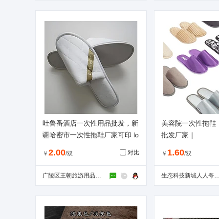
吐鲁番酒店一次性用品批发，新
美容院一次性拖鞋
疆哈密市一次性拖鞋厂家可印 lo
批发厂家｜
go。
2.00
1.60
对比
￥
/双
￥
/双
广陵区王朝旅游用品经营部
生态科技新城人人夸旅游