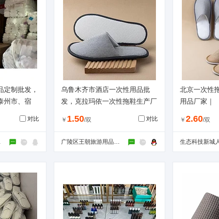
品定制批发，
乌鲁木齐市酒店一次性用品批
北京一次性
泰州市、宿
发，克拉玛依一次性拖鞋生产厂
用品厂家｜
家直销。
家。
1.50
2.60
对比
对比
￥
/双
￥
/双
工商户）
广陵区王朝旅游用品经营部