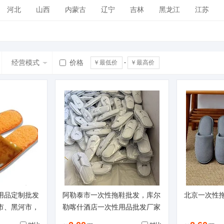
河北
山西
内蒙古
辽宁
吉林
黑龙江
江苏
广西
海南
四川
贵州
云南
西藏
陕西
甘肃
经营模式
价格
-
用品定制批发
阿勒泰市一次性拖鞋批发，库尔
北京一次性
市、黑河市，
勒喀什酒店一次性用品批发厂家
家。
供应，石河子。