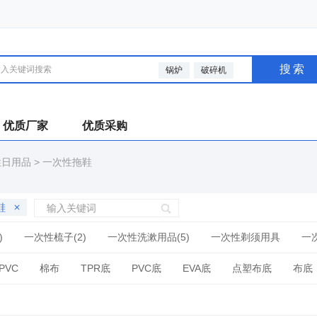
搜索
锅炉
破碎机
优质厂家
优质采购
性日用品
>
一次性拖鞋
鞋
)
一次性梳子(2)
一次性洗漱用品(5)
一次性剃须用具
一
一次性纸盘(5)
一次性桌布(1)
一次性马桶垫(3)
一次性围
PVC
棉布
TPR底
PVC底
EVA底
点塑布底
布底
线
密丝绒
珊瑚绒/摇粒绒
帆布
塑料