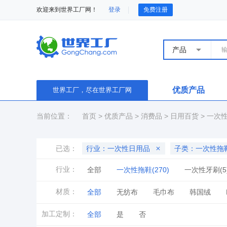
欢迎来到世界工厂网！
登录
免费注册
产品
优质产品
世界工厂，尽在世界工厂网
当前位置：
首页
>
优质产品
>
消费品
>
日用百货
>
一次
已选：
行业：一次性日用品
子类：一次性拖
行业：
全部
一次性拖鞋(270)
一次性牙刷(5
一次性家用手套(5)
一次性家用铝箔(1)
材质：
全部
无纺布
毛巾布
韩国绒
一次性日用口罩(14)
麂皮绒
珊瑚绒
竹
长毛绒
纱
加工定制：
全部
是
否