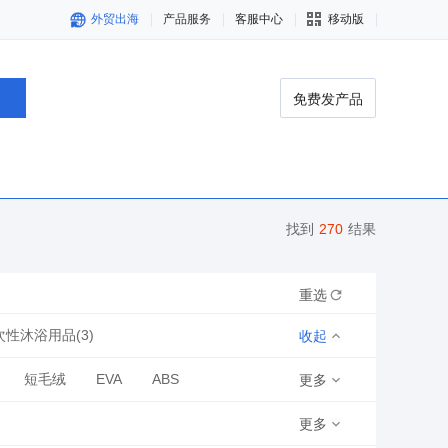
外贸出海
产品服务
客服中心
移动版
免费发产品
找到
270
结果
重选
次性沐浴用品(3)
收起
裙及袖套
一次性防尘罩
短毛绒
EVA
ABS
更多
更多