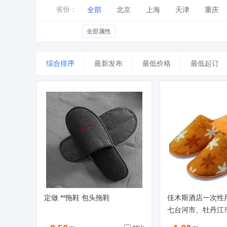
省份：
全部
北京
上海
天津
重庆
山东
河南
湖北
湖南
广东
全部属性
台湾
香港
澳门
综合排序
最新发布
最低价格
最低起订
定做 **拖鞋 包头拖鞋
佳木斯酒店一次性
七台河市、牡丹江
防滑一次性拖鞋厂