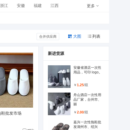
浙江
安徽
福建
江西
更多
青海
宁夏
新疆
大图
列表
合并供应商
新进货源
安徽省酒店一次性
用品，可印 logo。
￥
1.25
/双
舟山酒店一次性用
品厂家，台州市、
丽
￥
2.00
/双
拖鞋批发市场
嘉兴一次性拖鞋批
发湖州市、绍兴