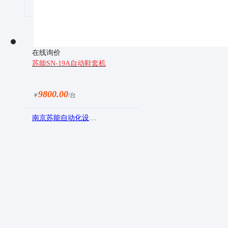
«
1
2
3
4
5
6
7
在线询价
苏能SN-19A自动鞋套机
9800.00
￥
/台
南京苏能自动化设备有限公司