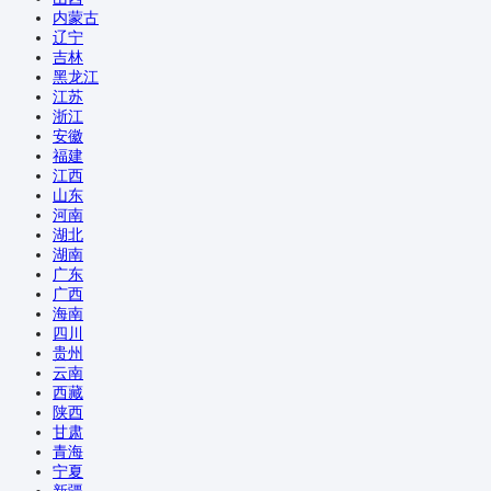
内蒙古
辽宁
吉林
黑龙江
江苏
浙江
安徽
福建
江西
山东
河南
湖北
湖南
广东
广西
海南
四川
贵州
云南
西藏
陕西
甘肃
青海
宁夏