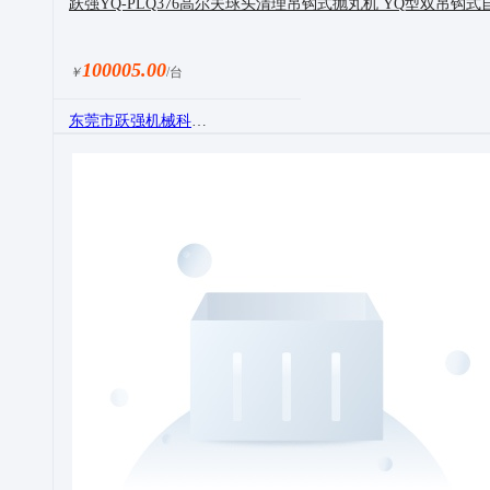
跃强YQ-PLQ376高尔夫球头清理吊钩式抛丸机 YQ型双吊钩
100005.00
￥
/台
东莞市跃强机械科技有限公司