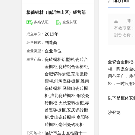
产品介绍
极简铝材（临沂兰山区）经营部
品牌
：
实名认证
企业认证
有效期至
：
2019年
成立年份：
浏览次数
：
制造商
经营模式：
企业单位
企业类型：
瓷砖橱柜铝型材,瓷砖合
主营产品：
全瓷合金橱柜
金橱柜,瓷砖铝合金橱柜,
柜、陶瓷合金
合肥瓷砖橱柜,芜湖瓷砖
用范围广，质
橱柜,蚌埠瓷砖橱柜,淮南
轻，一吨只有
瓷砖橱柜,马鞍山瓷砖橱
柜,淮北瓷砖橱柜,铜陵瓷
以下是柜体安装
砖橱柜,天长瓷砖橱柜,界
首瓷砖橱柜,安庆瓷砖橱
沙登龙
柜,黄山瓷砖橱柜,阜阳瓷
砖橱柜,亳州瓷砖橱柜
临沂市兰山区临西十一
公司地址：