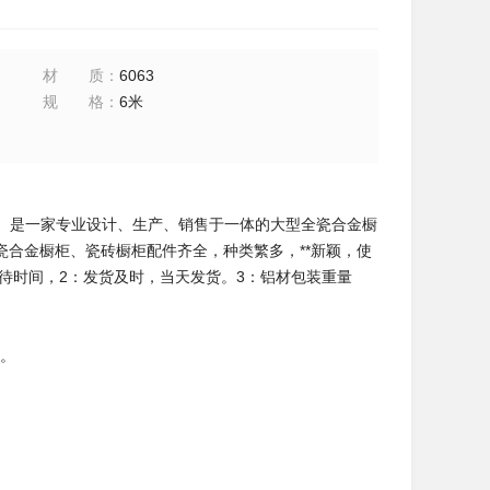
材质
：
6063
规格
：
6米
市。是一家专业设计、生产、销售于一体的大型全瓷合金橱
合金橱柜、瓷砖橱柜配件齐全，种类繁多，**新颖，使
待时间，2：发货及时，当天发货。3：铝材包装重量
 。