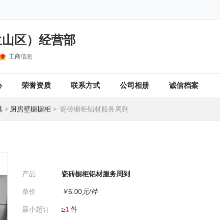
兰山区）经营部
工商信息
心
荣誉资质
联系方式
公司相册
诚信档案
具
>
厨房壁橱橱柜
>
瓷砖橱柜铝材服务周到
产品
瓷砖橱柜铝材服务周到
单价
￥
6.00
元/件
最小起订
≥
1
件