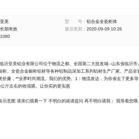
亚美
型号
：
铝合金全瓷柜体
长期有效
最后更新
：
2020-09-09 10:26
1080
-临沂亚美铝业有限公司位于物流之都、全国第二大批发城--山东省临沂
橱柜、全瓷合金橱柜铝材等各种铝制品深加工系列铝材生产厂家。产品全瓷
优价廉，**业界时尚潮流。我们的优势。1：物流发达，为你省去了更多等
8公斤左右的收缩膜。让你买的更实惠
示意图 请亲们观看一下 不明白的就请提问 再不明白请我： 我等着您哦