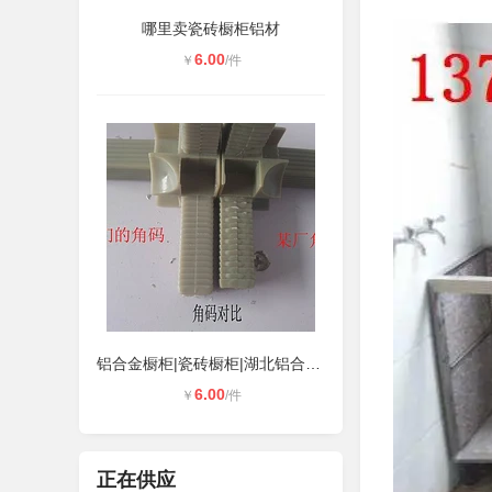
哪里卖瓷砖橱柜铝材
6.00
￥
/件
铝合金橱柜|瓷砖橱柜|湖北铝合金瓷砖
6.00
￥
/件
正在供应