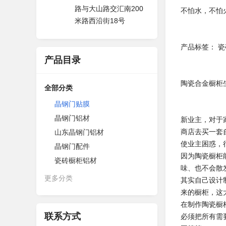
路与大山路交汇南200
不怕水，不怕
米路西沿街18号
产品标签： 
产品目录
陶瓷合金橱柜
全部分类
晶钢门贴膜
晶钢门铝材
新业主，对于
商店去买一套
山东晶钢门铝材
使业主困惑，
晶钢门配件
因为陶瓷橱柜
瓷砖橱柜铝材
味、也不会散
更多分类
其实自己设计
来的橱柜，这
在制作陶瓷橱
联系方式
必须把所有需