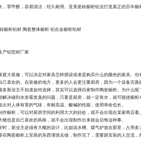
火，零甲醛，容易清洁，经久耐用。亚美瓷砖橱柜铝业打造真正的百年橱
瓷砖橱柜铝材 陶瓷整体橱柜 铝合金橱柜铝材
生产铝型材厂家
家庭大装修，可以决定对家具怎样摆设或者是购买什么的颜色的家具。但
自己喜欢的。在装修的地方，更多的人会更注重厨房，因为一个设备完善
很多新业主不知道如何选择，其实可以选择自家制作陶瓷橱柜。为什么呢
能解决碰到水发霉发臭的问题，只要是厨房，就一定有水，就可能使橱柜
发出对人体有害的气味，有耐高温、酸碱的性能，使用寿命也长。
制作橱柜，可以对厨房空间的利用大大的好处，就不会出现在某家商店看
大概也是自己喜欢的风格，就不会出现制作出来就会后悔这种事。
柜时，新业主必须有大概的设计，比如说水槽、煤气炉放在那里，占用多
要在陶瓷橱柜上安装的东西谨慎去做，制作完了，需要跟安装的人交流，