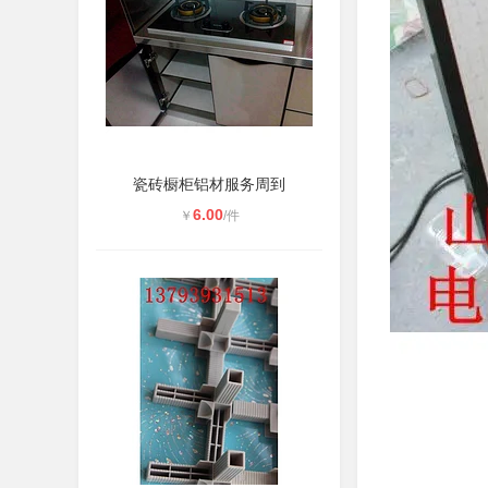
瓷砖橱柜铝材服务周到
6.00
￥
/件