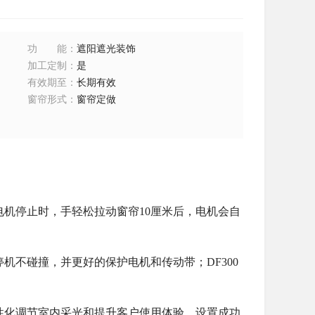
功能
：
遮阳遮光装饰
加工定制
：
是
有效期至
：
长期有效
窗帘形式
：
窗帘定做
电机停止时，手轻松拉动窗帘
10
厘米后，电机会自
停机不碰撞，并更好的保护电机和传动带；
DF300
性化调节室内采光和提升客户使用体验。设置成功