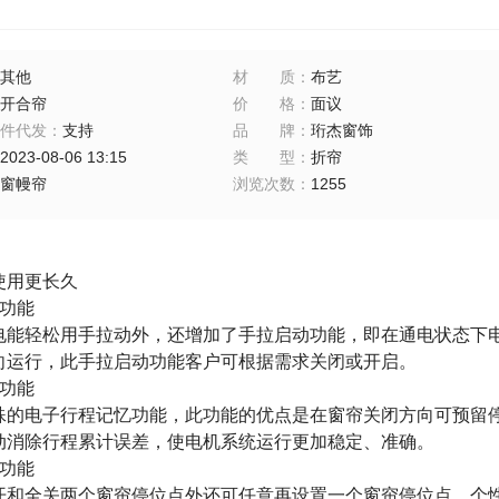
其他
材质
：
布艺
开合帘
价格
：
面议
件代发
：
支持
品牌
：
珩杰窗饰
2023-08-06 13:15
类型
：
折帘
窗幔帘
浏览次数
：
1255
使用更长久
功能
电能轻松用手拉动外，还增加了手拉启动功能，即在通电状态下
向运行，此手拉启动功能客户可根据需求关闭或开启。
功能
殊的电子行程记忆功能，此功能的优点是在窗帘关闭方向可预留
动消除行程累计误差，使电机系统运行更加稳定、准确。
功能
开和全关两个窗帘停位点外还可任意再设置一个窗帘停位点，个