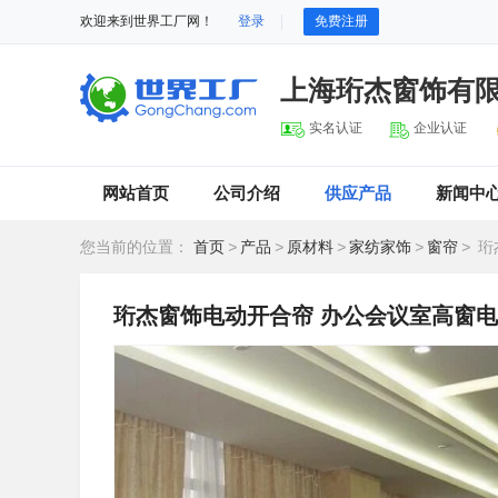
欢迎来到世界工厂网！
登录
免费注册
上海珩杰窗饰有
实名认证
企业认证
网站首页
公司介绍
供应产品
新闻中
您当前的位置：
首页
>
产品
>
原材料
>
家纺家饰
>
窗帘
>
珩
珩杰窗饰电动开合帘 办公会议室高窗