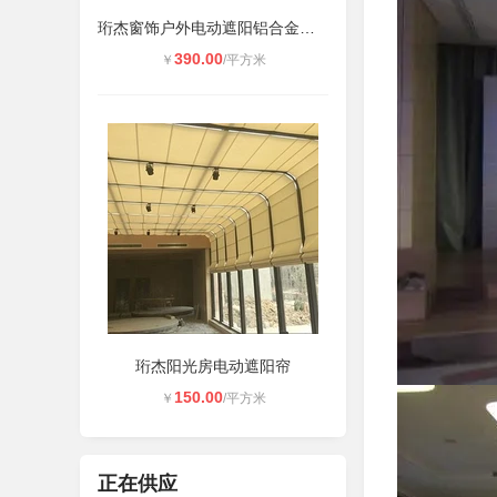
珩杰窗饰户外电动遮阳铝合金百叶
390.00
￥
/平方米
珩杰阳光房电动遮阳帘
150.00
￥
/平方米
正在供应