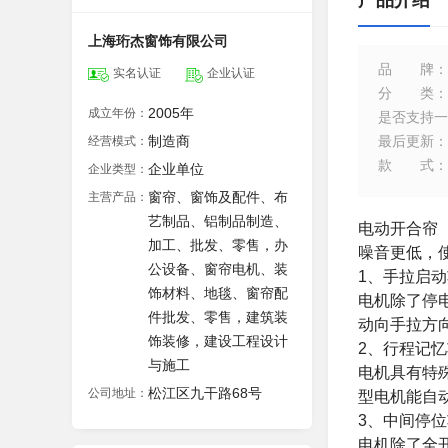
产品介绍
上海珩杰窗饰有限公司
品牌
：
实名认证
企业认证
分类
：
2005年
成立年份：
是否支持一
制造商
最后更新
：
经营模式：
款式
：
企业单位
企业类型：
窗帘、窗饰及配件、布
主营产品：
艺制品、铝制品制造、
电动开合帘
加工、批发、零售，办
噪音更低，
公设备、窗帘电机、装
1
、手拉启动
饰材料、地毯、窗帘配
电机除了停
件批发、零售，建筑装
动向手拉方
饰装修，建设工程设计
2
、行程记忆
与施工
电机具有特
松江区九干路68号
公司地址：
型电机能自
3
、中间停位
电机除了全