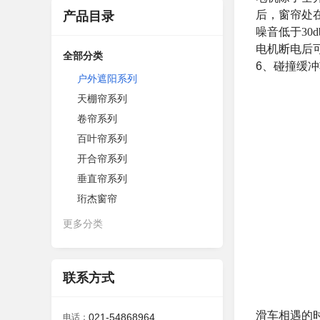
后，窗帘处
产品目录
噪音低于
30
电机断电后
全部分类
6
、碰撞缓冲
户外遮阳系列
天棚帘系列
卷帘系列
百叶帘系列
开合帘系列
垂直帘系列
珩杰窗帘
更多分类
联系方式
滑车相遇的
021-54868964
电话：