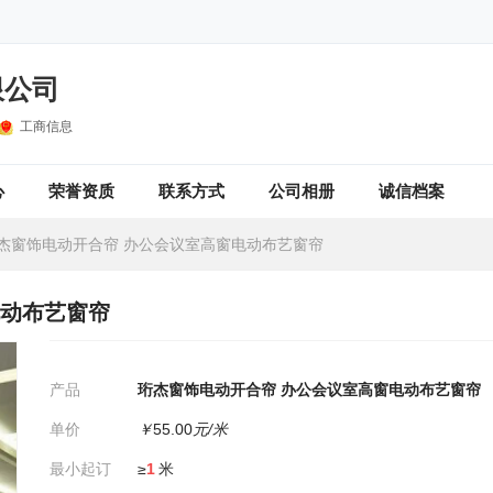
限公司
工商信息
心
荣誉资质
联系方式
公司相册
诚信档案
杰窗饰电动开合帘 办公会议室高窗电动布艺窗帘
电动布艺窗帘
产品
珩杰窗饰电动开合帘 办公会议室高窗电动布艺窗帘
单价
￥
55.00
元/米
最小起订
≥
1
米