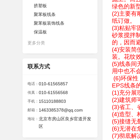
挤塑板
绿色的新
(2)主
聚苯板线条
纸订做。
聚苯板装饰线条
(3)粘贴
保温板
砂浆搅拌
的，因而
更多分类
(4)安
装。花纹
(5)线条
联系方式
用中也不
(6)环
010-61565857
电话：
EPS
线条
(1)充分
010-61556568
传真：
(2)建筑
15110188803
手机：
(3)省工
1463385378@qq.com
邮箱：
(4)造型
北京市房山区良乡官道开发
地址：
(5)接缝
区
(6)无潜
(7)彻底