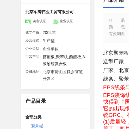
产品介绍
北京军涛伟业工贸有限公司
材质
：
实名认证
企业认证
颜色
：
2004年
成立年份：
有效期至
：
生产型
经营模式：
企业单位
企业类型：
北京聚苯板
挤塑板,聚苯板,酚醛板,A
主营产品：
造型厂家、
级酚醛复合板
厂家、北京
北京市房山区良乡官道
公司地址：
线条、聚
开发区
EPS线条
EPS装
产品目录
快得到了
它的出现
统GRC
全部分类
(1)质量
聚苯板
施工。而