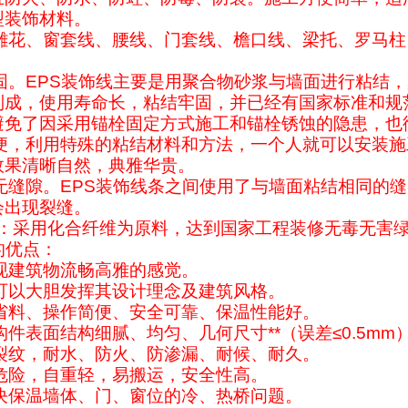
型装饰材料。
要有雕花、窗套线、腰线、门套线、檐口线、梁托、罗马
牢固。EPS装饰线主要是用聚合物砂浆与墙面进行粘
制成，使用寿命长，粘结牢固，并已经有国家标准和规
避免了因采用锚栓固定方式施工和锚栓锈蚀的隐患，也
装简便，利用特殊的粘结材料和方法，一个人就可以安装
效果清晰自然，典雅华贵。
间无缝隙。EPS装饰线条之间使用了与墙面粘结相同
会出现裂缝。
保性：采用化合纤维为原料，达到国家工程装修无毒无害
的优点：
展现建筑物流畅高雅的感觉。
师可以大胆发挥其设计理念及建筑风格。
、省料、操作简便、安全可靠、保温性能好。
、构件表面结构细腻、均匀、几何尺寸**（误差≤0.5mm
无裂纹，耐水、防火、防渗漏、耐候、耐久。
在危险，自重轻，易搬运，安全性高。
解决保温墙体、门、窗位的冷、热桥问题。