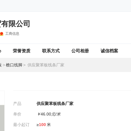
贸有限公司
工商信息
心
荣誉资质
联系方式
公司相册
诚信档案
板
>
檐口线脚
>
供应聚苯板线条厂家
产品
供应聚苯板线条厂家
单价
￥
46.00
元/米
最小起订
≥
100
米