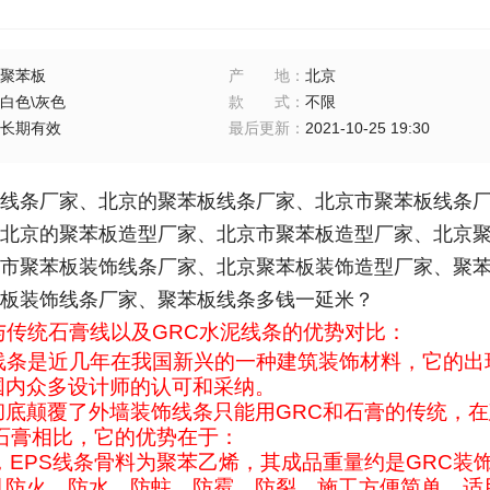
聚苯板
产地
：
北京
白色\灰色
款式
：
不限
长期有效
最后更新
：
2021-10-25 19:30
线条厂家、
北京的聚苯板线条厂家、
北京市聚苯板线条
北京的聚苯板造型厂家、北京市聚苯板造型厂家、北京
市聚苯板装饰线条厂家、北京聚苯板装饰造型厂家、聚
苯板装饰线条厂家、聚苯板线条多钱一延米？
与传统石膏线以及GRC水泥线条的优势对比：
饰线条是近几年在我国新兴的一种建筑装饰材料，它的
国内众多设计师的认可和采纳。
彻底颠覆了外墙装饰线条只能用GRC和石膏的传统，在
、石膏相比，它的优势在于：
轻，EPS线条骨料为聚苯乙烯，其成品重量约是GRC装
且防火、防水、防蛀、防霉、防裂。施工方便简单，适