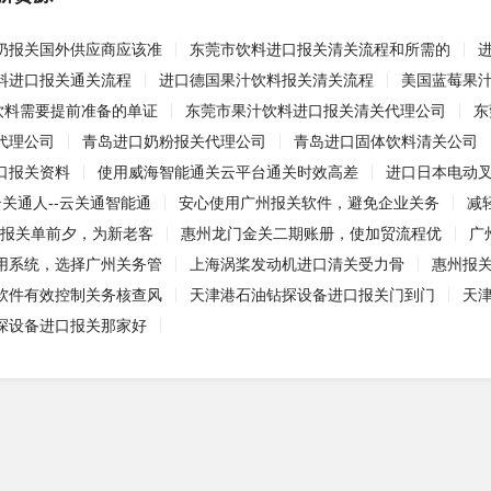
奶报关国外供应商应该准
东莞市饮料进口报关清关流程和所需的
料进口报关通关流程
进口德国果汁饮料报关清关流程
美国蓝莓果
口饮料需要提前准备的单证
东莞市果汁饮料进口报关清关代理公司
东
代理公司
青岛进口奶粉报关代理公司
青岛进口固体饮料清关公司
口报关资料
使用威海智能通关云平台通关时效高差
进口日本电动
关通人--云关通智能通
安心使用广州报关软件，避免企业关务
减
新报关单前夕，为新老客
惠州龙门金关二期账册，使加贸流程优
广
用系统，选择广州关务管
上海涡桨发动机进口清关受力骨
惠州报
软件有效控制关务核查风
天津港石油钻探设备进口报关门到门
天
探设备进口报关那家好