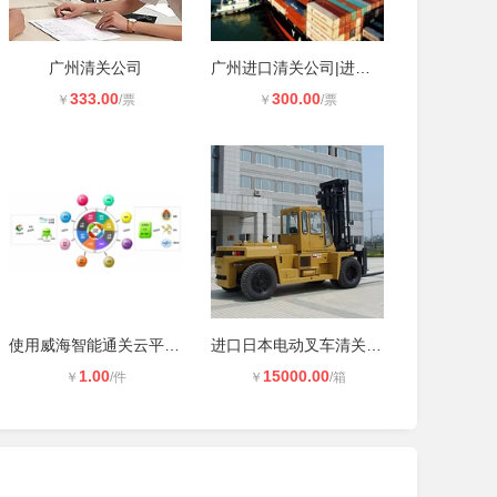
广州清关公司
广州进口清关公司|进口清关助手
333.00
300.00
￥
/票
￥
/票
使用威海智能通关云平台通关时效高差
进口日本电动叉车清关许可
1.00
15000.00
￥
/件
￥
/箱