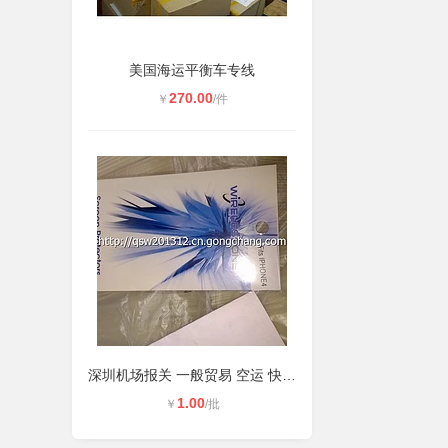
美国海运平衡车专线
270.00
￥
/件
深圳机场报关 一般贸易 空运 快递 中
1.00
￥
/批