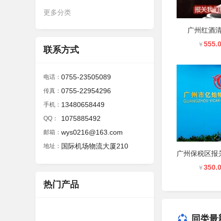
更多分类
广州红酒
555.
￥
联系方式
0755-23505089
电话：
0755-22954296
传真：
13480658449
手机：
1075885492
QQ：
wys0216@163.com
邮箱：
国际机场物流大厦210
地址：
350.
￥
热门产品
同类最