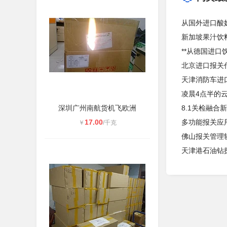
从国外进口酸
新加坡果汁饮
**从德国进
北京进口报关
天津消防车进
凌晨4点半的云
深圳广州南航货机飞欧洲
8.1关检融合
17.00
多功能报关应
￥
/千克
佛山报关管理
天津港石油钻