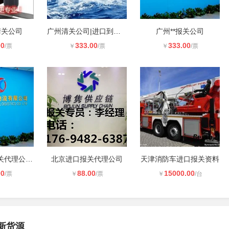
清关公司
广州清关公司|进口到广州港口清关公
广州**报关公司
00
333.00
333.00
/票
￥
/票
￥
/票
广州保税区报关代理公司_广州保税一
北京进口报关代理公司
天津消防车进口报关资料
00
88.00
15000.00
/票
￥
/票
￥
/台
新货源