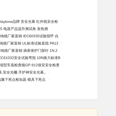
klaytone品牌 安全光幕 红外线安全检
0335 电器产品温升测试角 发热测
纳德厂家直销 IEC60335试验指甲 自
纳德厂家直销 UL标准试验直指 PA13
纳德厂家直销 插座保护门探针 1N,2
IEC61032安全试验弯指 10N推力标准B
缩型车底检查镜GP-912保安安全检查
,安全光栅,手护神安全光幕,,
电脑下死点检知器 模具下死点