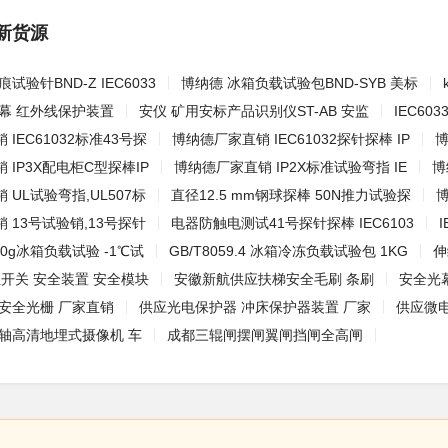
新货源
试验针BND-Z IEC6033
博纳德 冰箱负载试验包BND-SYB 美标
幕 红外线保护装置
安仪 矿用安标产品识别仪ST-AB 安监
IEC6
IEC61032标准43号探
博纳德厂家直销 IEC61032探针探棒 IP
博
 IP3X配电柜C型探棒IP
博纳德厂家直销 IP2X标准试验弯指 IE
博
UL试验弯指,UL507标
直径12.5 mm钢球探棒 50N推力试验探
博
 13号试验销,13号探针
电器防触电测试41号探针探棒 IEC6103
0g冰箱负载试验 -1℃试
GB/T8059.4 冰箱冷冻负载试验包 1KG
伸
限位开关 安全装置 安全模块
安徽新航供应扶梯安全毛刷 条刷
安全光幕
安全光栅 厂家直销
供应光电保护器 冲床保护器装置 厂家
供应微
同轴高清地埋式摄像机 车
成都三辊闸摆闸翼闸挡闸全高闸