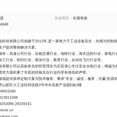
是
有效期至
：
长期有效
4948
电科技有限公司创建于2012年,是一家致力于工业设备安全，传感与控
客户提供整体解决方案。
域有：高速公司行业，自能交通行业，地铁行业，海关边防行业，家电行
加工行业，纺织行业，喷涂行业，教育行业，自动化飞行行业等。
技有限公司以高效务实的经营理念为宗旨潜心专注安全光电行业，竭诚为
需求方面积累了丰富的经验且在行业内享有很高的声誉。
领域提供多种定制方案与技术服务。秉承“专业，诚信，服务，共赢”的原
坪山新区大工业区科技路3号华丰高新产业园E栋3楼
001580
3911598
253086 28339161
tone.cn
ytone.com