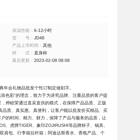
保温性能
：
6-12小时
货号
：
JD48
产品上市时间
：
其他
样式
：
直身杯
最后更新
：
2023-02-08 08:08
庆典年会礼物品批发个性订制定做刻字。
活添色彩”的理念，致力于为讲究品牌、注重品质的客户提
求，烨睦荣通过直采直供的模式，在保障产品品质、正版
真品质、真实惠、真便利，让客户能以批发价买精品、买
客户的时间、精力、财力，保障了产品与服务的品质，让
、虎牌TIGER、象印ZOJIRUSHI等品牌杯子、锅具、
、背包、双肩包、行李箱拉杆箱；阿迪达斯香水、香氛产品、个