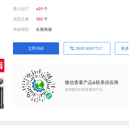
最小起订
≥
20
个
供货总量
360
个
有效期至
长期有效
立即询价
0592-6597717
更多
微信查看产品&联系供应商
使用微信扫码查看该产品