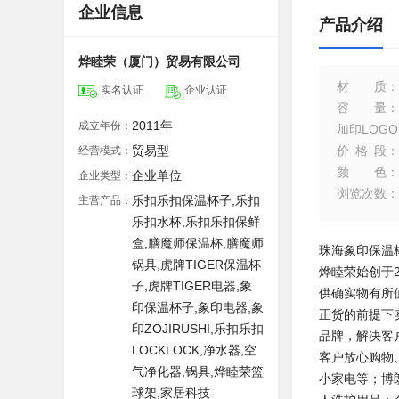
企业信息
产品介绍
烨睦荣（厦门）贸易有限公司
材质
：
实名认证
企业认证
容量
：
2011年
成立年份：
加印LOGO
贸易型
价格段
：
经营模式：
颜色
：
企业单位
企业类型：
浏览次数
：
乐扣乐扣保温杯子,乐扣
主营产品：
乐扣水杯,乐扣乐扣保鲜
盒,膳魔师保温杯,膳魔师
珠海象印保温
锅具,虎牌TIGER保温杯
烨睦荣始创于
子,虎牌TIGER电器,象
供确实物有所
印保温杯子,象印电器,象
正货的前提下
印ZOJIRUSHI,乐扣乐扣
品牌，解决客
LOCKLOCK,净水器,空
客户放心购物、
气净化器,锅具,烨睦荣篮
小家电等；博朗
球架,家居科技