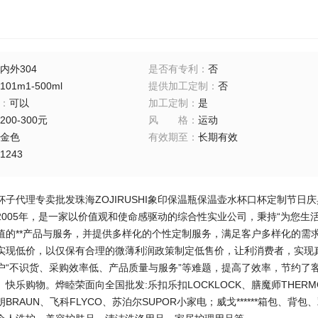
内外304
是否有专利
：
否
101m1-500ml
提供加工定制
：
否
：
可以
加工定制
：
是
200-300元
风格
：
运动
金色
有效期至
：
长期有效
1243
杯子代理专卖批发珠海ZOJIRUSHI象印保温瓶保温壶水杯口杯定制节日
2005年，是一家以价值观和使命感驱动的综合性实业公司，秉持“为您生
值的**产品与服务，并提供多样化的个性定制服务，满足客户多样化的需
实现低价，以仅保有合理的微薄利润政策制定低售价，让利消费者，实现
户“不识货、采购效率低、产品质量与服务”等难题，提高了效率，节约了
快乐购物。烨睦荣面向全国批发:乐扣乐扣LOCKLOCK、膳魔师THERMOS
BRAUN、飞科FLYCO、苏泊尔SUPOR小家电；威戈******箱包