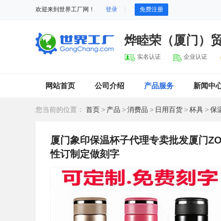
欢迎来到世界工厂网！
登录
免费注册
烨睦荣（厦门）
实名认证
企业认证
网站首页
公司介绍
产品服务
新闻中
您当前的位置：
首页
>
产品
>
消费品
>
日用百货
>
杯具
>
保
厦门象印保温杯子代理专卖批发厦门ZO
性订制定做刻字