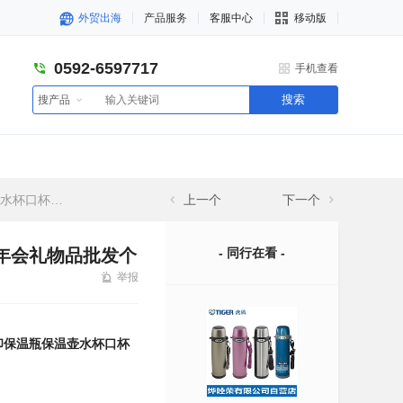
外贸出海
产品服务
客服中心
移动版
0592-6597717
手机查看
搜索
搜产品
性订制定做刻字
上一个
下一个
典年会礼物品批发个
- 同行在看 -
举报
象印保温瓶保温壶水杯口杯