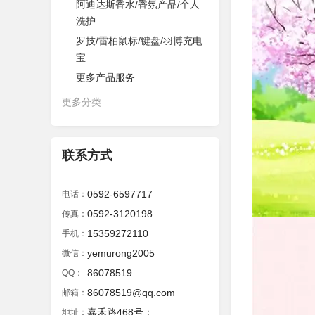
阿迪达斯香水/香氛产品/个人
洗护
罗技/雷柏鼠标/键盘/羽博充电
宝
更多产品服务
更多分类
联系方式
0592-6597717
电话：
0592-3120198
传真：
15359272110
手机：
yemurong2005
微信：
86078519
QQ：
86078519@qq.com
邮箱：
嘉禾路468号；
地址：