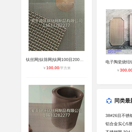
钛丝网|钛筛网|钛网100目200目300目
100.00
￥
/平方米
300.0
￥
同类最
38#26目不锈
铝合金实心5