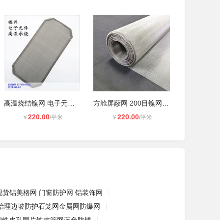
高温烧结镍网 电子元件承烧镍丝网 30
方舱屏蔽网 200目镍网 电磁屏蔽镍网
220.00
220.00
￥
/平米
￥
/平米
现货铝美格网 门窗防护网 铝装饰网
治理边坡防护石笼网金属网防爆网