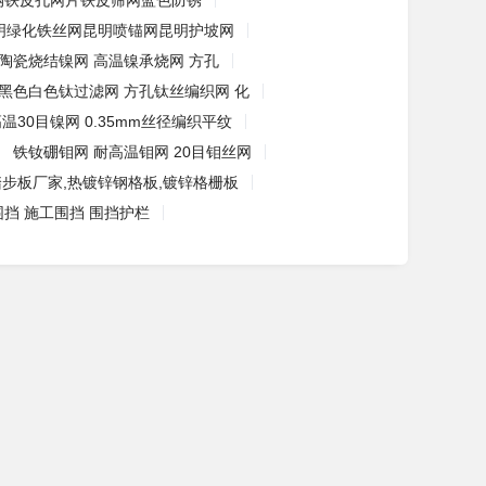
钢铁皮孔网片铁皮筛网蓝色防锈
明绿化铁丝网昆明喷锚网昆明护坡网
陶瓷烧结镍网 高温镍承烧网 方孔
黑色白色钛过滤网 方孔钛丝编织网 化
温30目镍网 0.35mm丝径编织平纹
铁钕硼钼网 耐高温钼网 20目钼丝网
踏步板厂家,热镀锌钢格板,镀锌格栅板
挡 施工围挡 围挡护栏