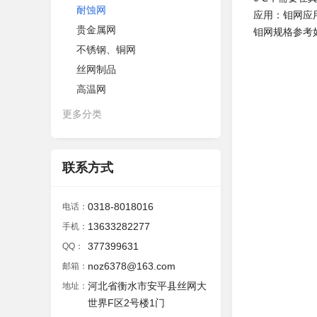
耐蚀网
应用：钼网应
贵金属网
钼网规格参考
不锈钢、铜网
丝网制品
高温网
更多分类
联系方式
0318-8018016
电话：
13633282277
手机：
377399631
QQ：
noz6378@163.com
邮箱：
河北省衡水市安平县丝网大
地址：
世界F区2号楼1门