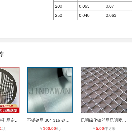
200
0.053
0.07
250
0.040
0.063
荐
得杰方孔圆孔冲孔网定制板厚可调刀宽
不锈钢网 304 316 参数均可定制
昆明绿化铁丝网昆明喷锚网昆明护坡网
0
100.00
5.00
/块
￥
/kg
￥
/平方米