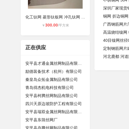
不锈钢网 304
深圳厂家现货
铜网 折边铜网
化工钛网 菱形钛板网 冲孔钛网 圆孔
广西钢筋网片厂
300.00
￥
/平方米
高温烧结镍网 
40目镍网丝径0
正在供应
定制钢筋网片
河北鹿都 河
安平县才通金属丝网制品有限公司
励德装备技术（杭州）有限公司
秦皇岛众拓金属制品有限公司
青岛得杰机电科技有限公司
安平县柯腾丝网制品有限公司
四川天原边坡防护工程有限公司
安平县瑞双金属丝网制品有限公司
安平县东筛丝网厂
安平县亦腾丝网制品有限公司