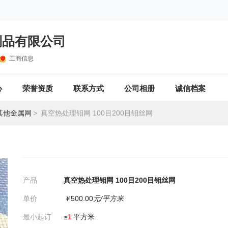
制品有限公司
工商信息
心
荣誉资质
联系方式
公司相册
诚信档案
其他金属网
>
真空热处理钼网 100目200目钼丝网
产品
真空热处理钼网 100目200目钼丝网
单价
￥
500.00
元/平方米
最小起订
≥
1
平方米