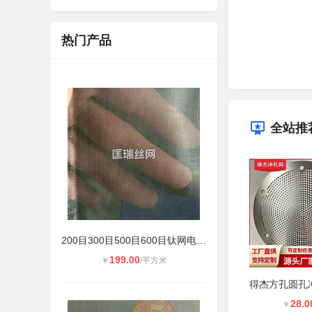
热门产品
全站推
200目300目500目600目钛网电磁屏蔽航
199.00
￥
/平方米
28.0
￥