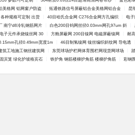
 316 参数均可定制
304材质0.09丝24目超薄高清网卷帘纱
蓝色彩
铝美格网 铝网窗户防盗
拓通铁路信号屏蔽铝合金美格网铝合金
昆
 各种规格可定制 出货
40目哈氏合金网 C276合金网方孔编织
电子
 南宁d8冷轧钢筋网片
白色200目钨网丝径0.03mm网孔97um 斜
电子元件承烧镍丝网 30
方舱屏蔽网 200目镍网 电磁屏蔽镍网
耐高
.15mm孔径0.49mm宽度1m
46目制氢镍网 镍丝编织斜纹网 导电透
建筑工地施工钢丝建筑网
东莞球场护栏网体育围栏网现货网球场
道固滨笼 绿化护坡格宾石
铁护角 钢筋楼梯护角筋 楼梯护角筋
彩钢围