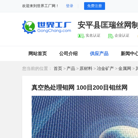
欢迎来到世界工厂网！
登录
免费注册
安平县匡瑞丝网
实名认证
企业认证
网站首页
公司介绍
供应产品
新闻中
您当前的位置：
首页
>
产品
>
原材料
>
冶金矿产
>
金属网
>
真空热处理钼网 100目200目钼丝网