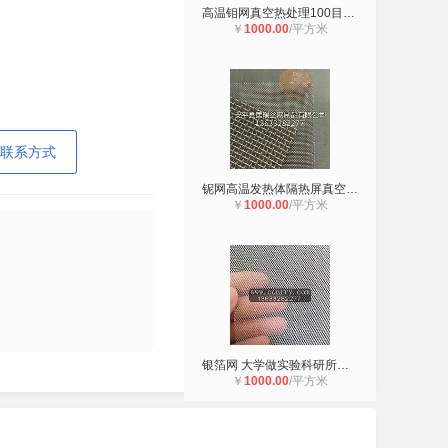
高温钼网真空热处理100目200目钼丝网
￥
1000.00
/平方米
联系方式
铌网高温发热体隔热屏真空热处理铌丝
￥
1000.00
/平方米
银箔网 大学做实验科研所试验通电银
￥
1000.00
/平方米