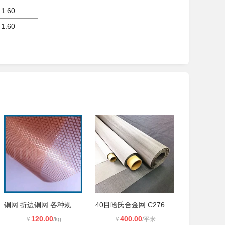
1.60
1.60
铜网 折边铜网 各种规格可定制 出货
40目哈氏合金网 C276合金网方孔编织
120.00
400.00
￥
/kg
￥
/平米