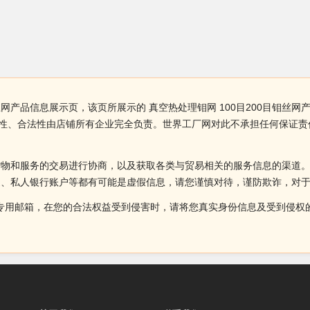
钼丝网产品信息展示页，该页所展示的 真空热处理钼网 100目200目钼
、准确性、合法性由店铺所有企业完全负责。世界工厂网对此不承担任何保证
货物和服务的交易进行协商，以及获取各类与贸易相关的服务信息的渠道
述、私人银行账户等都有可能是虚假信息，请您谨慎对待，谨防欺诈，对
侵权投诉的专用邮箱，在您的合法权益受到侵害时，请将您真实身份信息及受到