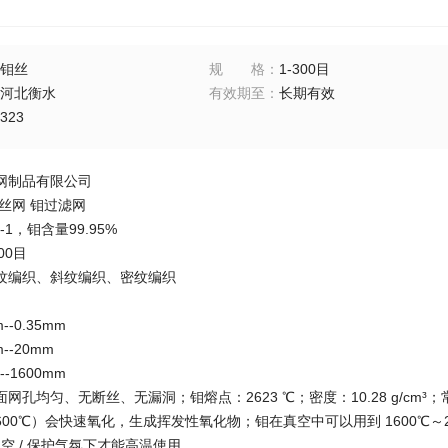
钼丝
规格
：
1-300目
河北衡水
有效期至
：
长期有效
323
网制品有限公司
丝网 钼过滤网
1，钼含量99.95%
00目
纹编织、斜纹编织、密纹编织
--0.35mm
--20mm
-1600mm
网孔均匀、无断丝、无漏洞；钼熔点：2623 ℃；密度：10.28 g/c
00℃）会快速氧化，生成挥发性氧化物；钼在真空中可以用到 1600℃～20
空 / 保护气氛下才能高温使用