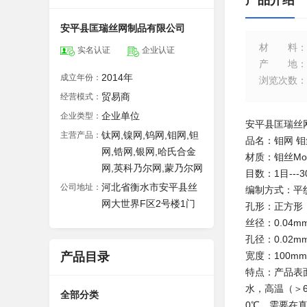
产品介绍
安平县匡瑞丝网制品有限公司
材料
：
实名认证
企业认证
产地
：
2014年
成立年份：
浏览次数
：
贸易商
经营模式：
企业单位
企业类型：
安平县匡瑞丝
钛网,镍网,钨网,钼网,钽
主营产品：
品名：钼网 钼
网,锆网,银网,哈氏合金
材质：钼丝Mo-
网,英科乃尔网,蒙乃尔网
目数：1目---3
河北省衡水市安平县丝
公司地址：
编制方式：平
网大世界F区2号楼1门
孔形：正方形
丝径：0.04mm
孔径：0.02mm
产品目录
宽度：100mm-
特点：产品表面
水，高温（＞6
全部分类
0℃，需要在真