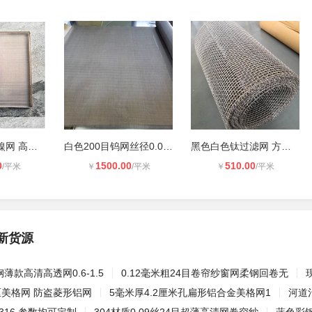
电子陶瓷烧结镍网 高温镍承烧网 方孔
白色200目钨网丝径0.03mm网孔97um 斜
黑色白色钛过滤网 方孔钛丝编织网 化
0
1500.00
510.00
/平米
￥
/平米
￥
/平米
新货源
钢薄款高清高透网0.6-1.5
0.12毫米粗24目卷帘纱窗网柔钢回卷无
厘美格网 防盗菱形铝网
5毫米厚4.2厘米孔扁形铝合金美格网1
河道