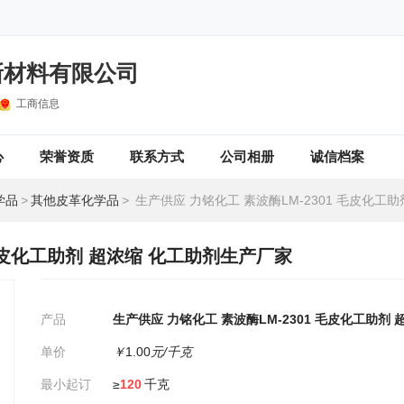
新材料有限公司
工商信息
心
荣誉资质
联系方式
公司相册
诚信档案
学品
>
其他皮革化学品
>
生产供应 力铭化工 ​素波酶LM-2301 毛皮化工助剂 超浓缩 化
 毛皮化工助剂 超浓缩 化工助剂生产厂家
产品
生产供应 力铭化工 ​素波酶LM-2301 毛皮化工助剂
单价
￥
1.00
元/千克
最小起订
≥
120
千克