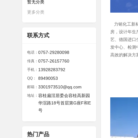
暂无分类
更多分类
力铭化工新材
房，设计年生
联系方式
艺、德国进口
发中心、检测
0757-29280098
电话：
高效的解决方案
0757-26157760
传真：
13928283792
手机：
89490053
QQ：
3301973510@qq.com
邮箱：
容桂扁滘居委会容桂高新园
地址：
华滘路18号首层第G座F和E
号
热门产品