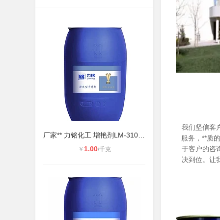
我们坚信客
厂家** 力铭化工 ​增艳剂LM-3101 皮
服务，**质
1.00
于客户的咨
￥
/千克
决到位。让