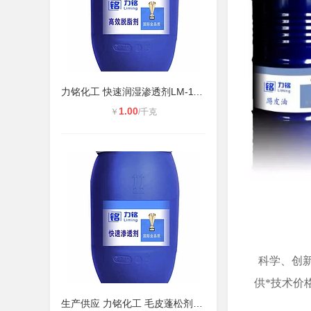
力铭化工 快速润湿渗透剂LM-1101 毛
1.00
￥
/千克
科学、创
供*技术价
生产供应 力铭化工 毛皮蓬松剂LM-362