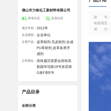
产品介绍
佛山市力铭化工新材料有限公司
型号
：
实名认证
企业认证
有效期至
：
2012年
成立年份：
成分
：
企业单位
企业类型：
皮革助剂,毛皮助剂,合成
主营产品：
PU革助剂,皮革各类手
感剂
容桂扁滘居委会容桂高
公司地址：
新园华滘路18号首层第
G座F和E号
产品目录
全部分类