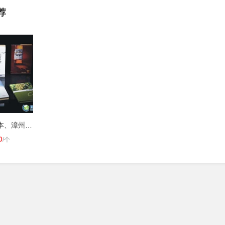
荐
供应漳州笔记本、漳州记事本、龙岩笔
0
/个