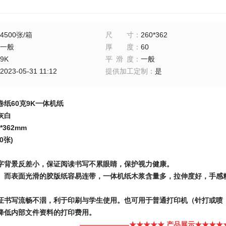
4500张/箱
尺寸
：
260*362
一般
厚度
：
60
9K
平滑度
：
一般
2023-05-31 11:12
提供加工定制
：
是
卷纸
60
克
9K
一体机纸
灰白
m*362mm
0
张
)
字背景反差小，保证阅读书写不累眼睛，保护视力健康。
。而表面光滑的胶版纸容易连带，一体机纸木浆含量多，拉伸度好，手感
证书写流畅不洇，利于印刷与学生使用。也可用于普通打印机（针打或喷
降低内部文件资料的打印费用。
———————★★★★★
产品展示
★★★★