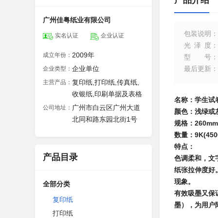
产品介绍
广州佳粤纸业有限公司
包装说明
：
实名认证
企业认证
光泽度
：
2009年
成立年份：
型号
：
企业单位
最后更新
：
企业类型：
复印纸,打印纸,传真纸,
主营产品：
收银纸,印刷单据及表格
名称：学生试
广州市白云区广州大道
公司地址：
颜色：浅绿或
北同和路东园北街1号
规格：
260m
数量：
9K(450
特点：
产品目录
色调柔和，文
纸张拉伸度好
现象。
全部分类
有效吸墨又保
复印纸
墨），为用户
打印纸