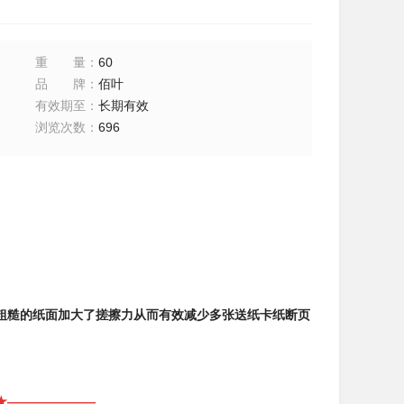
重量
：
60
品牌
：
佰叶
有效期至
：
长期有效
浏览次数
：
696
粗糙的纸面加大了搓擦力从而有效减少多张送纸卡纸断页
★———————