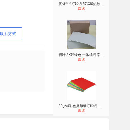
优烁****打印纸 57X30热敏纸57*30热
面议
联系方式
佰叶 8K浅绿色 一体机纸 学生试卷用
面议
80gA4彩色复印纸打印纸 手工折纸80g
面议