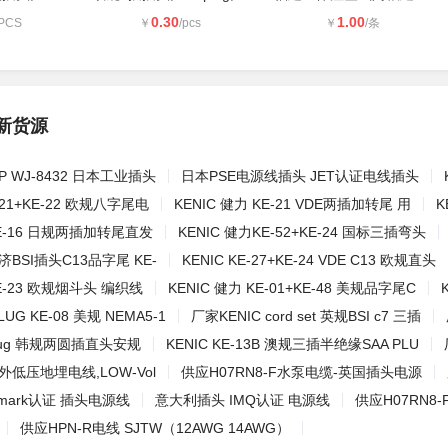
0.30
1.00
/PCS
￥
/pcs
￥
/条
新货源
30P WJ-8432 日本工业插头
日本PSE电源线插头 JET认证电线插头
E-21+KE-22 欧规八字尾电
KENIC 健力 KE-21 VDE两插加转尾 用
K
KE-16 日规两插加转尾直发
KENIC 健力KE-52+KE-24 国标三插弯头
济BSI插头C13品字尾 KE-
KENIC KE-27+KE-24 VDE C13 欧规直头
KE-23 欧规烟斗头 编织线
KENIC 健力 KE-01+KE-48 美规品字尾C
LUG KE-08 美规 NEMA5-1
厂家KENIC cord set 英规BSI c7 三插
plug 韩规两圆插直头安规
KENIC KE-13B 澳规三插半绝缘SAA PLU
低压地埋电线,LOW-Vol
供应H07RN8-F水泵电缆-英国插头电源
mark认证 插头电源线
意大利插头 IMQ认证 电源线
供应H07RN8
供应HPN-R电线 SJTW（12AWG 14AWG）