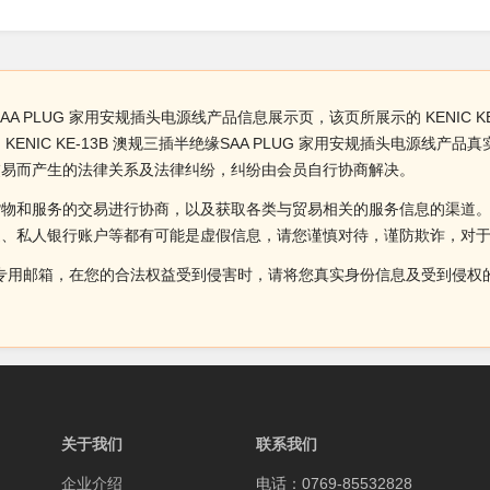
SAA PLUG 家用安规插头电源线产品信息展示页，该页所展示的 KENIC K
NIC KE-13B 澳规三插半绝缘SAA PLUG 家用安规插头电源线
交易而产生的法律关系及法律纠纷，纠纷由会员自行协商解决。
货物和服务的交易进行协商，以及获取各类与贸易相关的服务信息的渠道
述、私人银行账户等都有可能是虚假信息，请您谨慎对待，谨防欺诈，对
侵权投诉的专用邮箱，在您的合法权益受到侵害时，请将您真实身份信息及受到
关于我们
联系我们
企业介绍
电话：0769-85532828