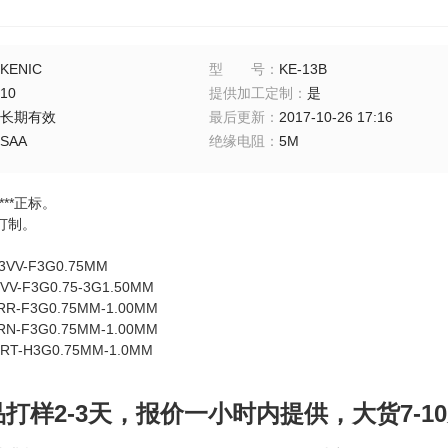
KENIC
型号
：
KE-13B
10
提供加工定制
：
是
长期有效
最后更新
：
2017-10-26 17:16
SAA
绝缘电阻
：
5M
**正标。
订制。
V-F3G0.75MM
G0.75-3G1.50MM
3G0.75MM-1.00MM
3G0.75MM-1.00MM
3G0.75MM-1.0MM
打样2-3天，报价一小时内提供，大货7-10