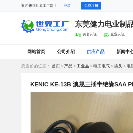
欢迎来到世界工厂网！
登录
免费注册
东莞健力电业制
实名认证
企业认证
网站首页
公司介绍
供应产品
新闻中
您当前的位置：
首页
>
产品
>
工业品
>
电工电气
>
插头
>
电
KENIC KE-13B 澳规三插半绝缘SAA