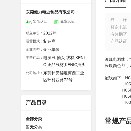
产品介绍
东莞健力电业制品有限公司
品牌
：
实名认证
企业认证
额定电流
：
2012年
成立年份：
有效期至
：
制造商
产品认证
：
经营模式：
企业单位
企业类型：
电源线 插头 线材,KENI
主营产品：
澳规电源线，**
C 正品线材,KENIC插头
长度颜色都可
东莞长安锦厦河西工业
公司地址：
配线如下：H03V
区环村西路72号
H05VV-F3
H05RR-F
H05RN-F
产品目录
H03RT-H
全部分类
常规产品
暂无分类