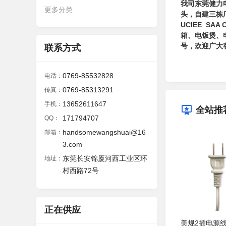
我司东莞健力电
更多分类
头，自建三栋厂
UCIEE SA
箱、电饭煲、
号，欢迎广大
联系方式
0769-85532828
电话：
0769-85313291
传真：
13652611647
手机：
全站推
171794707
QQ：
handsomewangshuai@16
邮箱：
3.com
东莞长安锦厦河西工业区环
地址：
村西路72号
正在供应