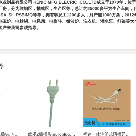
业制品有限公司 KENIC MFG ELECRIC CO.,LTD成立于197
房，分为绞铜区，抽线区，生产区等，总计约25000多平方生产车间，目前有近3
A CSA SII PSBIMQ等等，拥有职员工1200多人，月产能1000万条
电磁炉、电炒锅、电风扇、电熨斗、微波炉、洗衣机、潜水泵、灯饰等大
客户来我司参观指导
。
荐
美规2插电源线插头, NEMA1-15P, 极化
欧规2插插头,europlug,CEE 7/16,源头
福建一体注塑式阿根廷2插电源线价格