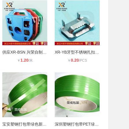
供应XR-BSN 兴荣自制式201不锈钢扎带
XR-YB牙型不锈钢扎扣 齿型不锈钢打包
1.20
0.20
￥
/米
￥
/PCS
宝安塑钢打包带绿色新料不开裂1608规
深圳塑钢打包带PET绿色专用捆帮带