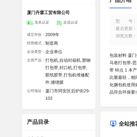
产品介绍
厦门丹霖工贸有限公司
型号
：
实名认证
企业认证
最后更新
：
2009年
成立年份：
浏览次数
：
制造商
经营模式：
企业单位
企业类型：
包装材料 厦门
打包机,自动封箱机,塑钢
主营产品：
马巷打包带-思
打包带,封口机,打包带,
带 特点 1
胶纸胶带,打包机维修配
比重最轻，相
件,缠绕膜
化捆包机使用效
厦门市同安区后炉街29-
公司地址：
品符合环保要
102
产品目录
全站推