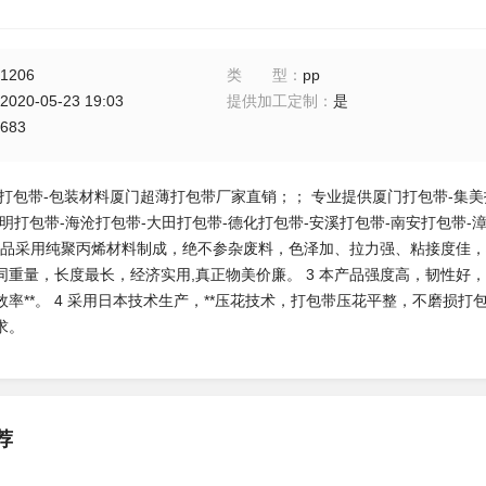
1206
类型
：
pp
2020-05-23 19:03
提供加工定制
：
是
683
打包带-包装材料厦门超薄打包带厂家直销；； 专业提供厦门打包带-集美打
明打包带-海沧打包带-大田打包带-德化打包带-安溪打包带-南安打包带-
 本产品采用纯聚丙烯材料制成，绝不参杂废料，色泽加、拉力强、粘接度佳，
同重量，长度最长，经济实用,真正物美价廉。 3 本产品强度高，韧性好
率**。 4 采用日本技术生产，**压花技术，打包带压花平整，不磨损打包
求。
荐