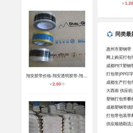
1.2
￥
同类最
惠州市塑钢带
网上购买打包
成都PET塑钢
打包带|PP印
翔安胶带价格-翔安透明胶带-翔安厂家
成都生产打包
2.00
￥
/个
大西南 供应
塑钢打包带攀枝
成都塑钢带德
打包带包装带
供应顺德勒流