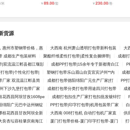
0
89.00
230.00
/米
￥
/套
￥
/卷
新货源
，惠州市塑钢带价格，惠
大西南 杭州萧山透明打包带新料包装
大
带 成都生产包装材料
聚酯纤维柔性打包带|柔性复合捆绑带|
成都打
带|双流温江郫县都江堰彭
成都PP打包带|15余年专于新都青白江
字打包带|个性化打包带|
塑钢打包带乐山眉山自贡宜宾泸州**内
成都
带厂家 双流温江郫县简
成都打包带德阳绵阳广元生产厂家|打
PP
杭州下沙九堡打包带厂家
成都打包带分类打包带用途四川打包带
成
花西昌阿坝甘孜1608pe
成都打包扣生产厂家打包扣批发镀锌打
阳绵阳广元巴中达州钢锭
PP打包带|印字打包带|机用包装带厂家
白
攀枝花西昌甘孜阿坝全新
大西南 008打包机 自动打包机厂家直
供
大良杏坛容桂肇庆南海江
厦门打包带价格-厦门印字打包带-厦门
打