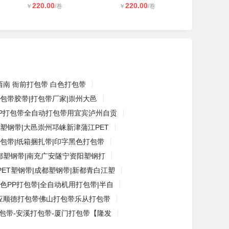
220.00
220.00
￥
/卷
￥
/卷
西南 衙前打包带 白色打包带
包带胶带|打包带厂家|崇州大邑
PP打包带全自动打包带用宜宾泸州自贡
塑钢带|大邑崇州邛崃新津蒲江PET
打包带|纸箱捆扎带|印字黑色打包带
都塑钢带|南充广安隧宁资阳塑钢打
PET塑钢带|成都塑钢带|新都青白江塑
色PP打包带|全自动机用打包带|半自
应顺德打包带佛山打包带乐从打包带
包带-安溪打包带-厦门打包带【隆发