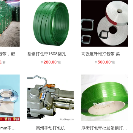
抗拉不爆裂打包带，塑钢打包带，塑钢
塑钢打包带1608捆扎打包带 PET带 批
高强度纤维打包带 柔性聚酯纤维打包
0
280.00
500.00
/卷
￥
/卷
￥
/卷
供应兴荣XR19mm不锈钢扎带盘带 不锈
惠州手动打包机
厚街打包带批发塑钢打包带1608规格