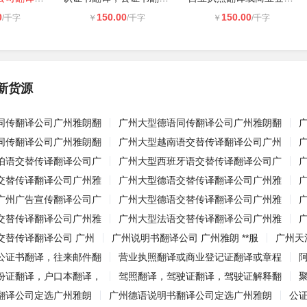
0
150.00
150.00
/千字
￥
/千字
￥
/千字
新货源
同传翻译公司广州雅朗翻
广州大型德语同传翻译公司广州雅朗翻
同传翻译公司广州雅朗翻
广州大型越南语交替传译翻译公司广州
伯语交替传译翻译公司广
广州大型西班牙语交替传译翻译公司广
交替传译翻译公司广州雅
广州大型德语交替传译翻译公司广州雅
广州广告宣传翻译公司广
广州大型德语交替传译翻译公司广州雅
交替传译翻译公司广州雅
广州大型法语交替传译翻译公司广州雅
交替传译翻译公司 广州
广州说明书翻译公司 广州雅朗 **服
广州天
公证书翻译，往来邮件翻
营业执照翻译或商业登记证翻译或章程
份证翻译，户口本翻译，
驾照翻译，驾驶证翻译，驾驶证解释翻
翻译公司定选广州雅朗
广州德语说明书翻译公司定选广州雅朗
公