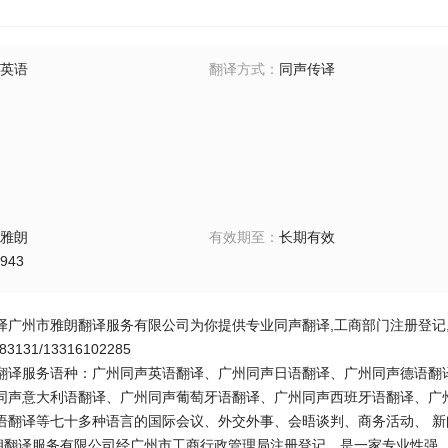
英语
翻译方式
：
同声传译
雅朗
有效期至
：
长期有效
943
市雅朗翻译服务有限公司为你提供专业同声翻译,工商部门注册登记,实力**
383131/13316102285
翻译服务语种：广州同声英语翻译、广州同声日语翻译、广州同声德语翻
同声意大利语翻译、广州同声葡萄牙语翻译、广州同声西班牙语翻译、广
语翻译等七十多种语言的国际会议、外交外事、会晤谈判、商务活动、 
朗翻译服务有限公司经广州市工商行政管理局注册登记，是一家专业性强、