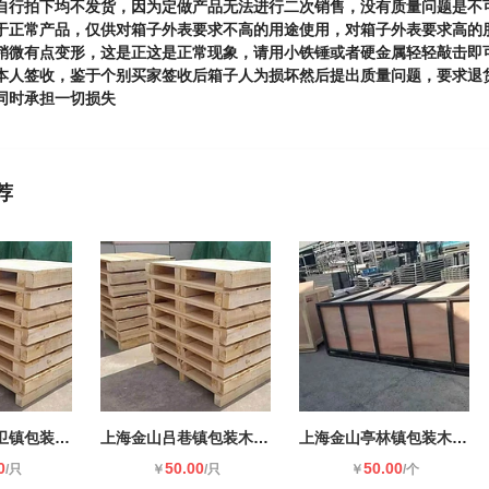
自行拍下均不发货，因为定做产品无法进行二次销售，没有质量问题是不
于正常产品，仅供对箱子外表要求不高的用途使用，对箱子外表要求高的
稍微有点变形，这是正这是正常现象，请用小铁锤或者硬金属轻轻敲击即
本人签收，鉴于个别买家签收后箱子人为损坏然后提出质量问题，要求退
同时承担一切损失
荐
上海金山金山卫镇包装木箱木托盘
上海金山吕巷镇包装木箱木托盘
上海金山亭林镇包装木箱木托盘
0
50.00
50.00
/只
￥
/只
￥
/个