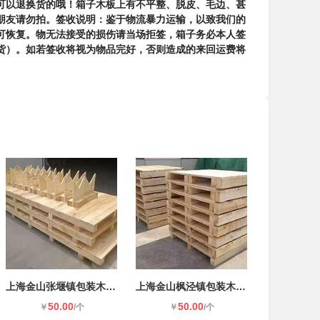
可以退换货的哦！箱子木板上有不平整、脱皮、毛边、甚
朋友请勿拍。签收说明：鉴于物流暴力运输，以致我们的
可恢复。物无法接受的损伤请当场拒签，箱子务必本人签
货）。如若签收将视为物品完好，否则造成的来回运费将
上海金山张堰镇包装木箱木托盘
上海金山枫泾镇包装木箱木托盘
50.00
50.00
￥
/个
￥
/个