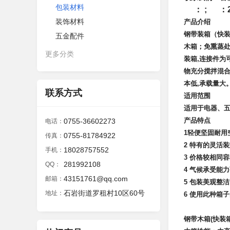
包装材料
： ; ：28
装饰材料
产品介绍
钢带装箱（快
五金配件
木箱；免熏蒸处
更多分类
装箱,连接件为
物充分搅拌混合
本低,承载量大
联系方式
适用范围
适用于电器、
产品特点
0755-36602273
电话：
1轻便坚固耐用
0755-81784922
传真：
2 特有的灵活
18028757552
手机：
3 价格较相同
281992108
QQ：
4 气候承受能
43151761@qq.com
邮箱：
5 包装
美观整洁
石岩街道罗租村10区60号
地址：
6 使用此种箱
钢带木箱(快装