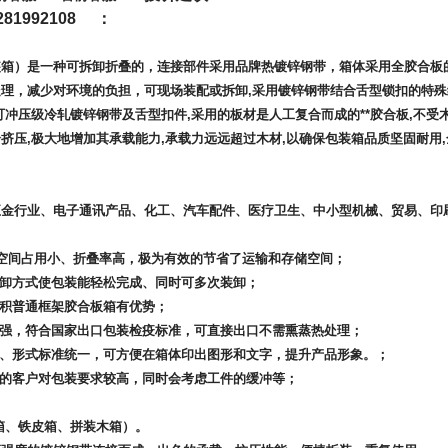
1992108 ：
装箱）是一种可拆卸折叠的，连接部件采用品牌热镀锌钢带，箱体采用全胶合板
理，减少对环境的负担，可现场装配或拆卸,采用镀锌钢带结合舌型锁扣的特殊
可冲压级冷轧镀锌钢带及舌型扣件,采用的板材是人工复合而成的**胶合板,不受
挤压,极大地增加其承载能力,承载力远远超过木材,以确保包装箱品质坚固耐用,
。
五金行业、电子通讯产品、化工、汽车配件、医疗卫生、中小型机械、贸易、印
空间占用小
、折叠率高，极为有效的节省了运输和存储空间；
装卸方式使包装能轻松完成、同时可多次装卸；
容积普通框架胶合板箱有优势；
力强，符合国家出口包装检疫标准，可直接出口不需熏蒸热处理；
、形式标准统一，可方便在箱体印出图形和文字，提升产品形象。；
子的客户对包装要求较高，同时会考虑工件的缓冲等；
箱、铁皮箱、拼装木箱）。