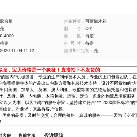
胶合板
木箱种类
：
可拆卸木箱
是
型号
：
C01
0-4000
厚度
：
待定
待定
外尺寸
：
待定
2020-11-04 11:12
提供加工定制
：
是
客服，宝贝价格是一个象征！直接拍下不发货的
*的国内**机械设备，专业的生产制作技术人员，专业的上门包装团队，在
户免费提供整体的产品出口包装方案和包装技术支持，设计不同货物的*
于出口美国、加拿大、英国、澳大利亚、欧盟等国的货物运输托盘和包装
计，及拆、装、内包装、木箱包装、运输、定位一条龙的物流及增值服务，
以人为本，以客为尊”的服务宗旨，坚持建立符合“***:2000国际标准”
高信誉、严要求，来赢得客户信赖。
优良的品质；及时的交货；合理的价格；真诚的服务———因为【专业
！
投诉建议
前客服
售前客服