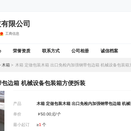
技有限公司
工商信息
心
荣誉资质
联系方式
公司相册
诚信档案
>
木箱
>
木箱 定做包装木箱 出口免检内加强钢带包边箱 机械设备包装箱
带包边箱 机械设备包装箱方便拆装
产品
木箱 定做包装木箱 出口免检内加强钢带包边箱 机
单价
￥
50.00
元/个
最小起订
≥
1
个