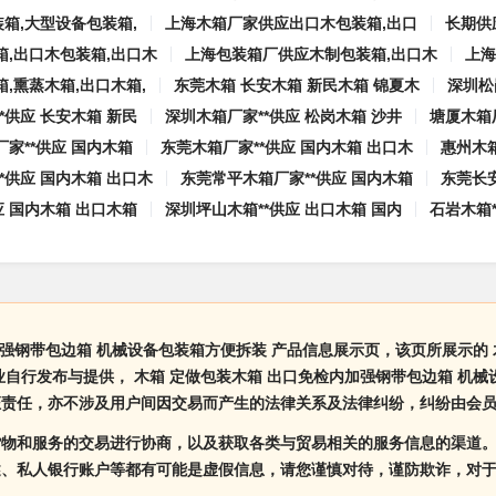
装箱,大型设备包装箱,
上海木箱厂家供应出口木包装箱,出口
长期供
箱,出口木包装箱,出口木
上海包装箱厂供应木制包装箱,出口木
上海
,熏蒸木箱,出口木箱,
东莞木箱 长安木箱 新民木箱 锦夏木
深圳松
*供应 长安木箱 新民
深圳木箱厂家**供应 松岗木箱 沙井
塘厦木箱厂
家**供应 国内木箱
东莞木箱厂家**供应 国内木箱 出口木
惠州木箱
*供应 国内木箱 出口木
东莞常平木箱厂家**供应 国内木箱
东莞长安
应 国内木箱 出口木箱
深圳坪山木箱**供应 出口木箱 国内
石岩木箱*
加强钢带包边箱 机械设备包装箱方便拆装 产品信息展示页，该页所展示的 
自行发布与提供， 木箱 定做包装木箱 出口免检内加强钢带包边箱 机
证责任，亦不涉及用户间因交易而产生的法律关系及法律纠纷，纠纷由会
货物和服务的交易进行协商，以及获取各类与贸易相关的服务信息的渠道
述、私人银行账户等都有可能是虚假信息，请您谨慎对待，谨防欺诈，对