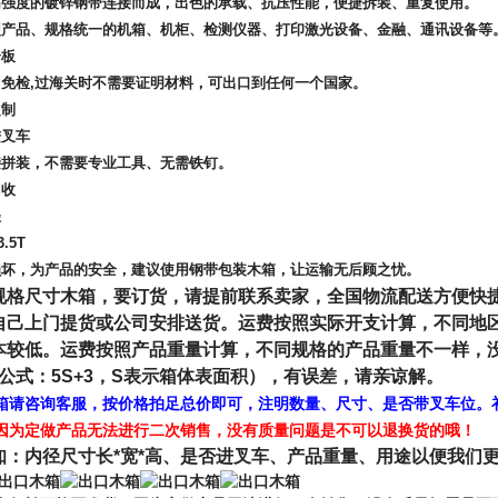
高强度的镀锌钢带连接而成，出色的承载、抗压性能，便捷拆装、重复使用。
型产品、规格统一的机箱、机柜、检测仪器、打印激光设备、金融、通讯设备等
合板
免检,
过海关时不需要证明材料，可出口到任何一个国家。
定制
进叉车
接拼装，不需要专业工具、无需铁钉。
回收
轻
.5T
损坏，为产品的安全，建议使用钢带包装木箱，让运输无后顾之忧。
格尺寸木箱，要订货，请提前联系卖家，全国物流配送方便快捷
自己上门提货或公司安排送货。运费按照实际开支计算，不同地
本较低。运费按照产品重量计算，不同规格的产品重量不一样，
公式：5S+3，S表示箱体表面积），有误差，请亲谅解。
箱请咨询客服，按价格拍足总价即可，注明数量、尺寸、是否带叉车位。
因为定做产品无法进行二次销售，没有质量问题是不可以退换货的哦！
知：内径尺寸长*宽*高、是否进叉车、产品重量、用途以便我们