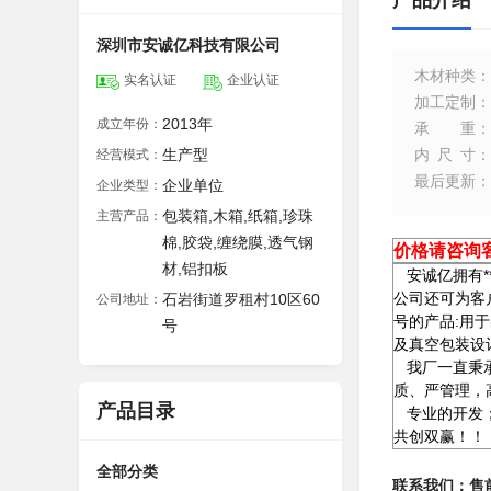
产品介绍
深圳市安诚亿科技有限公司
木材种类
：
实名认证
企业认证
加工定制
：
2013年
成立年份：
承重
：
生产型
内尺寸
：
经营模式：
最后更新
：
企业单位
企业类型：
包装箱,木箱,纸箱,珍珠
主营产品：
棉,胶袋,缠绕膜,透气钢
价格请咨询
材,铝扣板
安诚亿拥有*
公司还可为客
石岩街道罗租村10区60
公司地址：
号的产品:用
号
及真空包装设
我厂一直秉承“
质、严管理，
产品目录
专业的开发；
共创双赢！！
全部分类
联系我们：售