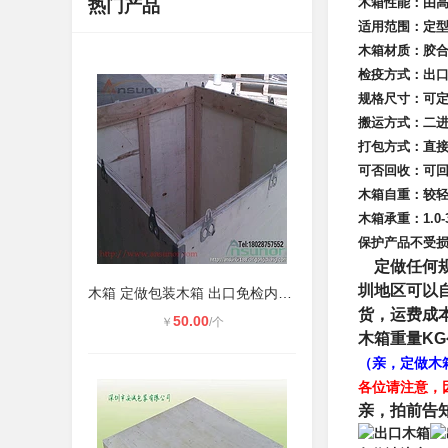
木箱性能：由
热门产品
适用范围：定
木箱材质：胶
检疫方式：出口
规格尺寸：可
搬运方式：二
打包方式：直
可否回收：可
木箱自重：较
木箱承重：1.0-3
保护产品不受
定做任何规
圳地区可以
木箱 定做包装木箱 出口免检内加强钢
货，运费成
50.00
￥
/个
木箱重量KG
（亲，定做木
各位请注意，
亲，拍前告