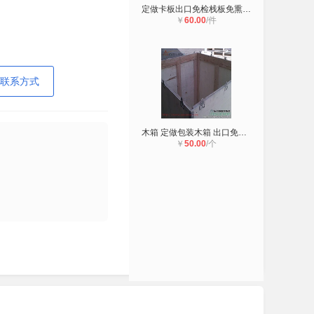
定做卡板出口免检栈板免熏蒸托盘出口
￥
60.00
/件
联系方式
木箱 定做包装木箱 出口免检内加强钢
￥
50.00
/个