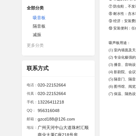
⑦ 防虫蛀，不发
全部分类
⑧ 耐水性：含水率0
吸音板
⑨ 经济：安装费
隔音板
⑩ 安装便利：
减振
吸声板用途：
更多分类
(1) 室内墙面及
(2) 专业化极
(3) 播音、音响
联系方式
(4) 影剧院、
(5) 隔音门、
020-22152664
电话：
(6) 图书馆、
020-22152664
传真：
(7) 保温、隔热
13226411218
手机：
956316048
QQ：
gzcd188@126.com
邮箱：
广州天河中山大道珠村汇顺
地址：
商业大厦C座218号房