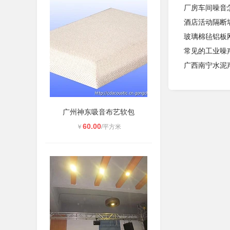
厂房车间噪音
酒店活动隔断
玻璃棉毡铝板
常见的工业噪
广西南宁水泥
广州神东吸音布艺软包
60.00
￥
/平方米