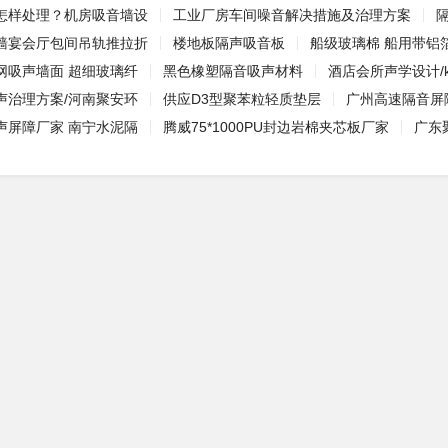
怎样处理？机房吸音墙设
工业厂房车间噪音解决措施及治理方案
墙宴会厅包间吊轨推拉折
楼地板隔声吸音板
船级玻璃棉 船用带铝
网吸声墙面 超细玻璃纤
黑色橡塑隔音吸声材料
酒店会所声学设计/k
声治理方案/河南聚安环
供应D3型聚苯粒轻质垫层
广州高速隔音屏
声屏障厂家 南宁水泥隔
腾威75*1000PU封边岩棉夹芯板厂家
广东