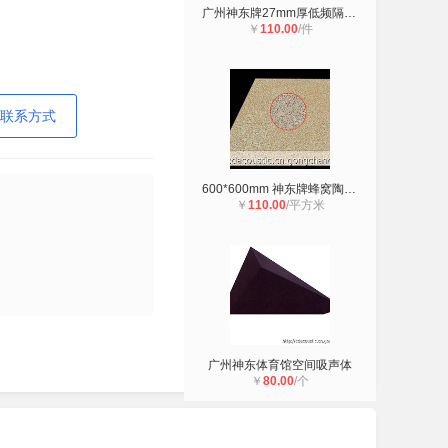
广州神东牌27mm厚低频隔音减震材料
￥
110.00
/件
联系方式
600*600mm 神东牌蜂窝陶瓷 防水防火
￥
110.00
/平方米
广州神东体育馆空间吸声体
￥
80.00
/个