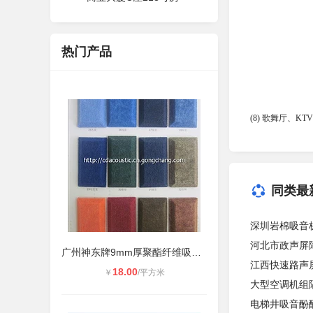
热门产品
(8) 歌舞厅、
同类最
深圳岩棉吸音
河北市政声屏
广州神东牌9mm厚聚酯纤维吸音板
江西快速路声屏
18.00
￥
/平方米
大型空调机组
电梯井吸音酚