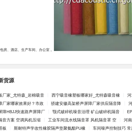
KTV包房、酒店、生产车间、办公室 。
新货源
板厂家_尤特森_岩棉吸音
西宁吸音橡塑板哪家好_尤特森吸音橡
河
障厂家哪家效果好？市政
骄建安徽高架桥声屏障厂家供应隔音降
障HBJJ快速路声屏障厂
颚式破碎机噪音治理 矿山破碎机隔音
E
隔音方案 空调风机压缩
工业车间流水线隔音罩 风机隔音罩 空
河南
醛板
斯耐特声学改性橡胶隔声垫聚氨酯PU橡
车间噪声控制技巧 