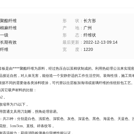
聚酯纤维
形状
：
长方形
棉麻纤维
产地
：
广州
一级
形态
：
纤维状
长期有效
最后更新
：
2022-12-13 09:14
纤维
宽度
：
1220
音板是由****聚酯纤维为原料，经过热压合以茧棉状制成的。利用热处理公法来实现
本产品接近自然，对人体无害，能创造一个安静舒适的工作生活空间。装饰性强，施工
据不同的需要做各类涂料喷涂，可代替以往层板加海绵或玻璃纤维的传统软包工艺。 该吸
板与其它吸声材料的比较：
2 。
收缩率为1%以下 。
可用普通文具用刀划断，拐角处理容易。
多：共21种：分别是白色、浅驼色、深驼色、灰色、深蓝色、黑色、海蓝色、天蓝色
纹、1cm/3cm、直线、碎条纹等 。
间耐高温能力：获得消防检测单位阻燃性能认证 。