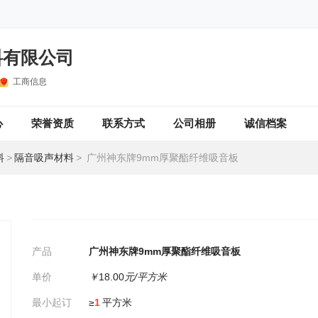
料有限公司
工商信息
心
荣誉资质
联系方式
公司相册
诚信档案
料
>
隔音吸声材料
>
广州神东牌9mm厚聚酯纤维吸音板
产品
广州神东牌9mm厚聚酯纤维吸音板
单价
￥
18.00
元/平方米
最小起订
≥
1
平方米