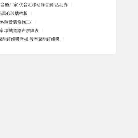
隔音舱厂家 优音汇移动静音舱 活动办
箔离心玻璃棉板
tv隔音装修施工/
障 增城道路声屏障设
聚酯纤维吸音板 教室聚酯纤维吸