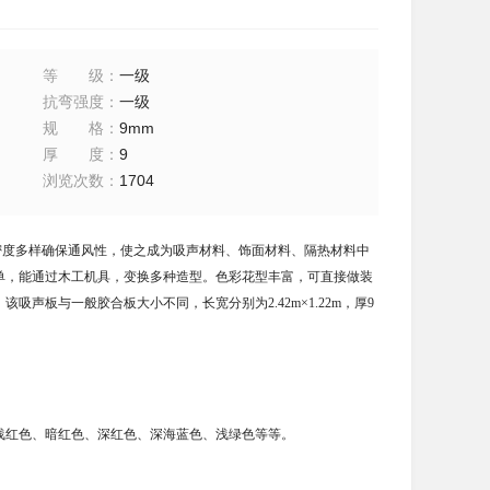
等级
：
一级
抗弯强度
：
一级
规格
：
9mm
厚度
：
9
浏览次数
：
1704
密度多样确保通风性，使之成为吸声材料、饰面材料、隔热材料中
简单，能通过木工机具，变换多种造型。色彩花型丰富，可直接做装
声板与一般胶合板大小不同，长宽分别为2.42m×1.22m，厚9
、浅红色、暗红色、深红色、深海蓝色、浅绿色等等。