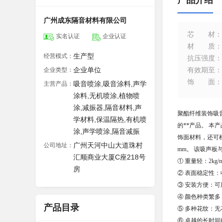
产品介绍
广州成东隔音材料有限公司
芯材
：
实名认证
企业认证
材质
：
生产型
经营模式：
抗压强度
：
企业单位
有效期至
：
企业类型：
饰面
：
吸音喷涂,吸音涂料,声学
主营产品：
涂料,无机喷涂,植物喷
涂,减振器,隔音材料,声
聚酯纤维装饰吸
学材料,保温隔热,有机喷
的**产品。 
涂,声学喷涂,隔音减振
饰面材料，还可根
广州天河中山大道珠村
公司地址：
mm。 该吸声
汇顺商业大厦C座218号
① 重量轻：2kg/m
房
② 表面稳定性：
③ 安装方便：
④ 颜色种类繁
产品目录
⑤ 多种花纹：无花
⑥ 卓越的长时