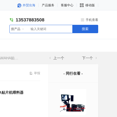
外贸出海
产品服务
客服中心
移动版
13537883508
手机查看
搜索
搜产品
贴片机喂料器
上一个
下一个
举报
- 同行在看 -
HA贴片机喂料器