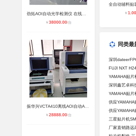
1.0
￥
劲拓AOI自动光学检测仪 在线式AOI 自
38000.00
￥
/台
同类最
深圳dateer
FUJI NXT 
YAMAHA贴片
深圳鑫艺卓科技*
YAMAHA贴片机
供应YAMAHA贴
振华兴VCTA410离线AOI自动AOI光学检
供应YAMAHA
28888.00
￥
/台
三星贴片机SM
厂家直销路远