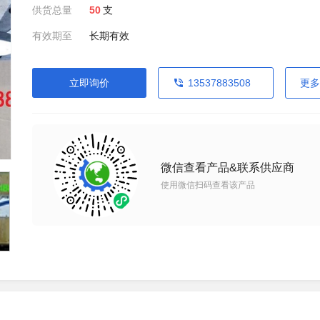
供货总量
50
支
有效期至
长期有效
立即询价
13537883508
更多
微信查看产品&联系供应商
使用微信扫码查看该产品