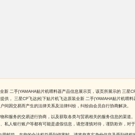
新 二手|YAMAHA贴片机喂料器产品信息展示页，该页所展示的 三星CP
供， 三星CP飞达|松下贴片机飞达原装全新 二手|YAMAHA贴片机
用户间因交易而产生的法律关系及法律纠纷，纠纷由会员自行协商解决。
货物和服务的交易进行协商，以及获取各类与贸易相关的服务信息的渠道
述、私人银行账户等都有可能是虚假信息，请您谨慎对待，谨防欺诈，对
侵权投诉的专用邮箱，在您的合法权益受到侵害时，请将您真实身份信息及受到