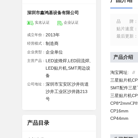
产品介绍
深圳市鑫鸿基设备有限公司
品牌
：
实名认证
企业认证
贴片速度
：
2013年
成立年份：
最后更新
：
制造商
经营模式：
企业单位
企业类型：
产品介绍
LED波烽焊,LED回流焊,
主营产品：
LED贴片机,SMT周边设
淘宝网址
: 
备
三星贴片机CP
深圳市宝安区沙井街道
公司地址：
SMT
配件三星
沙井工业区沙井路213
三星贴片机CP
号
CP8*2mm
C
CP16mm
CP44mm 
产品目录