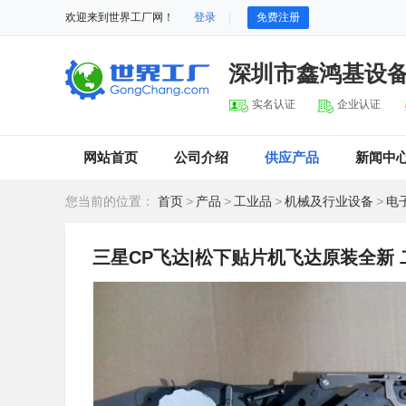
欢迎来到世界工厂网！
登录
免费注册
深圳市鑫鸿基设
实名认证
企业认证
网站首页
公司介绍
供应产品
新闻中
您当前的位置：
首页
>
产品
>
工业品
>
机械及行业设备
>
电
三星CP飞达|松下贴片机飞达原装全新 