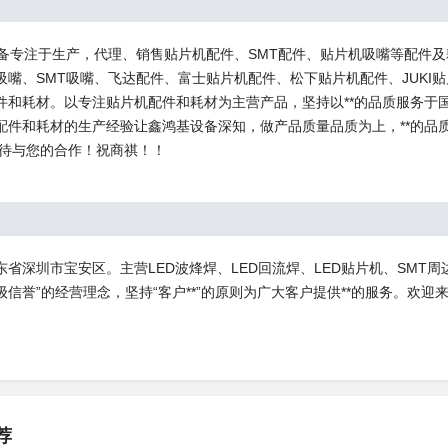
设备专注于生产，代理、销售贴片机配件、SMT配件、贴片机吸嘴等配件及
吸嘴、SMT吸嘴、飞达配件、富士贴片机配件、松下贴片机配件、JUKI
件和耗材。以专注贴片机配件和耗材为主营产品，坚持以**的品质服务于
配件和耗材的生产经验让鑫鸿基设备深知，做产品质量品质为上，**的品质就
期待与您的合作！祝商祺！！
省深圳市宝安区。主营LED波烽焊、LED回流焊、LED贴片机、SMT周
信誉”的经营理念，坚持“客户**”的原则为广大客户提供**的服务。欢迎
荐