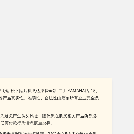
飞达|松下贴片机飞达原装全新 二手|YAMAHA贴片机
喂料器产品真实性、准确性、合法性由店铺所有企业完全负
。为避免产生购买风险，建议您在购买相关产品前务必
于任何付款行为请您慎重抉择。
侵权的初步证据发送到该邮箱，我们会在5个工作日内给您