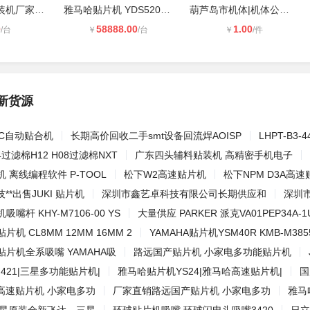
全自动辅料贴装机厂家 六头电子手机
雅马哈贴片机 YDS520 上海贴片机回收
葫芦岛市机体|机体公司 潍坊汇丰
0
58888.00
1.00
/台
￥
/台
￥
/件
新货源
FPC自动贴合机
长期高价回收二手smt设备回流焊AOISP
LHPT-B
H24过滤棉H12 H08过滤棉NXT
广东四头辅料贴装机 高精密手机电子
机 离线编程软件 P-TOOL
松下W2高速贴片机
松下NPM D3A高
*出售JUKI 贴片机
深圳市鑫艺卓科技有限公司长期供应和
深圳市
吸嘴杆 KHY-M7106-00 YS
大量供应 PARKER 派克VA01PEP34A-1
片机 CL8MM 12MM 16MM 2
YAMAHA贴片机YSM40R KMB-M3855
贴片机全系吸嘴 YAMAHA吸
路远国产贴片机 小家电多功能贴片机
421|三星多功能贴片机|
雅马哈贴片机YS24|雅马哈高速贴片机|
国
高速贴片机 小家电多功
厂家直销路远国产贴片机 小家电多功
雅马