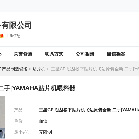
备有限公司
工商信息
心
荣誉资质
联系方式
公司相册
诚信档案
子产品制造设备
>
贴片机
>
三星CP飞达|松下贴片机飞达原装全新 二手|YAMAHA
二手|YAMAHA贴片机喂料器
产品
三星CP飞达|松下贴片机飞达原装全新 二手|YAMA
单价
面议
最小起订
无限制