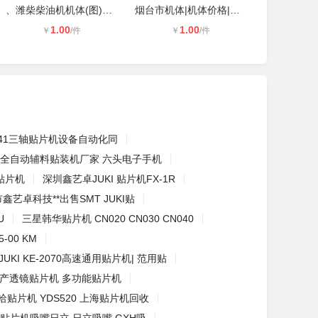
、潍柴柴油机机体(图)、**机体
烟台市机体|机体价格|机体采购|潍坊
1.00
1.00
￥
/件
￥
/件
3-441三轴贴片机设备自动化同
全自动辅料贴装机厂家 六头电子手机
速贴片机
深圳鑫艺卓JUKI 贴片机FX-1R
鑫艺卓科技**出售SMT JUKI贴
U
三星韩华贴片机 CN020 CN030 CN040
-00 KM
JUKI KE-2070高速通用贴片机| 范用贴
产透镜贴片机 多功能贴片机
哈贴片机 YDS520 上海贴片机回收