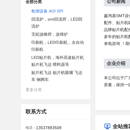
公司新闻
全部分类
检测设备 AOI SPI
鑫鸿基SMT
回流炉，smt回流焊，LED回
配件、贴片机
流炉
品牌贴片机配
无铅波峰焊，波烽炉
多年的贴片机
印刷机，LED印刷机，全自动
来电咨询 ！
印刷机
LED贴片机，海外高速贴片机
企业介绍
贴片机飞达 喂料器等
贴片机飞达 贴片机吸嘴 飞达
本公司位于广东
车 钢网车
质量，保持一级
更多分类
联系方式
全站推
13537883508
电话：