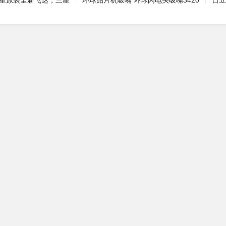
三星原装全新飞达，三星
环球贴片机吸嘴 环球闪电头吸嘴3420
日立