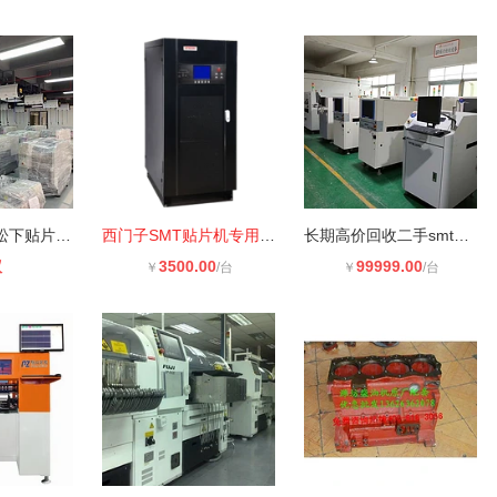
长期现货租售松下贴片机NPM-D3
西门子SMT贴片机专用工频UPS电源60k-
长期高价回收二手smt设备回流焊AOISP
议
3500.00
99999.00
￥
/台
￥
/台