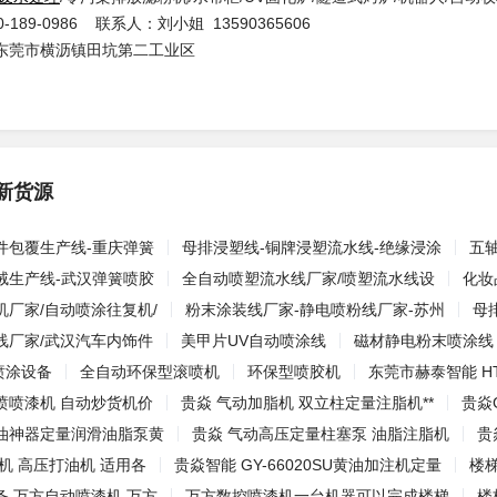
-189-0986 联系人：刘小姐 13590365606
东莞市横沥镇田坑第二工业区
新货源
件包覆生产线-重庆弹簧
母排浸塑线-铜牌浸塑流水线-绝缘浸涂
五
绒生产线-武汉弹簧喷胶
全自动喷塑流水线厂家/喷塑流水线设
化妆
机厂家/自动喷涂往复机/
粉末涂装线厂家-静电喷粉线厂家-苏州
母
线厂家/武汉汽车内饰件
美甲片UV自动喷涂线
磁材静电粉末喷涂线
动喷涂设备
全自动环保型滚喷机
环保型喷胶机
东莞市赫泰智能 HT
喷喷漆机 自动炒货机价
贵焱 气动加脂机 双立柱定量注脂机**
贵焱
油神器定量润滑油脂泵黄
贵焱 气动高压定量柱塞泵 油脂注脂机
贵
机 高压打油机 适用各
贵焱智能 GY-66020SU黄油加注机定量
楼
备 万方自动喷漆机 万方
万方数控喷漆机一台机器可以完成楼梯
楼