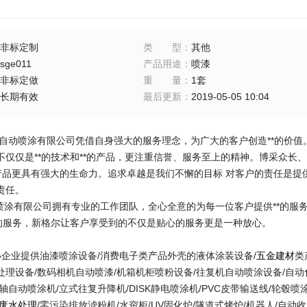
非标定制
类型
：
其他
sge011
产品用途
：
喷漆
非标定做
重量
：
1套
长期有效
最后更新
：
2019-05-05 10:04
自动喷涂有限公司凭借自身强大的服务理念，为广大的客户创造**的价值
不仅仅是**的技术和**的产品，更注重信誉、服务至上的精神。博采众长、
的产品更具有强大的生命力。追求卓越是我们不懈的目标 对客户的责任是提
责任。
涂有限公司拥有专业的工作团队，
全心全意的为每一位客户提供**的服
*的服务，新格尔让客户享受到的不仅是贴心的服务更是一种放心。
企业提供油漆喷涂设备/消费电子类产品外壳的液体涂装设备/
五金建材
类
处理设备/数码相机自动喷漆/机箱机柜喷粉设备/往复机自动喷涂设备/自
轴自动喷涂机/立式往复升降机/DISK静电喷涂机/PVC皮带输送线/轮毂喷
废水处理
/零污染排放滤粉机/水帘柜/UV固化炉/隧道式烤炉/机器人/自动