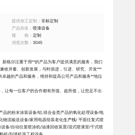
提供加工定制
：
非标定制
产品别名
：
喷漆设备
规格
：
定制
浏览次数
：
3045
。新格尔注重于用**的产品为客户提供满意的服务，我们
兼收并蓄、创新发展，与时俱进，引进、研究、开发***
供卓越的产品和服务，维持和提高公司产品和服务**地位
务，让每一位客户的合作都有所值、超所值，让您足不出
产品的粉末涂装设备/铝,镁合金类产品的氧化处理设备/电
动化物流输送设备/家用电器组装老化
生产线
/ 平面往复式喷
涂设备/自动往复喷涂机/油漆回收装置/湿式喷漆室/干式喷
收料机/刮渣机等工程设备。