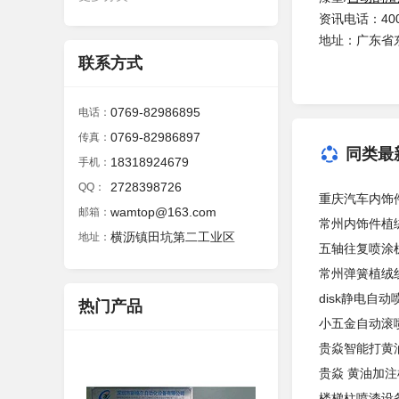
资讯电话：400
地址：广东省
联系方式
0769-82986895
电话：
0769-82986897
传真：
同类最
18318924679
手机：
2728398726
QQ：
重庆汽车内饰
wamtop@163.com
邮箱：
常州内饰件植
横沥镇田坑第二工业区
地址：
五轴往复喷涂
常州弹簧植绒
disk静电自
热门产品
小五金自动滚
贵焱智能打黄
贵焱 黄油加注
楼梯柱喷漆设