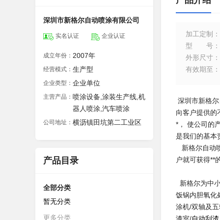
产品介绍
深圳市新格尔自动喷涂有限公司
加工定制
：
实名认证
企业认证
型号
：
2007年
成立年份：
外形尺寸
：
生产型
有效期至
：
经营模式：
企业单位
企业类型：
喷涂设备,涂装生产线,机
主营产品：
深圳市新格尔
器人喷涂,汽车喷涂
向客户提供的
横沥镇田坑第二工业区
公司地址：
*， 使公司
是我们的基本
新格尔自动喷
产品目录
户就可获得*
新格尔为中小
全部分类
饭锅内胆氧化
暂无分类
涂机/双轴及五
更多分类
漆室/
自动刮渣