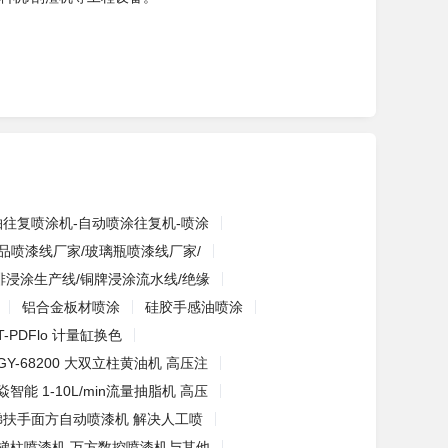
轴往复喷涂机-自动喷涂往复机-喷涂
品喷漆线厂家/玻璃瓶喷漆线厂家/
排浸涂生产线/铜牌浸涂流水线/绝缘
铝合金板材喷涂
硅胶手感油喷涂
-PDFlo 计量缸换色
GY-68200 大双立柱黄油机 高压注
焱智能 1-10L/min流量抽脂机 高压
梯扶手面方自动喷漆机 解决人工喷
梯柱喷漆机 万方数控喷漆机与其他