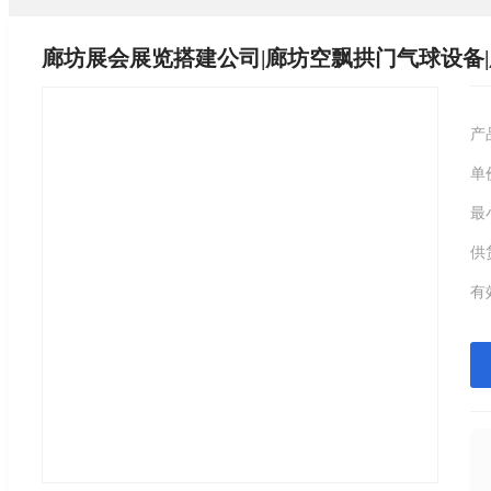
廊坊展会展览搭建公司|廊坊空飘拱门气球设备
产
单
最
供
有