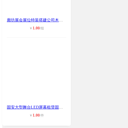
廊坊展会展位特装搭建公司木质展位展
1.00
￥
/组
固安大型舞台LED屏幕租赁固安舞台灯
1.00
￥
/件