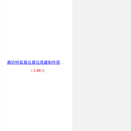
廊坊特装展台展位搭建制作搭建会议舞
1.00
￥
/座