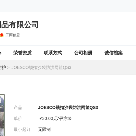
制品有限公司
工商信息
心
荣誉资质
联系方式
公司相册
诚信档案
防护
>
JOESCO锁扣沙袋防洪网筐QS3
产品
JOESCO锁扣沙袋防洪网筐QS3
单价
￥
30.00
元/平方米
最小起订
无限制