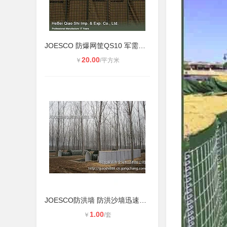
JOESCO 防爆网筐QS10 军需专用产品
20.00
￥
/平方米
JOESCO防洪墙 防洪沙墙迅速组建防洪
1.00
￥
/套