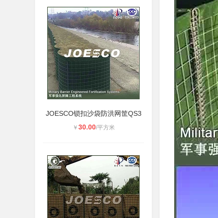
JOESCO锁扣沙袋防洪网筐QS3
30.00
￥
/平方米