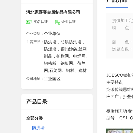
产品介绍
河北家喜客金属制品有限公司
提供加工定
实名认证
企业认证
特点
：
企业单位
企业类型：
防洪墙，防洪防汛墙，
颜色
：
主营产品：
防爆墙，锁扣沙袋,丝网
浏览次数
：
制品，护栏网、电焊网,
钢格板、钢板网、荷兰
网,石笼网、钢材、建材
JOESCO
工业园区
公司地址：
主要特点
突破传统思维
应面广；折叠
产品目录
根据施工场地
型号 QS1 QS
全部分类
防洪墙