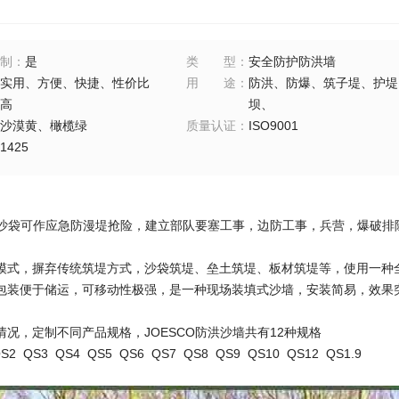
制
：
是
类型
：
安全防护防洪墙
实用、方便、快捷、性价比
用途
：
防洪、防爆、筑子堤、护堤
高
坝、
沙漠黄、橄榄绿
质量认证
：
ISO9001
1425
锁扣沙袋可作应急防漫堤抢险，建立部队要塞工事，边防工事，兵营，爆破
模式，摒弃传统筑堤方式，沙袋筑堤、垒土筑堤、板材筑堤等，使用一种
包装便于储运，可移动性极强，是一种现场装填式沙墙，安装简易，效果
情况，定制不同产品规格，JOESCO防洪沙墙共有12种规格
2 QS3 QS4 QS5 QS6 QS7 QS8 QS9 QS10 QS12 QS1.9