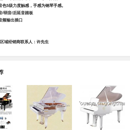
音色
5
级力度触感，手感为钢琴手感。
音
/
弱音
/
后延音踏板
音频输出插口
区域经销商
联系人：许先生
荐