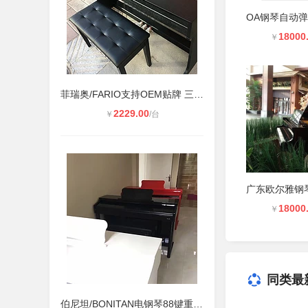
18000
￥
菲瑞奥/FARIO支持OEM贴牌 三踏板电钢
2229.00
￥
/台
18000
￥
同类最
伯尼坦/BONITAN电钢琴88键重锤智能家