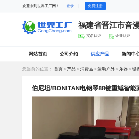
欢迎来到世界工厂网！
登录
免费注册
福建省晋江市音
实名认证
企业认证
网站首页
公司介绍
供应产品
新闻中
您当前的位置：
首页
>
产品
>
消费品
>
运动户外
>
乐器
>
键
伯尼坦/BONITAN电钢琴88键重锤智