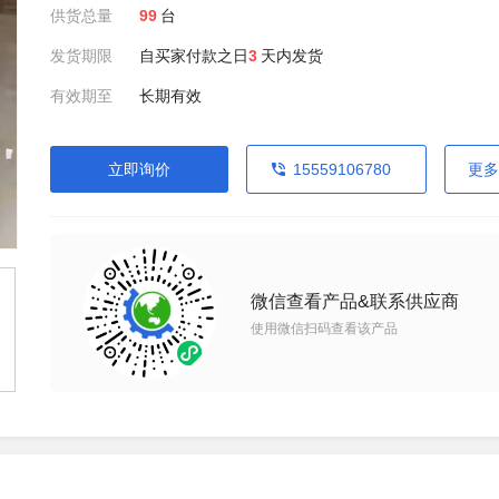
供货总量
99
台
发货期限
自买家付款之日
3
天内发货
有效期至
长期有效
立即询价
15559106780
更多
微信查看产品&联系供应商
使用微信扫码查看该产品