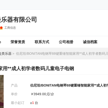
漫乐器有限公司
工商信息
心
荣誉资质
联系方式
公司相册
诚信档案
盘类乐器
>
伯尼坦/BONITAN电钢琴88键重锤智能家用**成人初学者数
能家用**成人初学者数码儿童电子电钢
产品
伯尼坦/BONITAN电钢琴88键重锤智能家用**成
单价
￥
3949.00
元/台
最小起订
≥
1
台