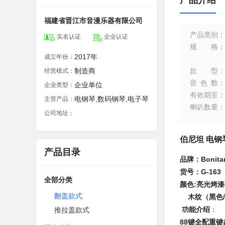
产品介绍
福建省晋江市音漫乐器有限公司
产品类别
：
实名认证
企业认证
规格
：
2017年
成立年份：
制造商
款型
：
经营模式：
音色数
：
企业单位
企业类型：
有效期至
：
电钢琴,数码钢琴,电子琴
主营产品：
喇叭数量
：
公司地址：
伯尼坦 电钢
产品目录
品牌：
Bonita
货号：
G-163
全部分类
颜色
:
亮光烤漆
翻盖款式
木纹（黑色
/
功能介绍
：
推拉盖款式
88
键全配重键