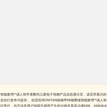
重锤智能家用**成人初学者数码儿童电子电钢产品信息展示页，该页所展示的 伯
自行发布与提供， 伯尼坦/BONITAN电钢琴88键重锤智能家用**成
保证责任，亦不涉及用户间因交易而产生的法律关系及法律纠纷，纠纷由