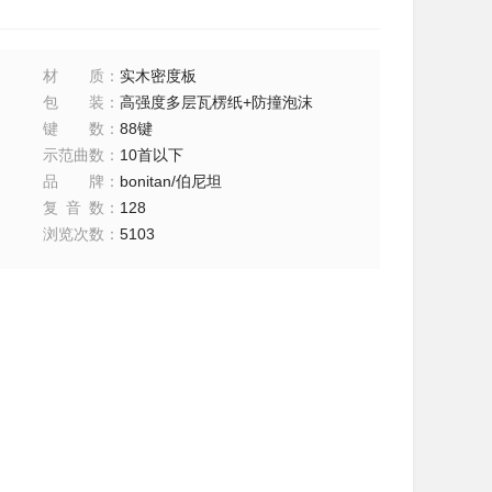
材质
：
实木密度板
包装
：
高强度多层瓦楞纸+防撞泡沫
键数
：
88键
示范曲数
：
10首以下
品牌
：
bonitan/伯尼坦
复音数
：
128
浏览次数
：
5103