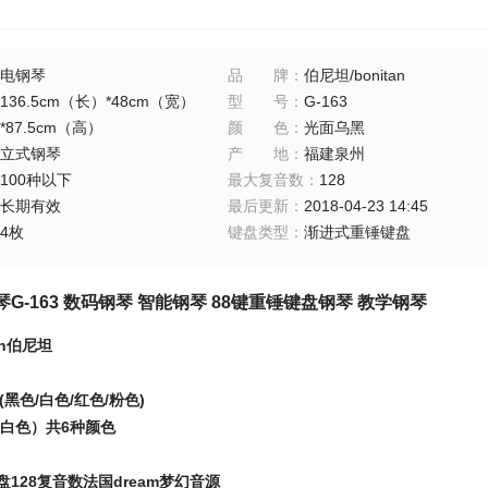
电钢琴
品牌
：
伯尼坦/bonitan
136.5cm（长）*48cm（宽）
型号
：
G-163
*87.5cm（高）
颜色
：
光面乌黑
立式钢琴
产地
：
福建泉州
100种以下
最大复音数
：
128
长期有效
最后更新
：
2018-04-23 14:45
4枚
键盘类型
：
渐进式重锤键盘
琴G-163 数码钢琴 智能钢琴 88键重锤键盘钢琴 教学钢琴
n
伯尼坦
(
黑色
/
白色/红色/粉色
)
白色）共
6
种颜色
盘
128
复音数
法国
dream
梦幻音源