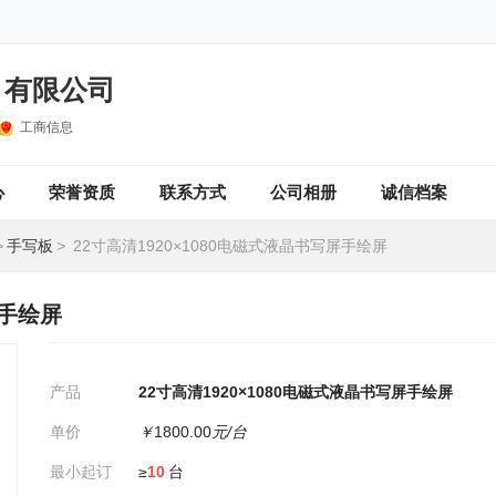
）有限公司
工商信息
心
荣誉资质
联系方式
公司相册
诚信档案
>
手写板
>
22寸高清1920×1080电磁式液晶书写屏手绘屏
屏手绘屏
产品
22寸高清1920×1080电磁式液晶书写屏手绘屏
单价
￥
1800.00
元/台
最小起订
≥
10
台