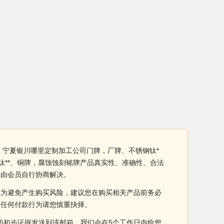
 宁夏银川哪里定制加工公司门牌，厂牌、不锈钢钛*
钛**、铜牌，腐蚀蚀刻铭牌产品真实性、准确性、合法
纷由会员自行协商解决。
。为避免产生购买风险，建议您在购买相关产品前务必
于任何付款行为请您慎重抉择。
侵权的初步证据发送到该邮箱，我们会在5个工作日内给您