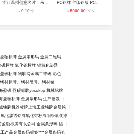
浙江温州创意名片，吊牌，标签多元化
PC铭牌 丝印铭版 PC丝印面板 PET铭版
0.10
5000.00
￥
/个
￥
/PCS
盈硕标牌 金属条形码 金属二维码
盈硕标牌 氧化铝标牌 铝氧化渗透
盈硕标牌 物联网金属二维码 彩色
钢材标牌、钢材吊牌、钢材铭
海盈硕 盈硕标牌yesokbp 机械铭牌
海盈硕标牌 金属条形码 生产批发
械铭牌机器标牌上海工业铭牌金属铭
铝氧化渗透铭牌氧化铝标牌阳极氧化渗
海盈硕标牌有限公司 金属条形码 铝
化工产品金属条码标签****金属条码仓