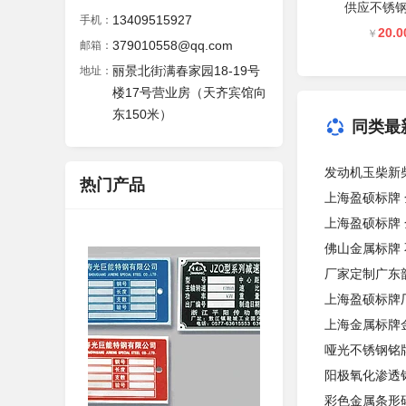
供应不锈
13409515927
手机：
20.0
￥
379010558@qq.com
邮箱：
丽景北街满春家园18-19号
地址：
楼17号营业房（天齐宾馆向
东150米）
同类最
发动机玉柴新
热门产品
上海盈硕标牌 
上海盈硕标牌
佛山金属标牌
厂家定制广东
上海盈硕标牌
上海金属标牌
哑光不锈钢铭
阳极氧化渗透
彩色金属条形