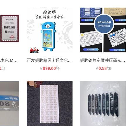
雅迎 奖牌 胡桃木色 MYWX-33 40cm*6
正发标牌校园卡通文化宣传栏系列产品
标牌铭牌定做冲压高光铝牌家具木门lo
0
999.00
0.58
/块
￥
/个
￥
/张