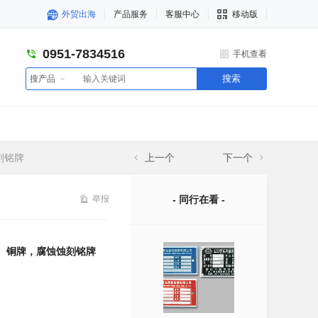
外贸出海
产品服务
客服中心
移动版
0951-7834516
手机查看
搜索
搜产品
刻铭牌
上一个
下一个
举报
- 同行在看 -
*、铜牌，腐蚀蚀刻铭牌