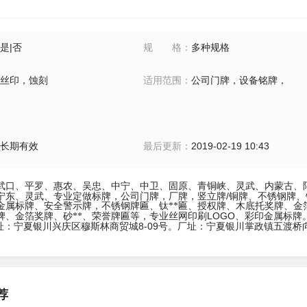
是|否
规格
：
多种规格
丝印，蚀刻
适用范围
：
公司门牌，设备铭牌，
长期有效
最后更新
：
2019-02-19 10:43
武口、平罗、惠农、吴忠、中宁、中卫、固原、青铜峡、灵武、内蒙古、
/
宁东、灵武、专业定做标牌，公司门牌，厂牌，竖立牌
铜牌、不锈钢牌、
金属标牌、安全警示牌，不锈钢牌匾、钛**匾、授权牌、木底托奖牌、金
LOGO
牌、金箔奖牌、砂**、荣誉牌匾等，专业丝网印刷
、彩印金属标牌
8-09
址：宁夏银川兴庆区穆斯林商贸城
号。厂址：宁夏银川掌政镇五渡桥
荐