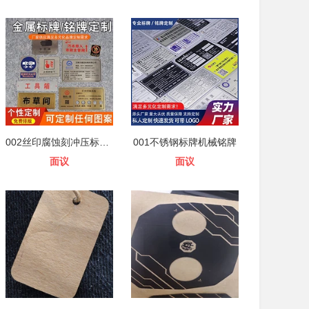
002丝印腐蚀刻冲压标识不锈钢铝牌 机
001不锈钢标牌机械铭牌
面议
面议