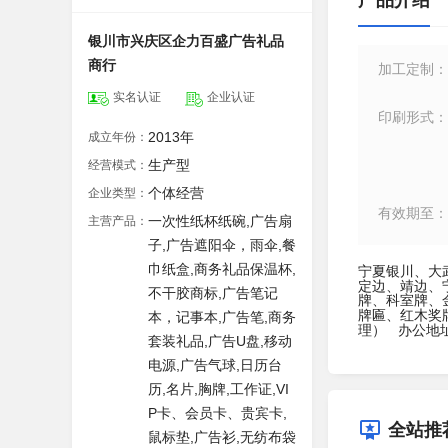
产品介绍
银川市兴庆区企力百盛广告礼品
商行
加工定制
：
实名认证
企业认证
印刷形式
：
2013年
成立年份：
生产型
经营模式：
个体经营
企业类型：
有效期至
：
一次性纸杯纸碗,广告扇
主营产品：
子,广告遮阳伞，雨伞,餐
巾纸盒,商务礼品保温杯,
宁夏银川、大
定边、靖边、
不干胶商标,广告笔记
牌、科室牌、
牌匾、红木奖
本，记事本,广告笔,商务
理）
办公地
套装礼品,广告U盘,移动
电源,广告气球,日历台
历,名片,胸牌,工作证,VI
P卡、会员卡、贵宾卡,
全站推
鼠标垫,广告衫,无纺布袋