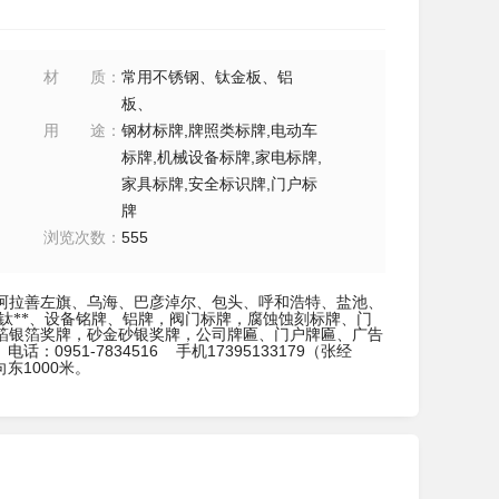
材质
：
常用不锈钢、钛金板、铝
板、
用途
：
钢材标牌,牌照类标牌,电动车
标牌,机械设备标牌,家电标牌,
家具标牌,安全标识牌,门户标
牌
浏览次数
：
555
阿拉善左旗、乌海、巴彦淖尔、包头、呼和浩特、盐池、
钛**、设备铭牌、铝牌，阀门标牌，腐蚀蚀刻标牌、门
箔银箔奖牌，砂金砂银奖牌，公司牌匾、门户牌匾、广告
0951-7834516
17395133179
。电话：
手机
（张经
1000
向东
米。