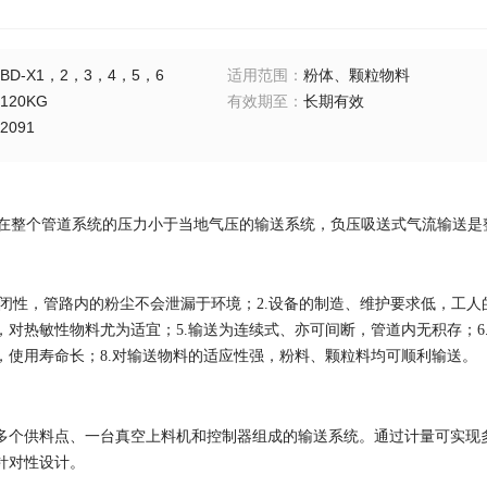
BD-X1，2，3，4，5，6
适用范围
：
粉体、颗粒物料
120KG
有效期至
：
长期有效
2091
在整个管道系统的压力小于当地气压的输送系统，负压吸送式气流输送是整
密闭性，管路内的粉尘不会泄漏于环境；2.设备的制造、维护要求低，工人的
，对热敏性物料尤为适宜；5.输送为连续式、亦可间断，管道内无积存；6
，使用寿命长；8.对输送物料的适应性强，粉料、颗粒料均可顺利输送。
多个供料点、一台真空上料机和控制器组成的输送系统。通过计量可实现
针对性设计。