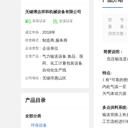
产品介绍
无锡博达祥和机械设备有限公司
型号
：
实名认证
企业认证
重量
：
2018年
成立年份：
浏览次数
：
制造商,服务商
经营模式：
企业单位
企业类型：
简要说明：
气力输送设备,食品、医
主营产品：
负压输送是
药、化工计量包装设备,
自动化生产线
特点
:
无锡市惠山区
公司地址：
1.有*可靠的
内处气温一至
为气体动力源
产品目录
多点供料系统
:
输送管路上有
全部分类
工艺流程进行
环保设备