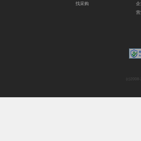
找采购
企
营
(c)2008