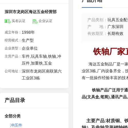
产品介绍
深圳市龙岗区海达五金经营部
产品类别
：
玩具五金配
实名认证
企业认证
产地
：
广东深圳
1998年
成立年份：
有效期至
：
长期有效
生产型
经营模式：
企业单位
企业类型：
铁轴厂家直
车件,玩具车轴,铁轴,冲
主营产品：
压件,加重铁,五金
海达五金制品厂是一家专
业区3栋,厂内设备齐全，
深圳市龙岗区南联第六
公司地址：
有一批操作经验丰富的技
工业区3栋
铁轴
产品广泛用于通
品(文具盒,笔筒),通讯产
产品目录
全部分类
主要产品:材质铜、
冲压件
轴）及曲轴异形销轴销