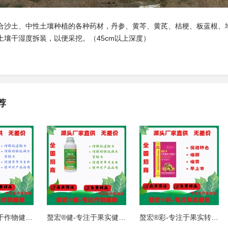
合沙土、中性土壤种植的各种药材，丹参、黄芩、黄芪、桔梗、板蓝根、
土壤干湿度拆装，以便采挖。（45cm以上深度）
荐
螯宏®优 专注于作物健康，整个生育
螯宏®健-专注于果实健康，适用于作
螯宏®彩-专注于果实转色 ，通过营养