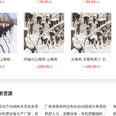
0
78.00
85.00
/瓶
￥
/瓶
￥
/袋
阿穆尔山葡萄 山葡萄苗 阿穆尔山葡萄
阿穆尔山葡萄 山葡萄汁 阿穆尔山葡萄
冰葡萄 冰葡萄果汁 北冰红葡萄汁 鸭
0
288.00
188.00
/棵
￥
/盒
￥
/桶
新货源
耳自产自销粉木耳批发零
厂家来图来样定制全自动固液分离系统
有机肥设备生产厂家，有
鹤壁人元，发酵设备，有机肥翻抛机，