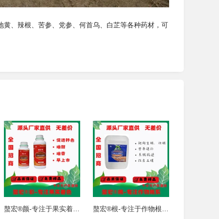
地黄、辣根、苦参、党参、何首乌、白芷等各种药材，可
螯宏®颜-专注于果实着色 营养转色
螯宏®根-专注于作物根系 靶向氨基酸