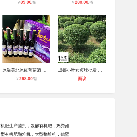
85.00
280.00
￥
/瓶
￥
/桶
冰溢美北冰红葡萄酒 冰溢美葡萄酒 长
成都小叶女贞球批发 市政工程绿化苗
298.00
面议
￥
/箱
有机肥生产菌剂，发酵有机肥，鸡粪如
新型有机肥翻堆机，大型翻堆机，鹤壁