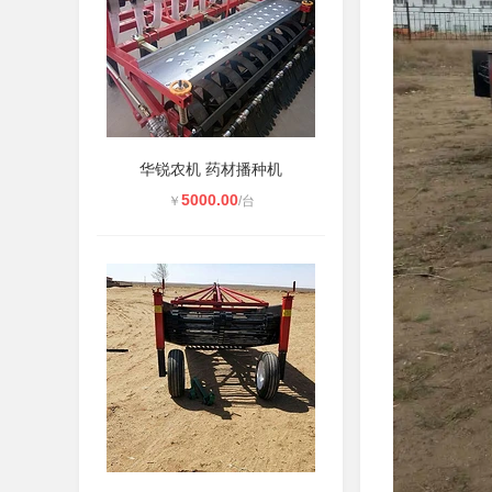
华锐农机 药材播种机
5000.00
￥
/台