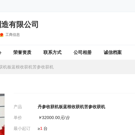
制造有限公司
工商信息
心
荣誉资质
联系方式
公司相册
诚信档案
获机板蓝根收获机苦参收获机
产品
丹参收获机板蓝根收获机苦参收获机
单价
￥
32000.00
元/台
最小起订
≥
1
台