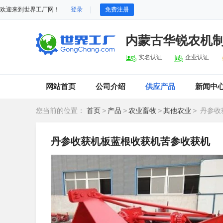
欢迎来到世界工厂网！
登录
免费注册
内蒙古华锐农机
实名认证
企业认证
网站首页
公司介绍
供应产品
新闻中
您当前的位置：
首页
>
产品
>
农业畜牧
>
其他农业
>
丹参收
丹参收获机板蓝根收获机苦参收获机