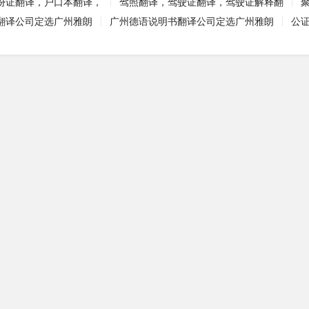
份证翻译，户口本翻译，
驾照翻译，驾驶证翻译，驾驶证解释翻
翻译公司定选广州雅朗
广州德语说明书翻译公司定选广州雅朗
公