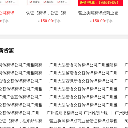
中山正规翻译公司翻译盖章，中文翻译
认证书翻译，公证书翻译，往来邮件翻
营业执照翻译或商业登记证翻译或章程
0
150.00
150.00
/千字
￥
/千字
￥
/千字
新货源
同传翻译公司广州雅朗翻
广州大型德语同传翻译公司广州雅朗翻
同传翻译公司广州雅朗翻
广州大型越南语交替传译翻译公司广州
伯语交替传译翻译公司广
广州大型西班牙语交替传译翻译公司广
交替传译翻译公司广州雅
广州大型德语交替传译翻译公司广州雅
广州广告宣传翻译公司广
广州大型德语交替传译翻译公司广州雅
交替传译翻译公司广州雅
广州大型法语交替传译翻译公司广州雅
交替传译翻译公司 广州
广州说明书翻译公司 广州雅朗 **服
广州天
公证书翻译，往来邮件翻
营业执照翻译或商业登记证翻译或章程