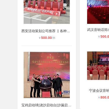
西安活动策划公司推荐 ▏各种启动道
500.
￥
500.00
￥
/米
宁波会议音
800.
￥
宝鸡启动球|浇沙启动台|沙漏启动台|