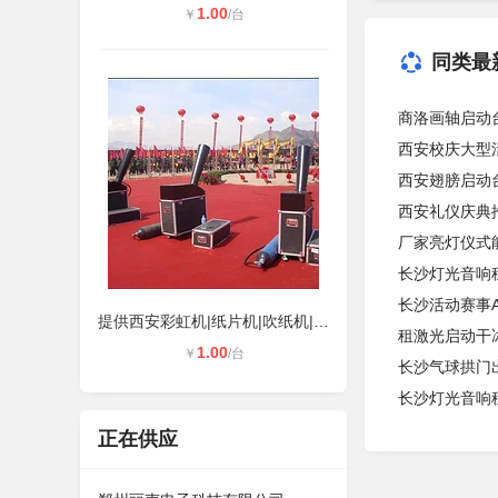
1.00
￥
/台
同类最
商洛画轴启动台
西安校庆大型
西安翅膀启动
西安礼仪庆典
厂家亮灯仪式
长沙灯光音响
长沙活动赛事A
提供西安彩虹机|纸片机|吹纸机|烘托
租激光启动干
1.00
￥
/台
长沙气球拱门
长沙灯光音响租
正在供应