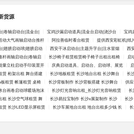
新货源
|卷轴启动台|流金台|
宝鸡沙漏启动道具|流金台启动|浇沙台
宝鸡
活动大气画轴启动台推杆
阿拉善临时看台租赁
提供西安彩虹机|纸片
台|翅膀启动球|翅膀启动
西安干冰启动台|主题升字台|注水冒烟
西
推杆画轴启动台|卷轴启
长沙椅子租赁租赁椅子椅子出租出租椅
启
能量立柱启动手印装置开
庆典启动道具、启动台、启动球、展览
租赁 桁架出租 舞台搭建
长沙地板租赁 长沙地台出租 长沙舞台
长
板租赁 帐篷租赁 桌椅
长沙背板制作 长沙背板搭建 长沙舞台
供应
冰台画卷启动球暖场泡沫
长沙灯光音响出租_长沙灯光音响租赁
长
出租 长沙空气球租赁 舞
长沙易拉宝制作 长沙x展架制作 长沙
长沙
赁 长沙LED显示屏租赁
长沙车展地台出租 地台出租多少钱 长
长