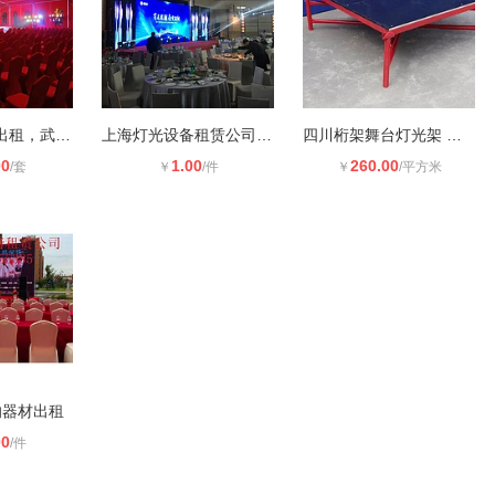
武汉音响话筒出租，武汉**音响设备
上海灯光设备租赁公司 上海偶点文化
四川桁架舞台灯光架 成都舞台灯光架
00
1.00
260.00
/套
￥
/件
￥
/平方米
响器材出租
00
/件