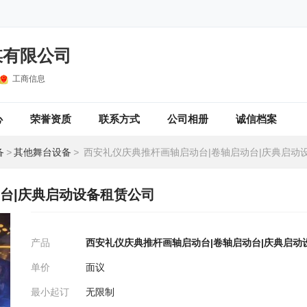
媒有限公司
工商信息
心
荣誉资质
联系方式
公司相册
诚信档案
备
>
其他舞台设备
>
西安礼仪庆典推杆画轴启动台|卷轴启动台|庆典启动
台|庆典启动设备租赁公司
产品
西安礼仪庆典推杆画轴启动台|卷轴启动台|庆典启动
单价
面议
最小起订
无限制