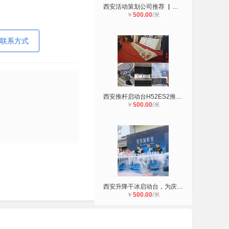
西安活动策划公司推荐 ▏各种启动道
￥
500.00
/米
联系方式
西安推杆启动台H52ES2推杆卷轴推杆鎏
￥
500.00
/米
西安升降干冰启动台，为庆典注入神秘
￥
500.00
/米