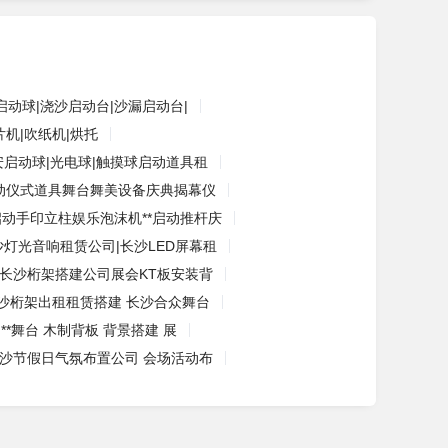
启动球|浇沙启动台|沙漏启动台|
机|吹纸机|烘托
安启动球|光电球|触摸球启动道具租
动仪式道具舞台舞美设备庆典揭幕仪
启动手印立柱娱乐泡沫机**启动推杆庆
沙灯光音响租赁公司|长沙LED屏幕租
长沙桁架搭建公司展会KT板安装背
沙桁架出租租赁搭建 长沙合众舞台
 **舞台 木制背板 背景搭建 展
沙节假日气氛布置公司 会场活动布