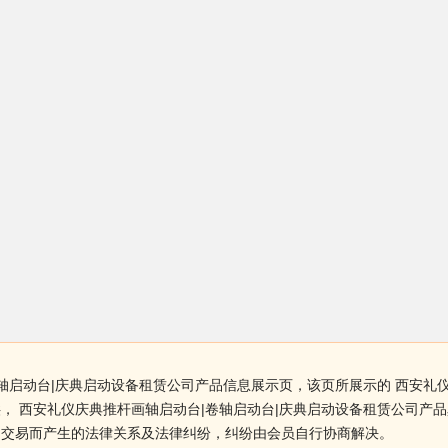
轴启动台|庆典启动设备租赁公司产品信息展示页，该页所展示的 西安礼
， 西安礼仪庆典推杆画轴启动台|卷轴启动台|庆典启动设备租赁公司产
因交易而产生的法律关系及法律纠纷，纠纷由会员自行协商解决。