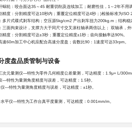
杆蜗轮：咬合面达35～45 耐重切削及连续加工；耐磨性佳，1～2年不用
精度：分割精度可达10秒内；重覆定位精度可达4秒；)检验标准为ISO 2
多片式碟式剎车结构；空压源5kg/cm2 产出剎车扭力200kg.m；结
：三面拘束设计，支撑力大于同尺寸交叉滚柱轴承两倍以上； 双轴承，
割精度：分割精度可达±3秒；重覆定位精度±1秒；齿向接触率达90%。
速60m加工中心机应配合高速分度盘；齿数比90：1速度可达33rpm。
分度盘品质管制与设备
次元量测仪—特性为零件几何精度公差量测，可达精度：1.9μ+ L/300m
仪—特性为量测角度精度与误差，可达精度：1.5秒。
视准仪—特性为量测角度精度与误差，可达精度：±1秒。
电子水平仪—特性为工作台真平度量测，可达精度：0.001mm/m。