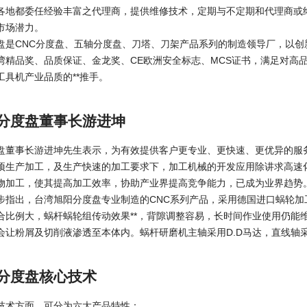
各地都委任经验丰富之代理商，提供维修技术，定期与不定期和代理商或
市场潜力。
盘是CNC分度盘、五轴分度盘、刀塔、刀架产品系列的制造领导厂，以
湾精品奖、品质保证、金龙奖、CE欧洲安全标志、MCS证书，满足对高
工具机产业品质的**推手。
分度盘董事长游进坤
盘董事长游进坤先生表示，为有效提供客户更专业、更快速、更优异的服务
项生产加工，及生产快速的加工要求下，加工机械的开发应用除讲求高速
物加工，使其提高加工效率，协助产业界提高竞争能力，已成为业界趋势
步指出，台湾旭阳分度盘专业制造的CNC系列产品，采用德国进口蜗轮
合比例大，蜗杆蜗轮组传动效果**，背隙调整容易，长时间作业使用仍能
会让粉屑及切削液渗透至本体内。蜗杆研磨机主轴采用D.D马达，直线轴采
分度盘核心技术
技术方面，可分为六大产品特性：