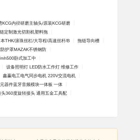
湾KCG内径研磨主轴头/原装KCG研磨
链定制激光切割机塑料拖
本THK/滚珠丝杠/大导程/高速丝杆/B
拖链导向槽
防护罩MAZAK不锈钢防
fmh500卧式加工中
设备照明灯 LED防水工作灯 维修工作
鑫赢电工电气同步电机 220V交流电机
元器件蓝牙音频模块一体板 一体
转头360度旋转接头 通用五金工具配