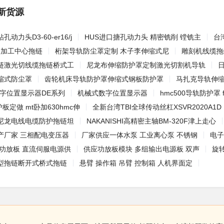
新货源
动力头D3-60-er16/j
HUS进口搪孔动力头 精密铣削 镗铣主
台
强力加工中心拖链
桁架导轨防尘罩定制 木子李伸缩式尼
雕刻机线缆拖
链激光切线缆拖链桥式工
尼龙布伸缩防护罩定制激光切割机导轨
日
缩式防尘罩
齿轮机床导轨防护罩伸缩式钢板防护罩
马扎克导轨伸缩
数字位置显示器DE系列
机械式数字位置显示器
hmc500导轨防护罩 
护板定做 mt卧加630hmc伸
全新台湾TBI全球传动丝杠XSVR2020A1D
尼龙电线电缆防护拖链坦
NAKANISHI高精密主轴BM-320F津上走心
产厂家 三相配电变压器
厂家供应一体水泵 工业离心泵 不锈钢
电子
率功放板 直流伺服电源供
供应功放板模块 多组输出电源板 双声
旋
型拖链断开式桥式拖链
悬臂 操作箱 吊臂 控制箱 人机界面定