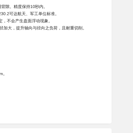
调背隙。精度保持10秒内。
30.2可达航天、军工单位标准。
构稳定，不会产生盘面浮动现象。
外径加大，提升轴向与径向之负荷，且耐重切削。
m。