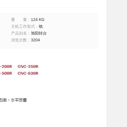
重量
：
124 KG
主机工作形式
：
铣
产品别名
：
旭阳转台
浏览次数
：
3204