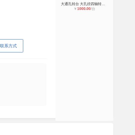
大通孔转台 大孔径四轴转台 台湾255
￥
1000.00
/台
联系方式