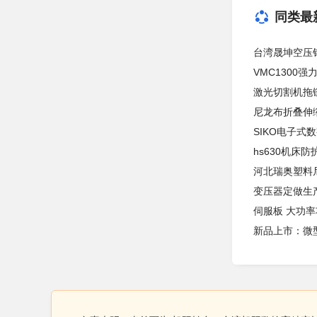
同类最
台湾晟坤空压钻孔
VMC1300
激光切割机拖
尼龙布折叠伸
SIKO电子式
hs630机床防
河北瑞奥塑料
变压器定做生
伺服板 大功
新品上市：微