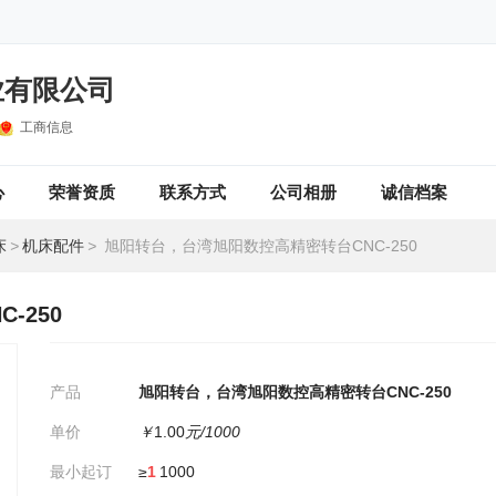
业有限公司
工商信息
心
荣誉资质
联系方式
公司相册
诚信档案
床
>
机床配件
>
旭阳转台，台湾旭阳数控高精密转台CNC-250
-250
产品
旭阳转台，台湾旭阳数控高精密转台CNC-250
单价
￥
1.00
元/1000
最小起订
≥
1
1000