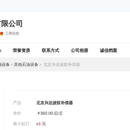
有限公司
工商信息
心
荣誉资质
联系方式
公司相册
诚信档案
油设备
>
其他石油设备
>
北京兴达波纹补偿器
产品
北京兴达波纹补偿器
单价
￥
360.00
元/元
最小起订
≥
1
元