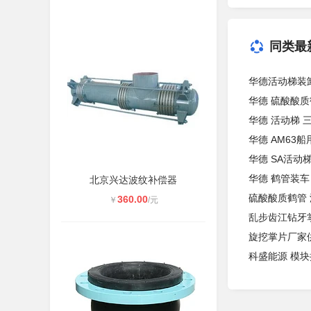
同类最
华德活动梯装
华德 硫酸酸质
华德 活动梯 
华德 AM63
华德 SA活动
华德 鹤管装车
北京兴达波纹补偿器
硫酸酸质鹤管
360.00
￥
/元
乱步齿江钻牙掌
旋挖掌片厂家供
科盛能源 模