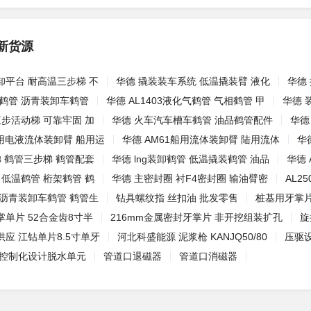
新货源
卸平台 耐高温三步梯 不
华德 撬装装车系统 低温撬装臂 液化
华德
鹤管 沥青装卸车鹤管
华德 AL1403液化气鹤管 气相鹤管 甲
华德 
三步活动梯 可靠牢固 加
华德 火车汽车槽车鹤管 油品鹤管配件
华德
船用电液流体装卸臂 船用运
华德 AM61船用流体装卸臂 陆用流体
华
梯 鹤管三步梯 鹤管配套
华德 lng装卸鹤管 低温撬装鹤管 油品
华德 
 低温鹤管 桁架鹤管 鹤
华德 主密封圈 衬F4密封圈 输油臂密
AL2
 沥青装卸车鹤管 鹤管生
钻具螺纹指 丝扣油 批发零售
桩基用牙掌片
单片 52合金齿8寸半
216mm金属密封牙掌片 非开挖组装扩孔
旋
应 江钻单片8.5寸单牙
河北科盛能源 泥浆枪 KANJQ50/80
压驱
块控制化设计脱水单元
管道口退磁器
管道口消磁器