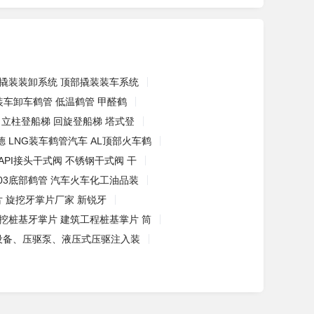
 撬装装卸系统 顶部撬装装车系统
装车卸车鹤管 低温鹤管 甲醛鹤
 立柱登船梯 回旋登船梯 塔式登
德 LNG装车鹤管汽车 AL顶部火车鹤
API接头干式阀 不锈钢干式阀 干
503底部鹤管 汽车火车化工油品装
 旋挖牙掌片厂家 新锐牙
挖桩基牙掌片 建筑工程桩基掌片 筒
设备、压驱泵、液压式压驱注入装