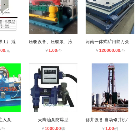
一体式油罐世界工厂撬装加油装置报价
压驱设备、压驱泵、液压式压驱注入装
河南一体式矿用筛万众机械筛分厂家供
.00
1.00
120000.00
/元
￥
/台
￥
/台
油田液压调剖注入泵,调剖堵水泵,液压
天鹰油泵防爆型
修井设备 自动修井机/自动化控制系统
0
1000.00
1.00
/台
￥
/套
￥
/件