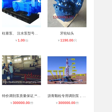
柱塞泵、 注水泵型号齐全 、二氧化碳
牙轮钻头
1.00
1190.00
￥
/台
￥
/只
特价调剖泵质量保证,***在线采购批发
沥青颗粒专用调剖泵，沥青颗粒调剖,
300000.00
300000.00
￥
/件
￥
/件