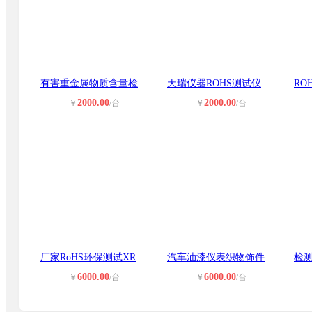
有害重金属物质含量检测光谱仪 无铅
天瑞仪器ROHS测试仪EDX1800B/1800EX
2000.00
2000.00
￥
/台
￥
/台
厂家RoHS环保测试XRF分析有害物质分
汽车油漆仪表织物饰件重金属有害元素
6000.00
6000.00
￥
/台
￥
/台