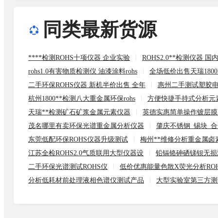
同类最新货源
****检测ROHS十项仪器 企业实验
ROHS2.0**检测仪器 
rohs1.0有害物质检测仪 油漆涂料rohs
全场低价出售天瑞180
二手环保ROHS仪器 新机半价出售 全年
惠州二手测试塑胶电
杭州1800**检测八大重金属环保rohs
方便快捷手持式分析元
天瑞**检测矿石矿浆金属元素仪器
英德实惠简单操作镀层膜
茂名哪里有卖环保光谱重金属分析仪器
肇庆不锈钢_锡块_合
东莞低配环保ROHS仪器升级测试
梅州**维修分析重金属卤
江苏全检ROHS2.0气质联用大型仪器设
铅镉铬砷硒锑钡无损
二手环保光谱测试ROHS仪
低价优惠能量色散X荧光分析RO
分析低耗材前处理液相色谱仪测试产品
大型实验室第三方测