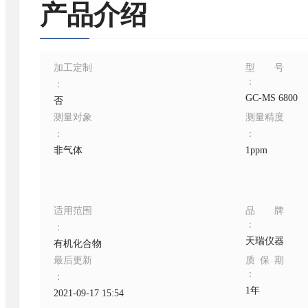
产品介绍
加工定制
型号
：
：
GC-MS 6800
否
测量对象
测量精度
：
：
非气体
1ppm
适用范围
品牌
：
：
天瑞仪器
有机化合物
最后更新
质保期
：
：
1年
2021-09-17 15:54