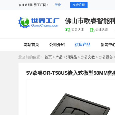
欢迎来到世界工厂网！
登录
免费注册
佛山市欧睿智能
实名认证
企业认证
网站首页
公司介绍
供应产品
新闻中
您当前的位置：
首页
>
产品
>
消费品
>
办公文教
>
办公设备
5V欧睿OR-T58US嵌入式微型58MM