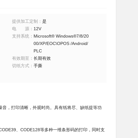
提供加工定制
：
是
电源
：
12V
支持系统
：
Microsoft® Windows®7/8/20
00/XP/EOC\OPOS /Android/
PLC
有效期至
：
长期有效
切纸方式
：
手撕
低噪音，打印清晰，外观时尚。具有纸将尽、缺纸提等功
、CODE39、CODE128等多种一维条形码的打印，同时支