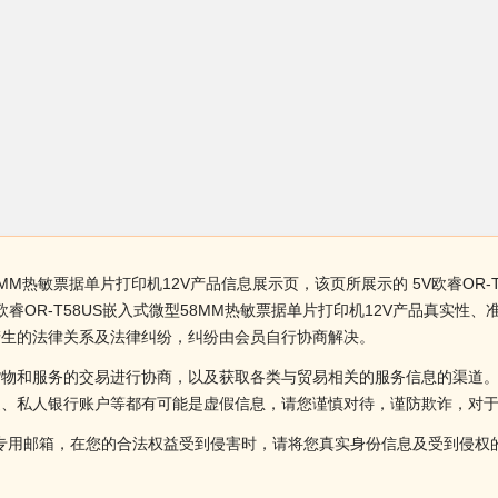
8MM热敏票据单片打印机12V产品信息展示页，该页所展示的 5V欧睿OR-
睿OR-T58US嵌入式微型58MM热敏票据单片打印机12V产品真实
产生的法律关系及法律纠纷，纠纷由会员自行协商解决。
货物和服务的交易进行协商，以及获取各类与贸易相关的服务信息的渠道
述、私人银行账户等都有可能是虚假信息，请您谨慎对待，谨防欺诈，对
侵权投诉的专用邮箱，在您的合法权益受到侵害时，请将您真实身份信息及受到