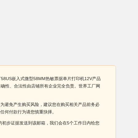
T58US嵌入式微型58MM热敏票据单片打印机12V产品
性、准确性、合法性由店铺所有企业完全负责。世界工厂网
。为避免产生购买风险，建议您在购买相关产品前务必
于任何付款行为请您慎重抉择。
侵权的初步证据发送到该邮箱，我们会在5个工作日内给您