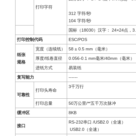
打印字符
312 字符/秒
104 字符/秒
国标（18030）汉字： 24×24点，3.0
打印控制代码
ESC/POS
宽度（连续纸）
58 ± 0.5 mm（毫米）
纸张
厚度/纸卷直径
0.056-0.1 mm毫米/40mm（毫米）
规格
进纸方式
易装纸
复写能力
------
3千万行
打印头寿命
可靠性
打印总量
50万公里/**五千万次脉冲
缓冲区
8KB
RS-232串口 /USB2.0（全速）
接口
USB2.0（全速）