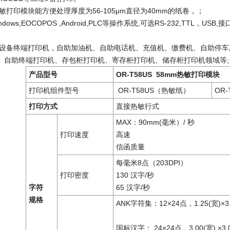
S 热敏打印模块能方便处理厚度为56-105μm直径为40mm的纸卷，；
ows,EOCOPOS ,Android,PLC等操作系统,可选RS-232,TTL，USB,接口
设备终端打印机，自助加油机、自助电话机、充值机、缴费机、自助停车
、自助终端打印机、存包柜打印机、寄存柜打印机、储存柜打印机领域等;
产品型号
OR-T58US 58mm热敏打印模块
打印机组件型号
OR-T58US（热敏纸）
OR
打印方式
直接热敏行式
MAX：90mm(毫米）/ 秒
打印速度
高速
信函质量
每毫米8点（203DPI）
打印密度
130 汉字/秒
字符
65 汉字/秒
规格
ANK字符集：12×24点，1.25(宽)×3
国标汉字： 24×24点，3.00(宽) ×3.