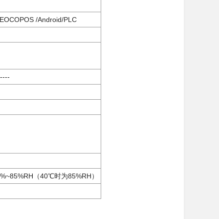
P/EOCOPOS /Android/PLC
）
-
%~85%RH（40℃时为85%RH）