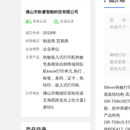
产品介绍
佛山市欧睿智能科技有限公司
型号
：
实名认证
企业认证
外形尺寸
：
2018年
成立年份：
制造商,贸易商
经营模式：
企业单位
企业类型：
网络打印
：
热敏嵌入式打印机热敏
主营产品：
最后更新
：
凭条模块自助终端排队
装纸方式
：
机kisok打印单元,热打，
标签，条码，证卡，热
转印，嵌入式打印机
58mm热敏打印
佛山市顺德区容桂街道
公司地址：
易装纸结构 高
文海西路龙光上街大厦1
OR-T58
座501
能，软件和硬
产品特色
OR-T58U
产品目录
持PDF417,