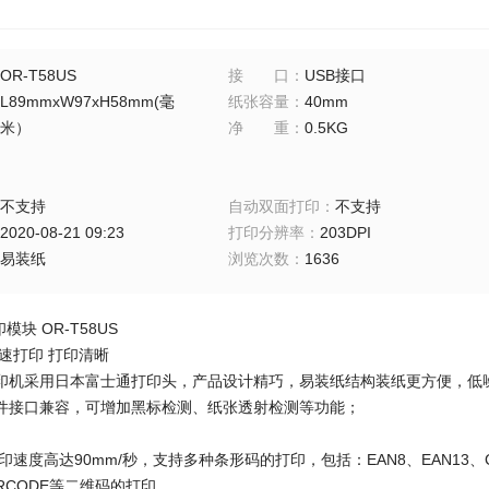
OR-T58US
接口
：
USB接口
L89mmxW97xH58mm(毫
纸张容量
：
40mm
米）
净重
：
0.5KG
不支持
自动双面打印
：
不支持
2020-08-21 09:23
打印分辨率
：
203DPI
易装纸
浏览次数
：
1636
模块 OR-T58US
速打印 打印清晰
US打印机采用日本富士通打印头，产品设计精巧，易装纸结构装纸更方便，
件接口兼容，可增加黑标检测、纸张透射检测等功能；
S 打印速度高达90mm/秒，支持多种条形码的打印，包括：EAN8、EAN13
 QRCODE等二维码的打印。