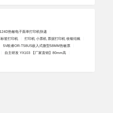
1124D热敏电子面单打印机快递
面标签打印机
打印机 小票机 票据打印机 收银结账
5V欧睿OR-T58US嵌入式微型58MM热敏票
自主研发 YX103 【厂家直销】80mm高