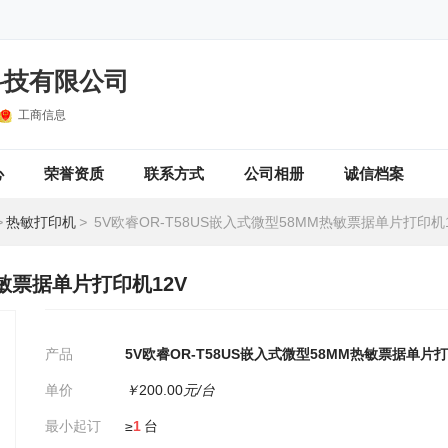
科技有限公司
工商信息
心
荣誉资质
联系方式
公司相册
诚信档案
>
热敏打印机
>
5V欧睿OR-T58US嵌入式微型58MM热敏票据单片打印机1
热敏票据单片打印机12V
产品
5V欧睿OR-T58US嵌入式微型58MM热敏票据单片打
单价
￥
200.00
元/台
最小起订
≥
1
台