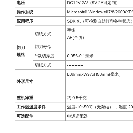
电压
DC12V-2A/（9V-2A可定制）
操作系统
Microsoft® Windows®7/8/2000/X
应用程序
SDK 包（可检测自助打印各种状态
手撕
切纸方式
AF(全切）
切刀寿命
---------
切刀
规格
**裁切厚度
0.056-0.1毫米
切纸方式
-----------
L89mmxW97xH58mm(毫米）
外形尺寸
整机净重
约 0.5千克
工作温湿度条件
温度-10~50℃（无凝结） ，湿度 20
可选配件
电源适配器