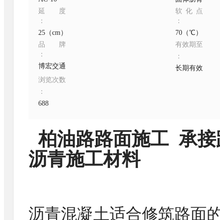
延度
软化点
：
：
25（cm）
70（℃）
品牌
有效期至
：
：
博宏交通
长期有效
浏览次数
：
688
柏油路路面施工 承接
沥青施工材料
沥青混凝土适合修筑路面