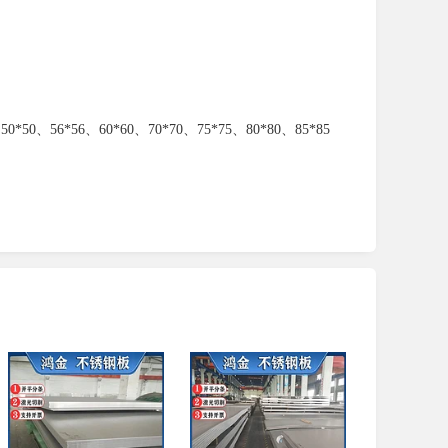
0*50、56*56、60*60、70*70、75*75、80*80、85*85