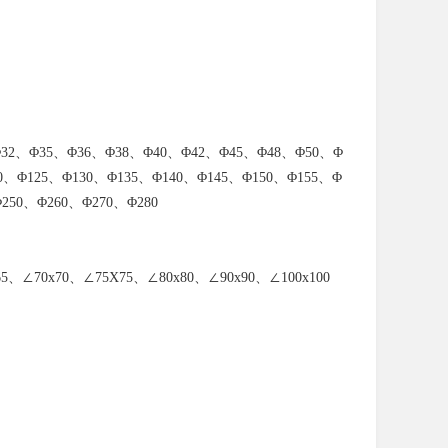
32、Φ35、Φ36、Φ38、Φ40、Φ42、Φ45、Φ48、Φ50、Φ
0、Φ125、Φ130、Φ135、Φ140、Φ145、Φ150、Φ155、Φ
250、Φ260、Φ270、Φ280
65、∠70
x70、∠75X75、∠80
x80、∠90
x90、∠100
x100