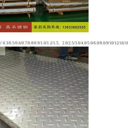
3/0.5/0.6/0.7/0.8/0.9/1.0/1.2/1.5、2.0/2.5/3.0/4.0/5.0/6.0/8.0/9/10/12/16/