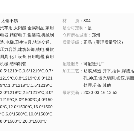
：
太钢不锈
材质
：
304
汽车用,太阳能,金属制品,家用
是否可定制
：
是
电器,精密电子,集装箱,机械制
仓库所在城市
：
郑州
造,电梯,卫生洁具,轨道交通,
质量等级
：
正品（受理质量异议）
压力容器,建筑装饰,核电,餐饮
厨具,化工设备,日用电器,食用
机械,结构制管
配送服务
：
可配送到厂
0.5*1219*C,0.6*1219*C,0.7*
加工工艺
：
贴膜,铸造,开平,拉伸,焊接,
1219*C,0.8*1219*C,0.9*121
孔,冲压,激光切割,锻压,表
9*C,1.0*1219*C,1.5*1219*C,
处理,分条,其他
2.0*1219*C,2.5*1219*C,3.0*
最后更新
：
2020-03-16 13:53
1219*C,5.0*1500*C,4.0*150
0*C,12.0*1500*C,16.0*1500
*C,6.0*1500*C,10.0*1500*C,
8.0*1500*C,20.0*1500*C