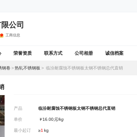
有限公司
工商信息
心
荣誉资质
联系方式
公司相册
诚信档案
锈钢卷
>
热轧不锈钢板
>
临汾耐腐蚀不锈钢板太钢不锈钢总代直销
销
产品
临汾耐腐蚀不锈钢板太钢不锈钢总代直销
单价
￥
16.00
元/kg
最小起订
≥
1
kg