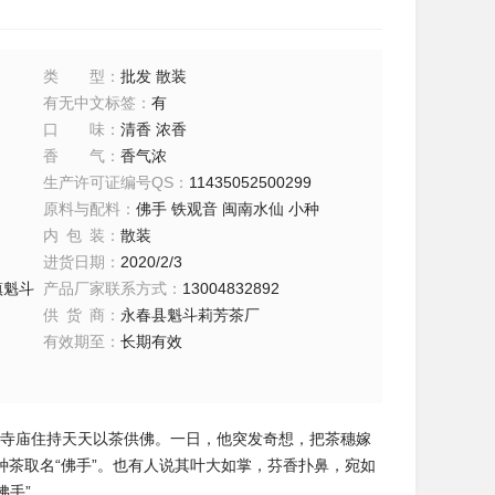
类型
：
批发 散装
有无中文标签
：
有
口味
：
清香 浓香
香气
：
香气浓
生产许可证编号QS
：
11435052500299
原料与配料
：
佛手 铁观音 闽南水仙 小种
内包装
：
散装
进货日期
：
2020/2/3
镇魁斗
产品厂家联系方式
：
13004832892
供货商
：
永春县魁斗莉芳茶厂
有效期至
：
长期有效
一寺庙住持天天以茶供佛。一日，他突发奇想，把茶穗嫁
茶取名“佛手”。也有人说其叶大如掌，芬香扑鼻，宛如
佛手”