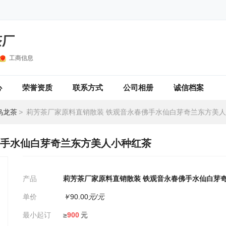
茶厂
工商信息
心
荣誉资质
联系方式
公司相册
诚信档案
乌龙茶
>
莉芳茶厂家原料直销散装 铁观音永春佛手水仙白芽奇兰东方美
佛手水仙白芽奇兰东方美人小种红茶
产品
莉芳茶厂家原料直销散装 铁观音永春佛手水仙白芽
单价
￥
90.00
元/元
最小起订
≥
900
元