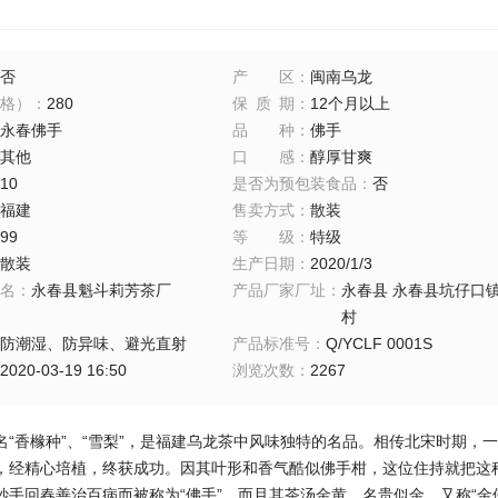
否
产区
：
闽南乌龙
格）
：
280
保质期
：
12个月以上
永春佛手
品种
：
佛手
其他
口感
：
醇厚甘爽
10
是否为预包装食品
：
否
福建
售卖方式
：
散装
99
等级
：
特级
散装
生产日期
：
2020/1/3
名
：
永春县魁斗莉芳茶厂
产品厂家厂址
：
永春县 永春县坑仔口
村
防潮湿、防异味、避光直射
产品标准号
：
Q/YCLF 0001S
2020-03-19 16:50
浏览次数
：
2267
名“香橼种”、“雪梨”，是福建乌龙茶中风味独特的名品。相传北宋时期，
，经精心培植，终获成功。因其叶形和香气酷似佛手柑，这位住持就把这种
妙手回春善治百病而被称为“佛手”，而且其茶汤金黄，名贵似金，又称“金