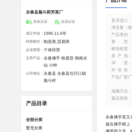
产品介绍
永春县魁斗莉芳茶厂
是否进口
：
实名认证
企业认证
净含量（规
1996.11.6年
成立年份：
产品类别
：
制造商,贸易商
香型
：
经营模式：
耐泡程度
：
个体经营
企业类型：
原产地
：
永春佛手 铁观音 闽南水
主营产品：
净度
：
仙 小种
外包装
：
永春县 永春县坑仔口镇
公司地址：
产品厂家厂
魁斗村
储藏方法
：
最后更新
：
产品目录
永春佛手茶又
全部分类
接在佛手柑上
暂无分类
佛菩萨之手，