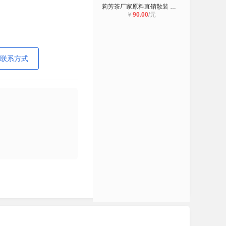
莉芳茶厂家原料直销散装 铁观音永春
￥
90.00
/元
联系方式