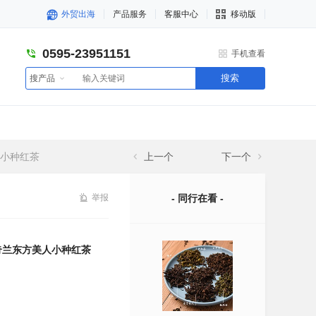
外贸出海
产品服务
客服中心
移动版
0595-23951151
手机查看
搜索
搜产品
人小种红茶
上一个
下一个
举报
- 同行在看 -
奇兰东方美人小种红茶