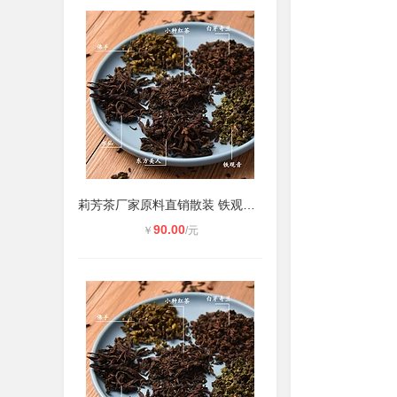
莉芳茶厂家原料直销散装 铁观音永春
90.00
￥
/元