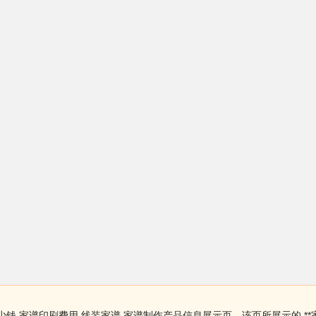
少钱 家谱印刷费用 线装家谱 家谱制作产品信息展示页，该页所展示的 **