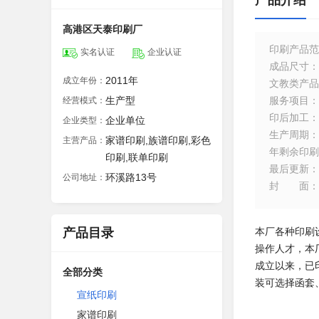
产品介绍
高港区天泰印刷厂
印刷产品范
实名认证
企业认证
成品尺寸
：
2011年
成立年份：
文教类产品
生产型
服务项目
：
经营模式：
印后加工
：
企业单位
企业类型：
生产周期
：
家谱印刷,族谱印刷,彩色
主营产品：
年剩余印刷
印刷,联单印刷
最后更新
：
环溪路13号
公司地址：
封面
：
产品目录
本厂各种印刷
操作人才，本
成立以来，已
全部分类
装可选择函套
宣纸印刷
家谱印刷