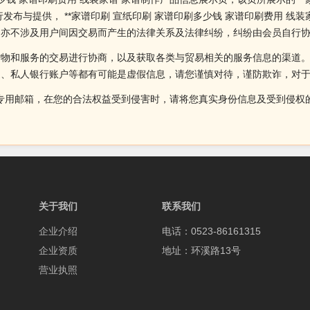
发布与提供， **家谱印刷 宣纸印刷 家谱印刷多少钱 家谱印刷费用 线
，亦不涉及用户间因交易而产生的法律关系及法律纠纷，纠纷由会员自行
货物和服务的交易进行协商，以及获取各类与贸易相关的服务信息的渠道
述、私人银行账户等都有可能是虚假信息，请您谨慎对待，谨防欺诈，对
侵权投诉的专用邮箱，在您的合法权益受到侵害时，请将您真实身份信息及受到
关于我们
联系我们
企业介绍
电话：0523-86161315
企业资质
地址：环溪路13号
营业执照