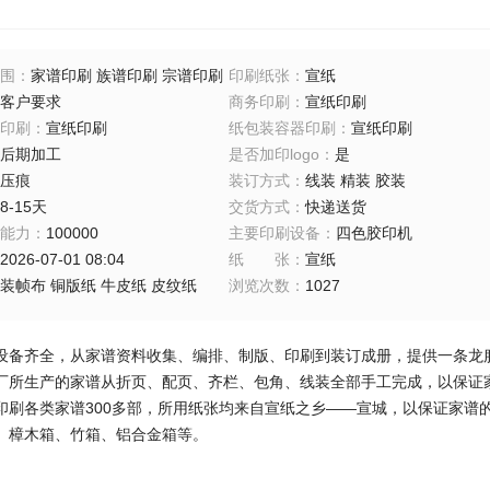
围
：
家谱印刷 族谱印刷 宗谱印刷
印刷纸张
：
宣纸
客户要求
商务印刷
：
宣纸印刷
印刷
：
宣纸印刷
纸包装容器印刷
：
宣纸印刷
后期加工
是否加印logo
：
是
压痕
装订方式
：
线装 精装 胶装
8-15天
交货方式
：
快递送货
能力
：
100000
主要印刷设备
：
四色胶印机
2026-07-01 08:04
纸张
：
宣纸
装帧布 铜版纸 牛皮纸 皮纹纸
浏览次数
：
1027
设备齐全，从家谱资料收集、编排、制版、印刷到装订成册，提供一条龙
厂所生产的家谱从折页、配页、齐栏、包角、线装全部手工完成，以保证
印刷各类家谱300多部，所用纸张均来自宣纸之乡——宣城，以保证家谱
、樟木箱、竹箱、铝合金箱等。