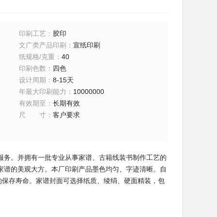
印刷工艺
：
胶印
文广类产品印刷
：
宣纸印刷
纸规格/克重
：
40
印刷色数
：
四色
设计周期
：
8-15天
年最大印刷能力
：
10000000
有效期至
：
长期有效
尺寸
：
客户要求
服务。并拥有一批专业从事家谱、古籍线装书制作工艺的
家谱的美观大方。本厂印刷产品墨色均匀、字迹清晰。自
的保存寿命。家谱封面可选择纸质、绫绢、硬面精装，包