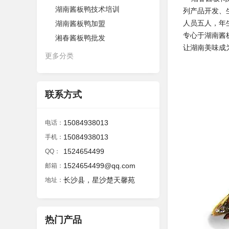
湖南酱板鸭技术培训
列产品开发、
人员五人，年
湖南酱板鸭加盟
专心于湖南酱
湘春酱板鸭批发
让湖南美味成
更多分类
联系方式
15084938013
电话：
15084938013
手机：
1524654499
QQ：
1524654499@qq.com
邮箱：
长沙县，星沙楚天馨苑
地址：
热门产品