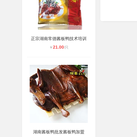
正宗湖南常德酱板鸭技术培训
21.00
￥
/只
湖南酱板鸭批发酱板鸭加盟