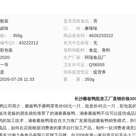
散装
是否清真食品
：
否
卤味
口味
：
麻辣味
格）
：
350g
商品条形码
：
4626233222
编号QS
：
43222212
有无中文标签
：
无
彩包装
原料和配料
：
食盐、香料
2020
生产厂家
：
阿瑞食品厂
一等
卫生许可证
：
QS6555
是
特殊提货凭证
：
提货券
2026-07-28 11:33
重量
：
350g
长沙酱板鸭批发工厂直销价格300
司简介，酱板鸭手撕鸭零售价68元一只，批发价45元一只，彩包装的，内
肖老板的朋友就给推荐了的湘春酱板鸭，湘春酱板鸭不仅可以提供成品
鸭的加工技术，湘春酱板鸭现在在大力推广发展现卤酱板鸭销售模式，所
成品，如何在店面根据消费者的要求自行加工产品，制作一款消费者满意
长沙湘之春食品有限公司旗下品牌，自2006年第一家自营店起至今十三年