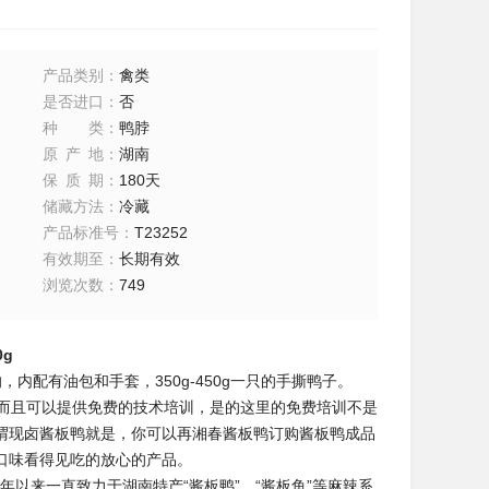
产品类别
：
禽类
是否进口
：
否
种类
：
鸭脖
原产地
：
湖南
保质期
：
180天
储藏方法
：
冷藏
产品标准号
：
T23252
有效期至
：
长期有效
浏览次数
：
749
g
配有油包和手套，350g-450g一只的手撕鸭子。
而且可以提供免费的技术培训，是的这里的免费培训不是
谓现卤酱板鸭就是，你可以再湘春酱板鸭订购酱板鸭成品
口味看得见吃的放心的产品。
以来一直致力于湖南特产“酱板鸭”、“酱板鱼”等麻辣系