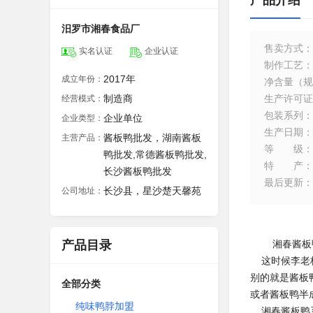
产品介绍
汨罗市湘春食品厂
售卖方式
：
实名认证
企业认证
制作工艺
：
2017年
成立年份：
净含量（规
制造商
生产许可证
经营模式：
包装系列
：
企业单位
企业类型：
生产日期
：
酱板鸭批发，湖南酱板
主营产品：
等级
：
鸭批发,常德酱板鸭批发,
特产
：
长沙酱板鸭批发
最后更新
：
长沙县，星沙楚天馨苑
公司地址：
产品目录
湘春酱板鸭公
这时候李老板
别的就是酱板
全部分类
或者酱板鸭半
纯味鸭脖加盟
湘春酱板鸭系