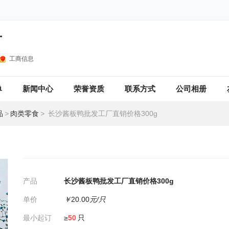
厂
工商信息
单
新闻中心
荣誉资质
联系方式
公司相册
品
>
肉类零食
>
长沙酱板鸭批发工厂直销价格300g
产品
长沙酱板鸭批发工厂直销价格300g
单价
￥
20.00
元/只
最小起订
≥
50
只