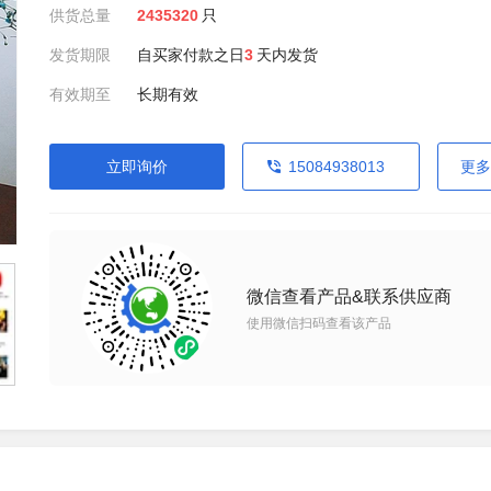
供货总量
2435320
只
发货期限
自买家付款之日
3
天内发货
有效期至
长期有效
立即询价
15084938013
更多
微信查看产品&联系供应商
使用微信扫码查看该产品