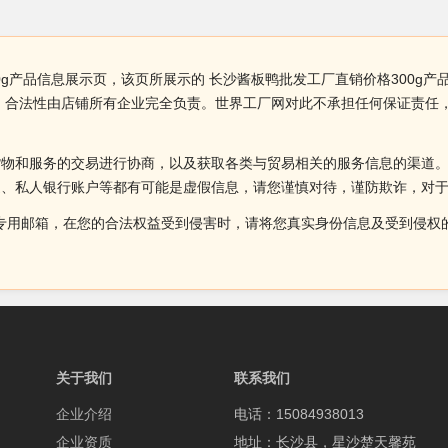
0g产品信息展示页，该页所展示的 长沙酱板鸭批发工厂直销价格300g
性、合法性由店铺所有企业完全负责。世界工厂网对此不承担任何保证责任
货物和服务的交易进行协商，以及获取各类与贸易相关的服务信息的渠道
述、私人银行账户等都有可能是虚假信息，请您谨慎对待，谨防欺诈，对
侵权投诉的专用邮箱，在您的合法权益受到侵害时，请将您真实身份信息及受到
关于我们
联系我们
企业介绍
电话：15084938013
企业资质
地址：长沙县，星沙楚天馨苑