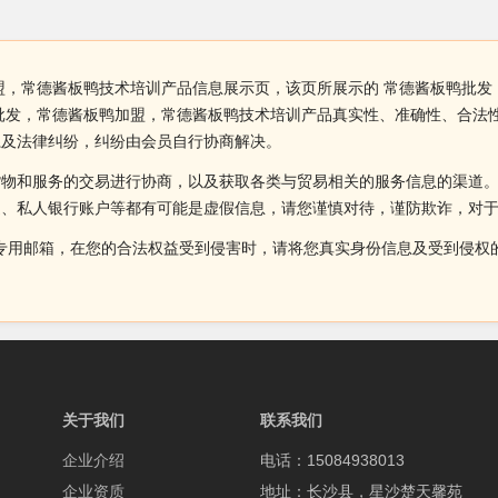
盟，常德酱板鸭技术培训产品信息展示页，该页所展示的 常德酱板鸭批
批发，常德酱板鸭加盟，常德酱板鸭技术培训产品真实性、准确性、合法
系及法律纠纷，纠纷由会员自行协商解决。
货物和服务的交易进行协商，以及获取各类与贸易相关的服务信息的渠道
述、私人银行账户等都有可能是虚假信息，请您谨慎对待，谨防欺诈，对
侵权投诉的专用邮箱，在您的合法权益受到侵害时，请将您真实身份信息及受到
关于我们
联系我们
企业介绍
电话：15084938013
企业资质
地址：长沙县，星沙楚天馨苑