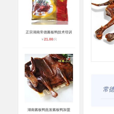
正宗湖南常德酱板鸭技术培训
21.00
￥
/只
常
湖南酱板鸭批发酱板鸭加盟