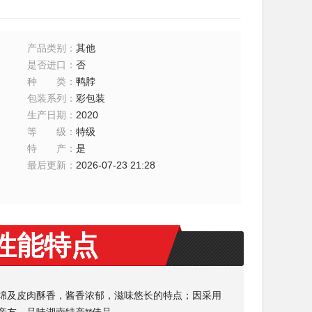
产品类别
：
其他
是否进口
：
否
种类
：
鸭脖
包装系列
：
彩包装
生产日期
：
2020
等级
：
特级
特产
：
是
最后更新
：
2026-07-23 21:28
品性能特点
绵及皮肉酥香，酱香浓郁，滋味悠长的特点；因采用