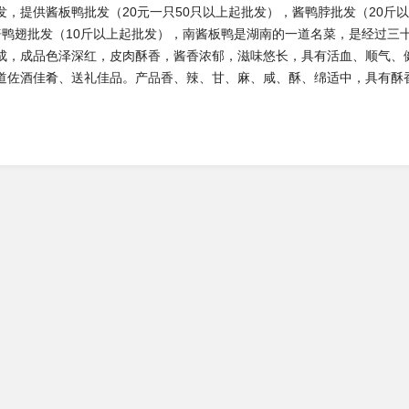
发，提供酱板鸭批发（20元一只50只以上起批发），酱鸭脖批发（20斤以
酱鸭翅批发（10斤以上起批发），南酱板鸭是湖南的一道名菜，是经过三十
成，成品色泽深红，皮肉酥香，酱香浓郁，滋味悠长，具有活血、顺气、
道佐酒佳肴、送礼佳品。产品香、辣、甘、麻、咸、酥、绵适中，具有酥