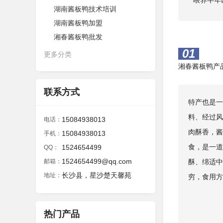
喂养半年
湖南酱板鸭技术培训
湖南酱板鸭加盟
湘春酱板鸭批发
01
更多分类
湘春酱板鸭产
联系方式
特产也是一
料、经过风
15084938013
电话：
肉酥香，酱
15084938013
手机：
食，是一道
1524654499
QQ：
1524654499@qq.com
邮箱：
酥、绵适中
长沙县，星沙楚天馨苑
地址：
穷，食用方
热门产品