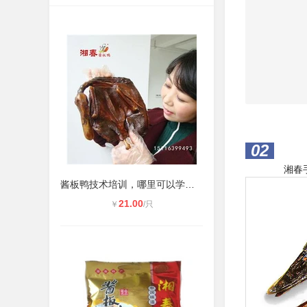
02
湘春手撕
酱板鸭技术培训，哪里可以学到正宗湖
21.00
￥
/只