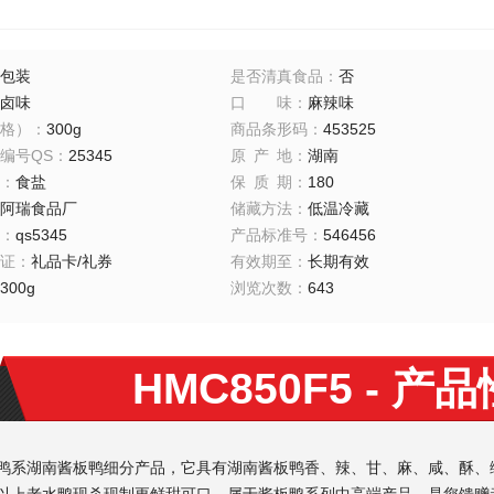
包装
是否清真食品
：
否
卤味
口味
：
麻辣味
格）
：
300g
商品条形码
：
453525
编号QS
：
25345
原产地
：
湖南
：
食盐
保质期
：
180
阿瑞食品厂
储藏方法
：
低温冷藏
：
qs5345
产品标准号
：
546456
证
：
礼品卡/礼券
有效期至
：
长期有效
300g
浏览次数
：
643
HMC850F5
- 产
鸭系湖南酱板鸭细分产品，它具有湖南酱板鸭香、辣、甘、麻、咸、酥、