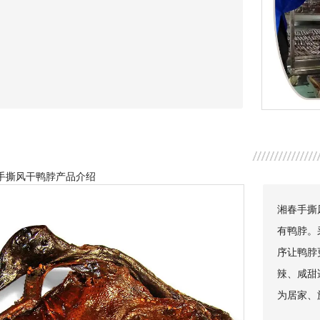
风干鸭脖产品介绍
湘春手撕
有鸭脖。
序让鸭脖
辣、咸甜
为居家、