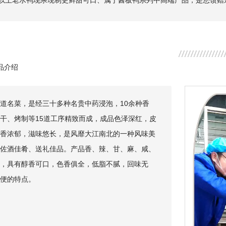
以上老水鸭现杀现制更鲜甜可口、属于酱板鸭系列中高端产品，是您馈赠亲
品介绍
道名菜，是经三十多种名贵中药浸泡，10余种香
干、烤制等15道工序精致而成，成品色泽深红，皮
香浓郁，滋味悠长，是风靡大江南北的一种风味美
佐酒佳肴、送礼佳品。产品香、辣、甘、麻、咸、
，具有醇香可口，色香俱全，低脂不腻，回味无
便的特点。