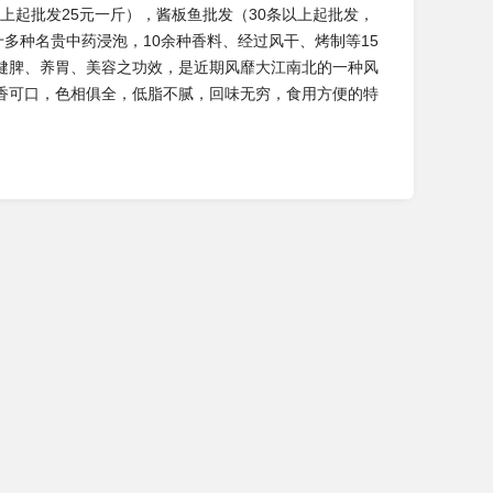
上起批发25元一斤），酱板鱼批发（30条以上起批发，
多种名贵中药浸泡，10余种香料、经过风干、烤制等15
健脾、养胃、美容之功效，是近期风靡大江南北的一种风
香可口，色相俱全，低脂不腻，回味无穷，食用方便的特