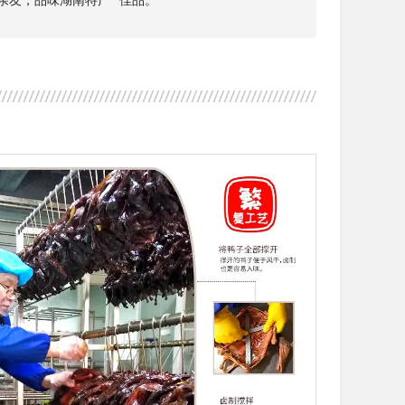
友，品味湖南特产**佳品。