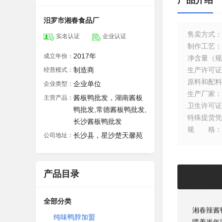
产品介绍
汨罗市湘春食品厂
售卖方式
：
实名认证
企业认证
制作工艺
：
2017年
成立年份：
净含量（规
制造商
生产许可证
经营模式：
原料和配料
企业单位
企业类型：
生产厂家
：
酱板鸭批发，湖南酱板
主营产品：
卫生许可证
鸭批发,常德酱板鸭批发,
特殊提货凭
长沙酱板鸭批发
规格
：
长沙县，星沙楚天馨苑
公司地址：
产品目录
全部分类
湘春辣酱
纯味鸭脖加盟