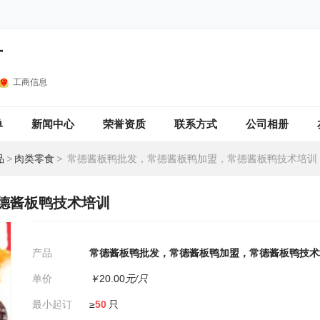
厂
工商信息
单
新闻中心
荣誉资质
联系方式
公司相册
品
>
肉类零食
>
常德酱板鸭批发，常德酱板鸭加盟，常德酱板鸭技术培训
德酱板鸭技术培训
产品
常德酱板鸭批发，常德酱板鸭加盟，常德酱板鸭技术
单价
￥
20.00
元/只
最小起订
≥
50
只