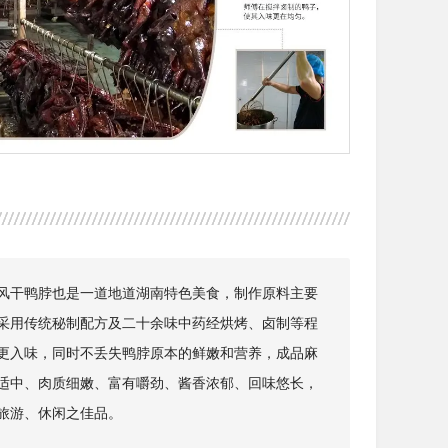
风干鸭脖也是一道地道湖南特色美食，制作原料主要
采用传统秘制配方及二十余味中药经烘烤、卤制等程
更入味，同时不丢失鸭脖原本的鲜嫩和营养，成品麻
适中、肉质细嫩、富有嚼劲、酱香浓郁、回味悠长，
旅游、休闲之佳品。