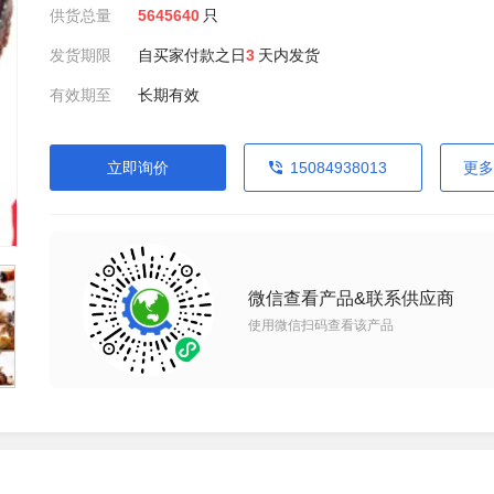
供货总量
5645640
只
发货期限
自买家付款之日
3
天内发货
有效期至
长期有效
立即询价
15084938013
更多
微信查看产品&联系供应商
使用微信扫码查看该产品