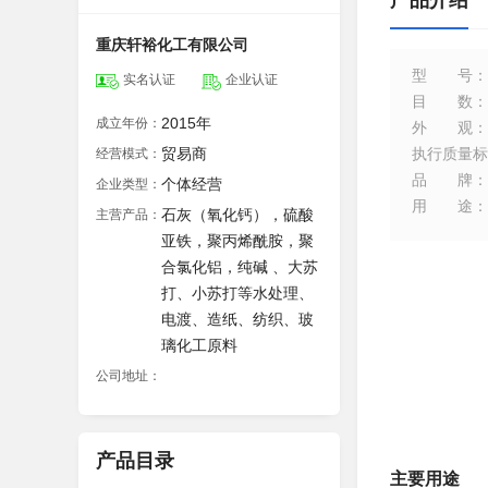
产品介绍
重庆轩裕化工有限公司
型号
：
实名认证
企业认证
目数
：
2015年
成立年份：
外观
：
贸易商
执行质量标
经营模式：
品牌
：
个体经营
企业类型：
用途
：
石灰（氧化钙），硫酸
主营产品：
亚铁，聚丙烯酰胺，聚
合氯化铝，纯碱 、大苏
打、小苏打等水处理、
电渡、造纸、纺织、玻
璃化工原料
公司地址：
产品目录
主要用途