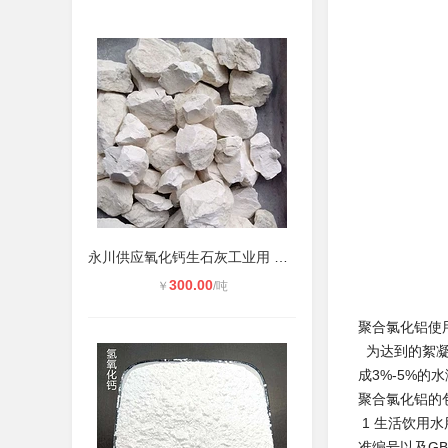
永川供应氧化钙生石灰工业用 水产养
300.00
￥
/吨
聚合氯化铝使
为达到的絮凝
成3%-5%的
聚合氯化铝的
1 生活饮用
准编号以及GB