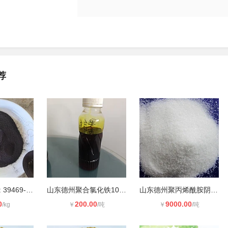
荐
高铁酸钾 CAS: 39469-86-8 高铁酸钾
山东德州聚合氯化铁10% 除磷剂 脱色
山东德州聚丙烯酰胺阴离子1800万**
0
200.00
9000.00
/kg
￥
/吨
￥
/吨