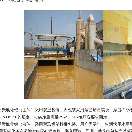
水用聚氯化铝（固体）采用双层包装，内包装采用聚乙烯薄膜袋，厚度不小于
B/T8946的规定。每袋净重质量25kg、50kg(顾客要求而定)。
水用聚氯化铝（液体）采用聚乙烯塑料桶包装。用户需要时，生活饮用水用
水用聚氯化铝在运输途中应有遮盖物，避免雨淋、受潮：并保持包装完整标