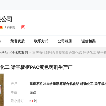
限公司
工商信息
心
荣誉资质
联系方式
公司相册
诚信档案
化学品
>
净水絮凝剂
>
重庆石柱28%含量喷雾聚合氯化铝 轩扬化工 梁平板框PAC黄
化工 梁平板框PAC黄色药剂生产厂
产品
重庆石柱28%含量喷雾聚合氯化铝 轩扬化工 梁平板
单价
面议
最小起订
≥
1
吨