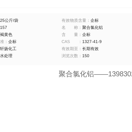
25公斤/袋
有效物质含量
：
企标
157
名称
：
聚合氯化铝
褐黄色
含量
：
企标
准
：
企标
CAS
：
1327-41-9
轩扬化工
有效期至
：
长期有效
水处理
浏览次数
：
150
聚合氯化铝——1398302