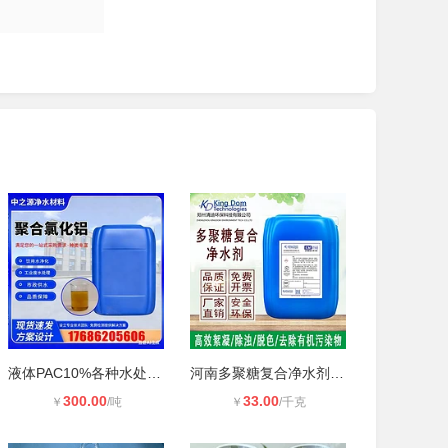
液体PAC10%各种水处理剂生产供应可提
河南多聚糖复合净水剂脱硫废水脱色絮
300.00
33.00
￥
/吨
￥
/千克