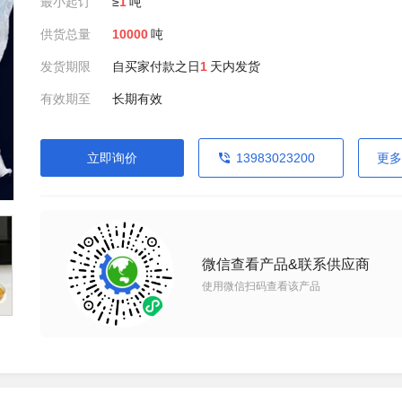
最小起订
≥
1
吨
供货总量
10000
吨
发货期限
自买家付款之日
1
天内发货
有效期至
长期有效
立即询价
13983023200
更多
微信查看产品&联系供应商
使用微信扫码查看该产品