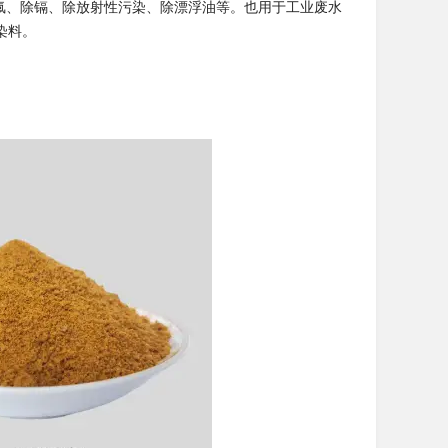
氟、除镉、除放射性污染、除漂浮油等。也用于工业废水
染料。