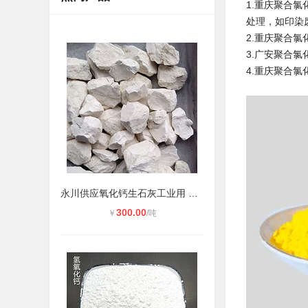
1.重庆聚合
处理，如印染
2.重庆聚合
3.广安聚合
4.重庆聚合
永川供应氧化钙生石灰工业用 水产养
300.00
￥
/吨