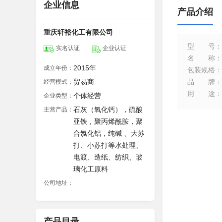
企业信息
产品介绍
重庆轩裕化工有限公司
型号
：
实名认证
企业认证
名称
：
2015年
成立年份：
包装规格
：
贸易商
品牌
：
经营模式：
用途
：
个体经营
企业类型：
石灰（氧化钙），硫酸
主营产品：
亚铁，聚丙烯酰胺，聚
合氯化铝，纯碱 、大苏
打、小苏打等水处理、
电渡、造纸、纺织、玻
璃化工原料
公司地址：
产品目录