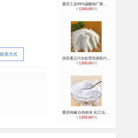
重庆工业99%碳酸钠厂家批发 玻璃制造
￥
1300.00
/吨
联系方式
供应遵义污水处理洗涤除污工业级轻质
￥
1300.00
/吨
重庆纯碱 白色粉末 化工冶金玻璃及印
￥
1300.00
/吨