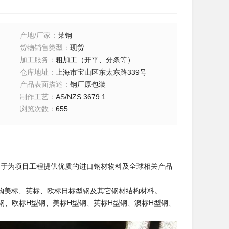
产地/厂家
：
莱钢
货物销售类型
：
现货
加工服务
：
粗加工（开平、分条等）
仓库地址
：
上海市宝山区东太东路339号
产品表面描述
：
钢厂原包装
制作工艺
：
AS/NZS 3679.1
浏览次数
：
655
致力于为项目工程提供优质的进口钢材物料及全球相关产品
购美标、英标、欧标日标型钢及其它钢材结构材料。
槽钢、欧标H型钢、美标H型钢、英标H型钢、澳标H型钢、