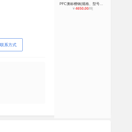
PFC澳标槽钢(规格、型号、材质)标准
￥
4650.00
/吨
联系方式