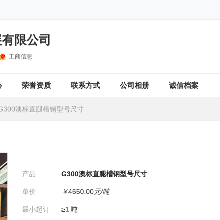
展有限公司
工商信息
心
荣誉资质
联系方式
公司相册
诚信档案
G300澳标直腿槽钢型号尺寸
产品
G300澳标直腿槽钢型号尺寸
单价
￥
4650.00
元/吨
最小起订
≥
1
吨