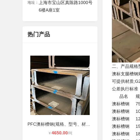
上海市宝山区真陈路1000号
地址：
6楼A座1室
热门产品
二、产品规格
澳标支腿槽钢
可提供材质;G25
公差执行标准：AS
品名 
澳标槽钢 75P
澳标槽钢 10
澳标槽钢 125P
PFC澳标槽钢(规格、型号、材质)标准
澳标槽钢 15
4650.00
￥
/吨
澳标槽钢 18