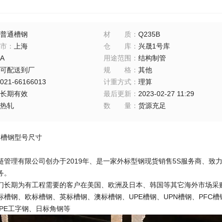
普通槽钢
材质
：
Q235B
市
：
上海
仓库
：
兴晟1号库
A
用途范围
：
结构制管
可配送到厂
规格
：
其他
021-66166013
计重方式
：
理算
长期有效
最后更新
：
2023-02-27 11:29
热轧
数量
：
货源充足
腿槽钢型号尺寸
链管理有限公司创办于2019年、是一家外标型钢现货销售5S服务商、
务。
们长期为有工程需要的客户在美国、欧洲及日本、韩国等其它海外市场采
标槽钢、欧标槽钢、英标槽钢、澳标槽钢、UPE槽钢、UPN槽钢、PFC
IPE工字钢、日标角钢等