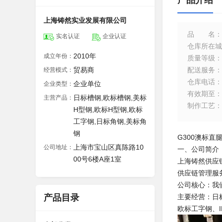
产品介绍
上海铸然实业发展有限公司
品名
：
实名认证
企业认证
仓库所在城
2010年
成立年份：
质量等级
：
贸易商
配送服务
：
经营模式：
仓库电话
：
企业单位
企业类型：
有效期至
：
日标槽钢,欧标槽钢,美标
主营产品：
制作工艺
：
H型钢,欧标H型钢,欧标
工字钢,日标角钢,美标角
钢
G300澳标直
上海市宝山区真陈路10
公司地址：
一、公司简介
00号6楼A座1室
上海铸然供应
供应链管理服
公司核心：我
产品目录
主要经营：日
欧标工字钢、