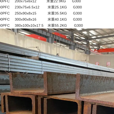
0PFC 200
x75x6x12 米重22.9KG G300
0PFC 230
x75x6.5x12 米重25.1KG G300
0PFC 250
x90x8x15 米重35.5KG G300
0PFC 300
x90x8x16 米重40.1KG G300
0PFC 380
x100x10
x17.5 米重55.2KG G300