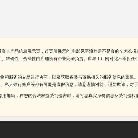
投资？产品信息展示页，该页所展示的 电影风平浪静是不是真的？怎么
性、准确性、合法性由店铺所有企业完全负责。世界工厂网对此不承担任
货物和服务的交易进行协商，以及获取各类与贸易相关的服务信息的渠道
述、私人银行账户等都有可能是虚假信息，请您谨慎对待，谨防欺诈，对
侵权投诉的专用邮箱，在您的合法权益受到侵害时，请将您真实身份信息及受到