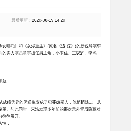
最后更新
：
2020-08-19 14:29
哪吒》和《灰烬重生》(原名《追·踪》)的新锐导演李
片的实力演员章宇担任男主角，小宋佳、王砚辉、李鸿
宇航
间从成绩优异的保送生变成了犯罪嫌疑人，他悄悄逃走，从
希望。与此同时，宋浩发现多年前的那次意外背后隐藏着
前徐徐展开。
实性，