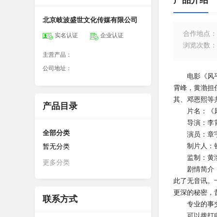
产品介绍
北京岐波盛世文化传媒有限公司
合作地点
：
实名认证
企业认证
浏览次数
：
主营产品：
公司地址：
电影《风平浪
霄峰，黄渤担
其、邓恩熙等
产品目录
片名：《风
导演：李
全部分类
演员：章宇、
制片人：
暂无分类
监制：黄
更多分类
剧情简介：9
此了无音讯。
更深的秘密，
联系方式
专业的事交给
可以拨打电话：