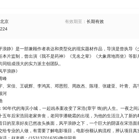
北京
有效期至
：
长期有效
224
静》是一部兼顾作者表达和类型化的现实题材作品，导演是曾执导《少女
任本片监制，曾出演《我不是药神》《无名之辈》《大象席地而坐》等影
共同组成强大的实力派主创团队。
平浪静》
霄峰
宋佳、王砚辉、李鸿其、邓恩熙、周政杰、陈瑾、张建亚、叶青、高
顿河
渤
0年代的海滨小城，一起凶杀案改变了宋浩(章宇 饰)的人生。一夜之
十五年后宋浩回老家奔丧，老同学潘晓霜的出现，为他的生活注入了新的
昔日的至亲好友已然改头换面，风平浪静之下，一个巨大的阴谋在宋浩面
专业的人做，有需要了解电影项目，电影份额认购流程，辨认项目真
赵老师：(15313701635)微信同号