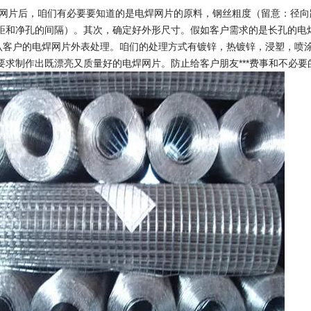
网片后，咱们有必要要知道的是电焊网片的原料，钢丝粗度（留意：径向
距和净孔的间隔）。其次，确定好外形尺寸。假如客户需求的是长孔的电
户的电焊网片外表处理。咱们的处理方式有镀锌，热镀锌，浸塑，喷涂
要求制作出既漂亮又质量好的电焊网片。防止给客户朋友***费事和不必要