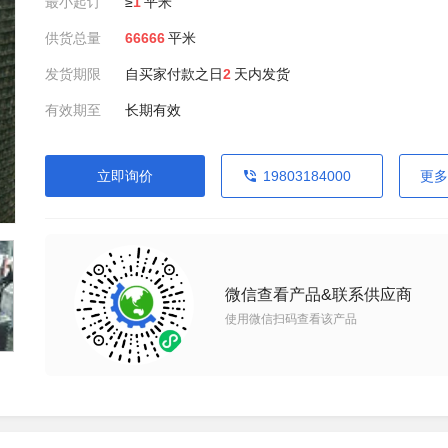
最小起订
≥
1
平米
供货总量
66666
平米
发货期限
自买家付款之日
2
天内发货
有效期至
长期有效
立即询价
19803184000
更多
微信查看产品&联系供应商
使用微信扫码查看该产品