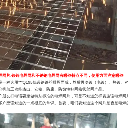
焊网片.镀锌电焊网和不锈钢电焊网有哪些特点不同，使用方面注意哪些
是一种选用***Q195低碳钢铁丝排焊而成，然后再冷镀（电镀）、热镀
分机加工功能杰出、安稳、防腐、防蚀性好网格状丝网产品。
朋友打电话要定做特别标准的电焊网片，可是不知道怎样表达该电焊网
客户应该知道的一点根底的常识。首要，咱们要知道这个网片是否是电焊