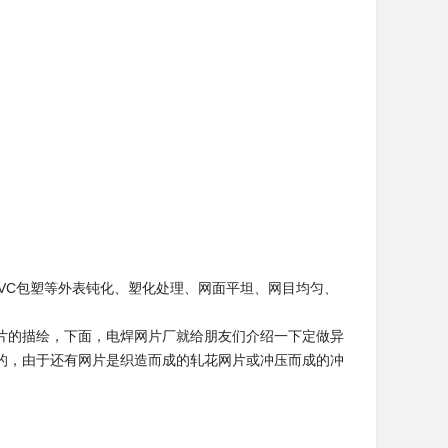
、PVC包塑等外表钝化、塑化处理、网面平坦、网目均匀、
片的描绘，下面，电焊网片厂就给朋友们介绍一下定做异
的，由于还有网片是织造而成的轧花网片或冲压而成的冲