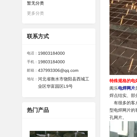
暂无分类
更多分类
联系方式
19803184000
电话：
19803184000
手机：
437993306@qq.com
邮箱：
河北省衡水市饶阳县西城工
地址：
特殊规格的电
业区华富园区L9号
阖乐
电焊网片
焊点结实、部
有很多的客户
热门产品
型电焊网片的
孔网片。