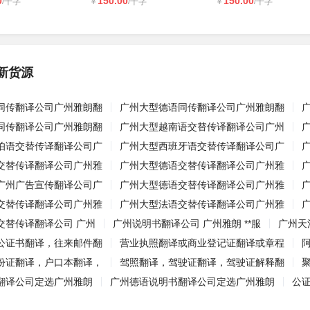
0
150.00
150.00
/千字
￥
/千字
￥
/千字
新货源
同传翻译公司广州雅朗翻
广州大型德语同传翻译公司广州雅朗翻
同传翻译公司广州雅朗翻
广州大型越南语交替传译翻译公司广州
伯语交替传译翻译公司广
广州大型西班牙语交替传译翻译公司广
交替传译翻译公司广州雅
广州大型德语交替传译翻译公司广州雅
广州广告宣传翻译公司广
广州大型德语交替传译翻译公司广州雅
交替传译翻译公司广州雅
广州大型法语交替传译翻译公司广州雅
交替传译翻译公司 广州
广州说明书翻译公司 广州雅朗 **服
广州天
公证书翻译，往来邮件翻
营业执照翻译或商业登记证翻译或章程
份证翻译，户口本翻译，
驾照翻译，驾驶证翻译，驾驶证解释翻
翻译公司定选广州雅朗
广州德语说明书翻译公司定选广州雅朗
公