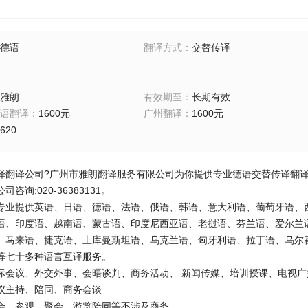
德语
翻译方式
：
交替传译
雅朗
有效期至
：
长期有效
语翻译
：
1600元
广州翻译
：
1600元
620
译翻译公司?广州市雅朗翻译服务有限公司为你提供专业德语交替传译翻译公司
咨询:020-36383131。
专业提供英语、日语、德语、法语、俄语、韩语、意大利语、葡萄牙语、
语、印度语、越南语、蒙古语、印度尼西亚语、老挝语、芬兰语、爱尔兰
、马来语、捷克语、土库曼斯坦语、乌克兰语、匈牙利语、拉丁语、乌尔
等七十多种语言互译服务。
际会议、外交外事、会晤谈判、商务活动、 新闻传媒、培训授课、电视广
仪主持、陪同、商务会谈
会、参观、聚会、游览陪同等不涉及商务