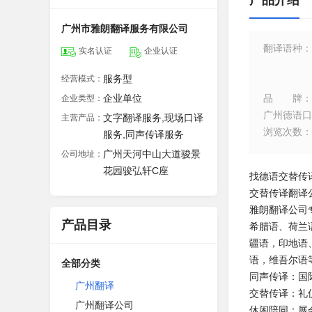
产品介绍
广州市雅朗翻译服务有限公司
翻译语种
：
实名认证
企业认证
服务型
经营模式：
企业单位
品牌
：
企业类型：
广州德语口
文字翻译服务,现场口译
主营产品：
浏览次数
：
服务,同声传译服务
广州天河中山大道骏景
公司地址：
花园骏弘轩C座
找德语交替传
交替传译翻译公司
雅朗翻译公司
产品目录
希腊语、荷兰
疆语，印地语
语，维吾尔语
全部分类
同声传译：国
广州翻译
交替传译：礼
广州翻译公司
休闲陪同：展