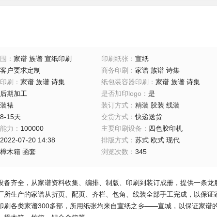
围
：
家谱 族谱 宣纸印刷
印刷纸张
：
宣纸
客户要求定制
商务印刷
：
家谱 族谱 诗集
印刷
：
家谱 族谱 诗集
纸包装容器印刷
：
家谱 族谱 诗集
后期加工
是否加印logo
：
是
装裱
装订方式
：
精装 胶装 线装
8-15天
交货方式
：
快递送货
能力
：
100000
主要印刷设备
：
四色胶印机
2022-07-20 14:38
排版方式
：
苏式 欧式 现代
樟木箱 函套
浏览次数
：
345
设备齐全，从家谱资料收集、编排、制版、印刷到装订成册，提供一条龙
厂所生产的家谱从折页、配页、齐栏、包角、线装全部手工完成，以保证
印刷各类家谱300多部，所用纸张均来自宣纸之乡——宣城，以保证家谱