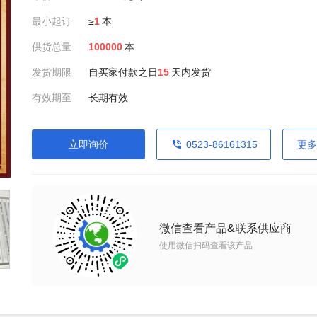
最小起订
≥
1
本
供货总量
100000
本
发货期限
自买家付款之日
15
天内发货
有效期至
长期有效
立即询价
0523-86161315
更多
微信查看产品&联系供应商
使用微信扫码查看该产品