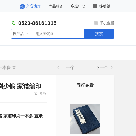
外贸出海
产品服务
客服中心
移动版
0523-86161315
手机查看
搜索
搜产品
谱编印 修家谱
上一个
下一个
刷少钱 家谱编印
- 同行在看 -
举报
 家谱印刷一本多 宣纸