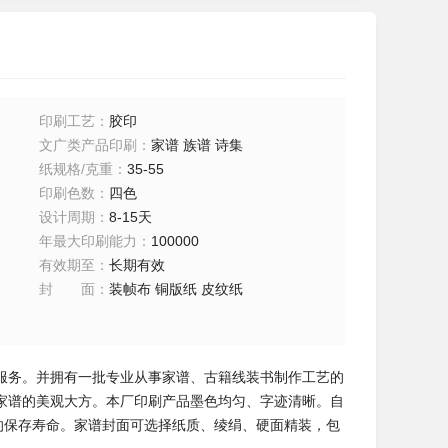
印刷工艺
：
胶印
文广类产品印刷
：
家谱 族谱 诗集
纸规格/克重
：
35-55
印刷色数
：
四色
设计周期
：
8-15天
年最大印刷能力
：
100000
有效期至
：
长期有效
封面
：
装帧布 铜版纸 皮纹纸
服务。并拥有一批专业从事家谱、古籍线装书制作工艺的
家谱的美观大方。本厂印刷产品墨色均匀、字迹清晰。自
的保存寿命。家谱封面可选择纸质、绫绢、硬面精装，包