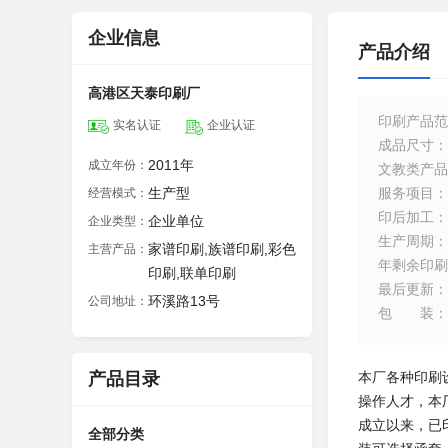
企业信息
产品介绍
高港区天泰印刷厂
印刷产品范
实名认证
企业认证
成品尺寸
：
2011年
成立年份：
文教类产品
生产型
服务项目
：
经营模式：
印后加工
：
企业单位
企业类型：
生产周期
：
家谱印刷,族谱印刷,彩色
主营产品：
年剩余印刷
印刷,联单印刷
最后更新
：
环溪路13号
公司地址：
包装
：
产品目录
本厂各种印刷
操作人才，本
成立以来，已
全部分类