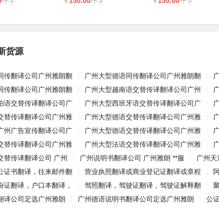
0
150.00
150.00
/千字
￥
/千字
￥
/千字
新货源
同传翻译公司广州雅朗翻
广州大型德语同传翻译公司广州雅朗翻
同传翻译公司广州雅朗翻
广州大型越南语交替传译翻译公司广州
伯语交替传译翻译公司广
广州大型西班牙语交替传译翻译公司广
交替传译翻译公司广州雅
广州大型德语交替传译翻译公司广州雅
广州广告宣传翻译公司广
广州大型德语交替传译翻译公司广州雅
交替传译翻译公司广州雅
广州大型法语交替传译翻译公司广州雅
交替传译翻译公司 广州
广州说明书翻译公司 广州雅朗 **服
广州天
公证书翻译，往来邮件翻
营业执照翻译或商业登记证翻译或章程
份证翻译，户口本翻译，
驾照翻译，驾驶证翻译，驾驶证解释翻
翻译公司定选广州雅朗
广州德语说明书翻译公司定选广州雅朗
公