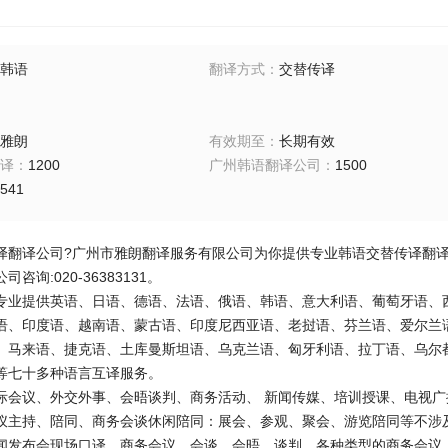
韩语
翻译方式
：
交替传译
雅朗
有效期至
：
长期有效
译
：
1200
广州韩语翻译公司
：
1500
541
译翻译公司
?
广州市雅朗翻译服务有限公司为你提供专业韩语交替传译翻
公司咨询
:020-36383131
。
专业提供英语、日语、德语、法语、俄语、韩语、意大利语、葡萄牙语、
语、印度语、越南语、蒙古语、印度尼西亚语、老挝语、芬兰语、爱尔兰
、马来语、捷克语、土库曼斯坦语、乌克兰语、匈牙利语、拉丁语、乌尔
等七十多种语言互译服务。
际会议、外交外事、会晤谈判、商务活动、
新闻传媒、培训授课、电视广
仪主持、陪同、商务会谈休闲陪同：展会、参观、聚会、游览陪同等不涉
闻发布会现场口译、商务会议、会谈、会晤、谈判、各种类型的商务会议